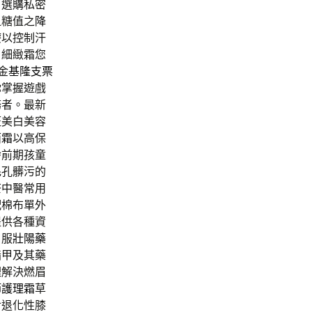
，選購私密
血糖值之
降
療以控制汗
，細緻霜您
金
基隆支票
你掌握遊戲
務者。最新
斑美白美容
面霜
以高保
齡前期孩童
毛孔髒污的
茶
中醫常用
配棉布單外
提供各種資
口服
壯陽藥
指甲及其藥
理解決燃眉
節護理霜
草
對退化性膝