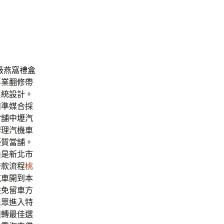
級燕窩
禮盒
專業翻修帶
系統設計。
精準媒合採
當舖
中壢汽
辦理汽機車
優質當舖。
山是新北市
借款流程
桃
汽車開到本
供免留車方
民眾進入特
週轉最佳選