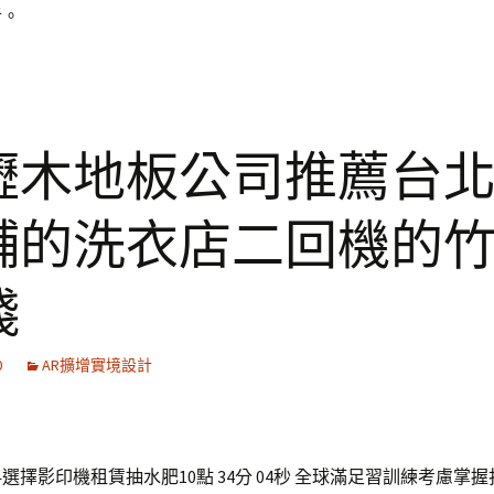
者。
壢木地板公司推薦台
舖的洗衣店二回機的
錢
0
AR擴增實境設計
選擇影印機租賃抽水肥10點 34分 04秒
全球滿足習訓練考慮掌握