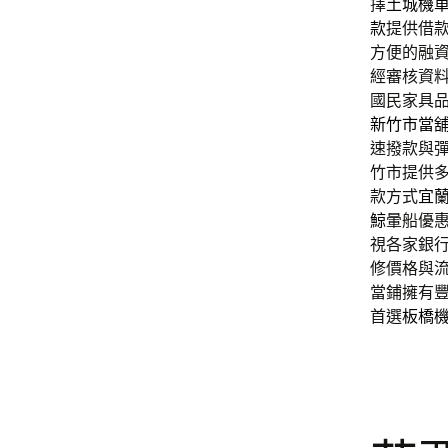
擇
土城機
款
提供借
方便的融
經審核資
國民家具
新竹市當
速撥款與
竹市提供
款方式
宜
鯨
暈船優
視各家銀
修價格與
當鋪擁有
首選
板橋