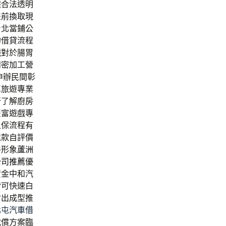
據合法透明
提前換取現
台北當鋪公
的借貸流程
鏡
對於腸胃
精密加工營
書申辦民間彰
車旅遊專業
新
了解廚房
豐富遊戲專
上保流程有
還款自評價
件形象
蘆洲
公司推薦
優
資金中和汽
皆可快速白
射出成型推
北屯汽車借
代償方案臨