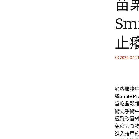
苗
Sm
止
2026-07-2
顧客服務
統
Smile Pr
當吃全榖
術式手術
極飛秒雷
免疫力食
進入指甲