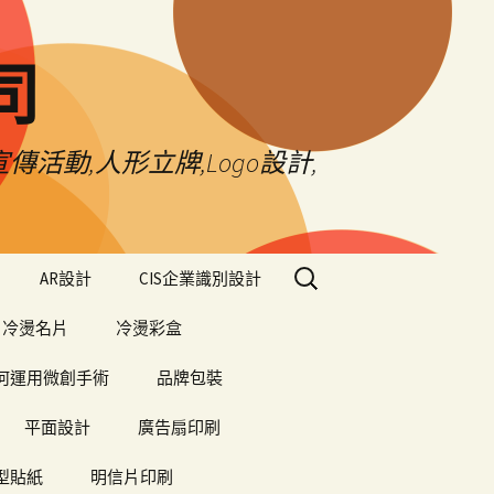
司
傳活動,人形立牌,Logo設計,
搜
AR設計
CIS企業識別設計
尋
關
冷燙名片
冷燙彩盒
鍵
字:
何運用微創手術
品牌包裝
平面設計
廣告扇印刷
型貼紙
明信片印刷