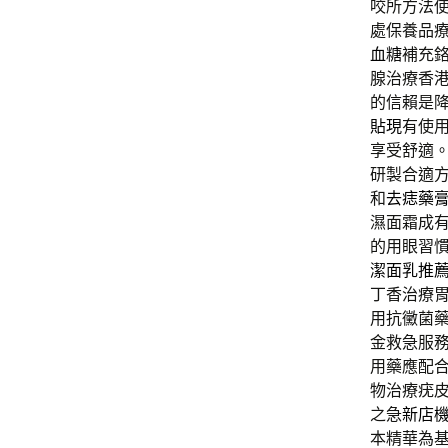
咬所方法
處保養品
血糖
補充
腺治療香
的信賴是
貼現
有使
享受舒適
研製合適
和
去痣藥
濕面霜成
的用眼習
潔面乳推
丁香治療
用抗黴菌
金救急服
用藥應配
物治療疣
之急
新店
本精華為