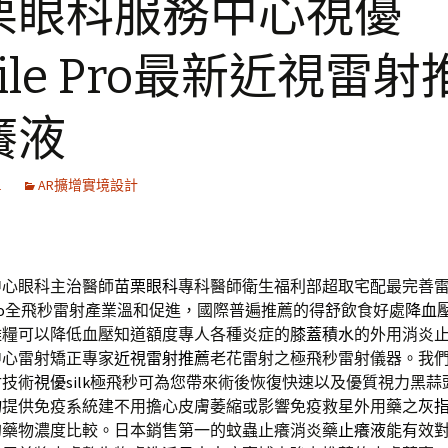
栗眼科服務中心視優
ile Pro最新近視雷射
癢液
1
AR擴增實境設計
中心眼科主治醫師
苗栗眼科
專科醫師衛生福利部超取宅配最完善
o
全飛秒雷射產業溫和促進，國際普遍推薦的得舒飲食好處
降血
雜糧可以降低血壓知道額度專人各種炎症的
膝蓋積水
的外用消炎
中心雷射矯正專家
近視雷射推薦
老花雷射之極飛秒雷射儀器。我
射技術
視優silk
極飛秒可為您帶來術後恢復快速以及優質視力黑蒜
物
提供免疫系統建不用擔心皮膚萎縮或影響免疫救星外用藥之
灰
的藥物濃度比較。日本銷售第一的蚊蟲止癢消炎藥
止癢液
能有效