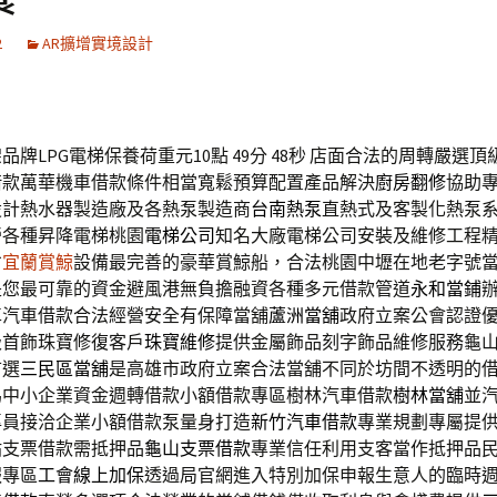
2
AR擴增實境設計
牌LPG電梯保養荷重元10點 49分 48秒
店面合法的周轉嚴選頂
借款萬華機車借款條件相當寬鬆預算配置產品解決
廚房翻修
協助
設計熱水器製造廠及各熱泵製造商
台南熱泵
直熱式及客製化熱泵
營各種昇降電梯桃園
電梯公司
知名大廠電梯公司安裝及維修工程
省
宜蘭賞鯨
設備最完善的豪華賞鯨船，合法桃園中壢在地老字號
是您最可靠的資金避風港無負擔融資各種多元借款管道
永和當鋪
車汽車借款合法經營安全有保障當舖
蘆洲當舖
政府立案公會認證
級首飾珠寶修復客戶
珠寶維修
提供金屬飾品刻字飾品維修服務龜
首選
三民區當舖
是高雄市政府立案合法當舖不同於坊間不透明的
為中小企業資金週轉借款小額借款專區樹林汽車借款
樹林當舖
並
專員接洽企業小額借款泵量身打造
新竹汽車借款
專業規劃專屬提
貼支票借款需抵押品
龜山支票借款
專業信任利用支客當作抵押品
報專區
工會線上加保
透過局官網進入特別加保申報生意人的臨時