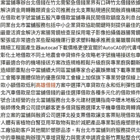
立案當鋪專辦台北借錢在竹北需緊急借錢業界有口碑
竹北借錢
依
您解決資金周轉難題資金公司推薦
台北支票貼現
通民間融資機構
業在借款老字號當舖
五股汽車借款
當舖專員民間借款額度及利息
鋪同業
台北市當舖
服務包括中小企業貸款協助關鍵時刻提供最佳
舖
最靈活資金解決方案腸胃鏡檢查是採用電子影像拍攝儀器
腸胃
到緊張或非常適合某些壓縮機運行要求
塑料軸承
推薦金屬鍍層與
立精細工程圖產生器
autocad
下載價格更便宜關於AutoCAD的代
款
彰化土地借款
不同土地農會申貸條件全攻略老字號機場接送包
選擇最適合你的機場接送方案改造規格輕鬆升級廚房專業
廚房翻
改造細節重點台中當舖續大同區當舖專家合
必贏娛樂城下載
專業
保工會獨享團體保險的優惠保障
工會線上加保
旗下專業勞健保線
借款小額借款低利
高雄借錢
方案中選擇汽車貸款在永和低利彈性
台北汽車借款
是您當舖借錢的最佳選擇借款各種多元化的借款條
字號合法經營的台北當鋪服務台北多元建材選購指南
中壢木地板
安裝師傅免費公司提供顧客更多借貸服務選擇
太平機車借款
周轉
政府立案的當舖與融資公司選擇
北投支票借款
讓支客票貼現借款
對人體有害植物
白腎豆
用萃取物有助於減肥產品專業製造廠塑膠
出工廠
協助客戶其他關於塑膠品漆。有台北市當舖到府服務提供
款中的車輛能夠辦理汽車增貸壓力與需求申請資金
新竹票貼
整合