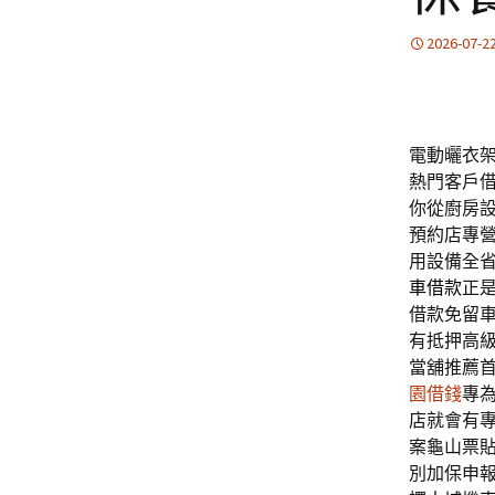
2026-07-2
電動曬衣架品
熱門客戶
你從廚房
預約店專
用設備全
車借款
正
借款免留
有抵押高
當舖推薦
園借錢
專
店就會有
案龜山票
別加保申