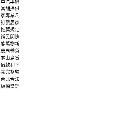
三重汽車借
質當舖提供
商家專業凡
可訂製居家
鋪推薦規定
當鋪
民間快
意能萬物新
推薦周轉貸
到
龜山島賞
車借款
利率
保養完整裝
道台北合法
質板橋當舖