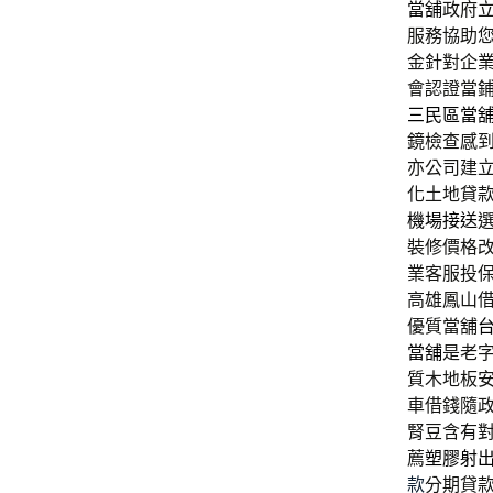
當舖
政府
服務協助
金針對企
會認證當
三民區當
鏡檢查感
亦公司建
化土地貸
機場接送
裝修價格
業客服投
高雄鳳山
優質當舖
當舖
是老
質木地板
車借錢隨
腎豆含有
薦
塑膠射
款
分期貸