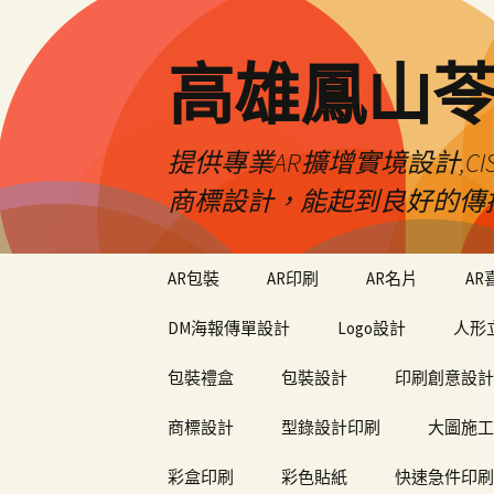
高雄鳳山
提供專業AR擴增實境設計,CI
商標設計，能起到良好的傳
跳
AR包裝
AR印刷
AR名片
AR
至
內
DM海報傳單設計
Logo設計
人形
容
包裝禮盒
包裝設計
印刷創意設計
商標設計
型錄設計印刷
大圖施工
彩盒印刷
彩色貼紙
快速急件印刷