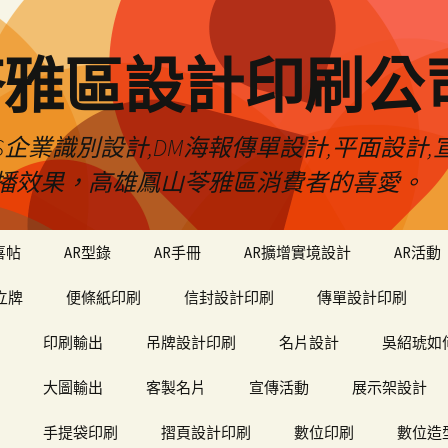
苓雅區設計印刷公
S企業識別設計,DM海報傳單設計,平面設計,宣
播效果，高雄鳳山苓雅區消費者的喜愛。
喜帖
AR型錄
AR手冊
AR擴增實境設計
AR活動
立牌
便條紙印刷
信封設計印刷
傳單設計印刷
印刷輸出
吊牌設計印刷
名片設計
吳紹琥如
大圖輸出
客製名片
宣傳活動
展示架設計
手提袋印刷
摺頁設計印刷
數位印刷
數位造