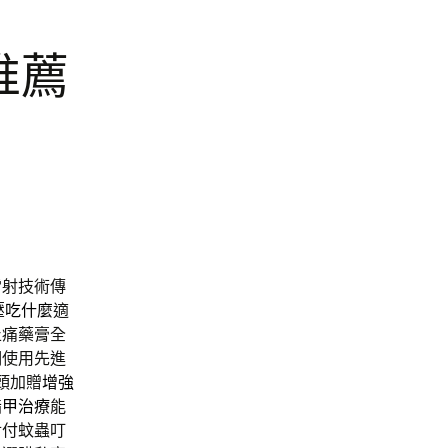
推薦
雷射技術傳
壓吃什麼
適
止痛藥膏全
們使用先進
頭加贈
增強
指甲治療
能
對付蚊蟲叮