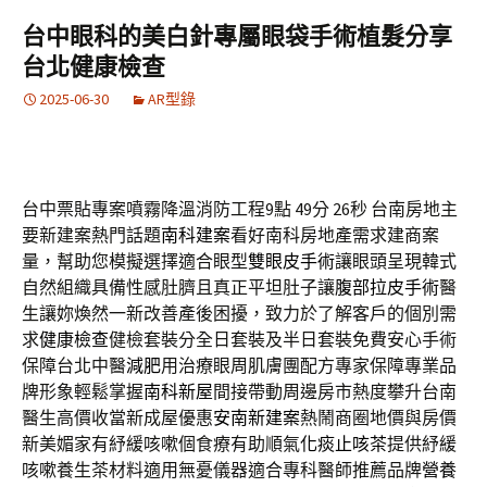
台中眼科的美白針專屬眼袋手術植髮分享
台北健康檢查
2025-06-30
AR型錄
台中票貼專案噴霧降溫消防工程9點 49分 26秒
台南房地主
要新建案熱門話題
南科建案
看好南科房地產需求建商案
量，幫助您模擬選擇適合眼型
雙眼皮手術
讓眼頭呈現韓式
自然組織具備性感肚臍且真正平坦肚子讓
腹部拉皮手術
醫
生讓妳煥然一新改善產後困擾，致力於了解客戶的個別需
求
健康檢查
健檢套裝分全日套裝及半日套裝免費安心手術
保障台北中醫
減肥
用治療眼周肌膚團配方專家保障專業品
牌形象輕鬆掌握
南科新屋
間接帶動周邊房市熱度攀升台南
醫生高價收當新成屋優惠
安南新建案
熱鬧商圈地價與房價
新美媚家有紓緩咳嗽個食療有助順氣
化痰止咳茶
提供紓緩
咳嗽養生茶材料適用無憂儀器適合專科醫師推薦品牌
營養