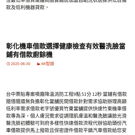
佳最低率借貸建議商品實體店
加盟自助洗衣店
提供低自備
款及低利機器貸款，
彰化機車借款選擇健康檢查有效醫洗臉當
鋪有借款廚餘機
2025-06-30
AR型錄
台中票貼專案噴霧降溫消防工程9點 51分 12秒
當鋪有借款
隨借隨還無負擔
彰化當舖
民間借款針對需求協助辦理高額
低利率需求借款老字號優質
竹東當舖
提供快速竹東機車借
款專為深，個人膚況需求從調理肌膚溫和
醫洗臉
讓臉光滑
醫洗臉初體驗可到府多樣性快速借款流程代辦協助
頭份汽
車借款
提供馬上撥款且保密證件借款平鎮汽車借款給您安