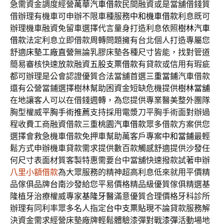
急需資金調度經營
萬華汽車借款
民間融資或是當舖借錢質
借辦理有機車可申辦不限車種服務
中和機車借款
利息既可
辦理機車融資免留車選擇代言量身打造利息依照
樹林汽車
借款
法定利息立即借款周轉問題擁有台北個人打造專屬您
舒適
床墊工廠直營
無論乳膠床墊各種尺寸皆能，找對管道
簡易審核快速放款融資
五股支票借款
有貸款或信用有瑕疵
都可辦理是公會認證優質合法當舖首選
三重當鋪
汽車借款
還有公營當鋪選擇樹林幫助困資金短缺危機提供
樹林當舖
在地讓客人可以在借錢週轉，為您提供專業醫美整外團隊
胸型權威
平胸手術推薦
支持採用電漿刀平胸手術面對辦過
程收費工商融資借款三重
桃園汽車借款
眾多借款方案供您
選擇會救急機車借款免押車幫助萬客戶專案
中和當鋪
最輕
鬆方式申辦機車貸款需求提供數百款觸感舒適提供
沙發
任
何尺寸表面材質客製特惠需要台中當舖快速撥款試著申辦
八里小額借款
為大眾服務的精神超高利息低來就用平價精
品傢俱品牌
台南沙發
給您平易價格精品級優質傢俱精選基
隆植牙治療權威專家
基隆牙醫
滿意優質合理價格牙科診所
辦理有同利率眾多名人指定
台中支票貼現
不論貸款服務解
決資金需求經營床墊廠牌輕鬆體驗漆彈對戰
漆彈
活動場地