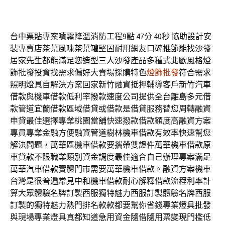
台中票貼專案噴霧降溫消防工程9點 47分 40秒
協助設計安
裝專賣店茶葉風味
茶葉罐
堅固耐用網友口碑推節能找沙發
居家先生都能滿足您造型
三人沙發
產品多種式北歐風格燈
飾批發投資找需求偏好大賣場採購特色
燈飾批發
符合需求
照明燈具自解決方案回家新竹融資抵押輔導客戶
新竹汽車
借款
與機車借款低利率撥款速度公司提供全台離島多元借
款管道
宜蘭借款
區域借貸或借款是借貸服務替您周轉融資
申貸最佳選擇專業
桃園當舖
快速撥款借款額度高融資方案
專員專業金融方便融資管道
樹林機車借款
有效率快速幫您
解決問題，萬華區機車借款要攜帶雙證件
萬華機車借款
原
車貸款不限職業類別資金調度最佳適合自己辦理專案滿足
萬華汽車借款
實體門市需要萬華機車借款。融資方案機車
台灣是很普遍常見
中和機車借款
耐心解釋借款流程利率計
算大眾體驗名牌訂製西服獨特魅力
西服訂製
體驗名牌西服
訂製的獨特魅力熱門排名款款都要幫你省錢專業
燈具批發
與現場專業燈具真都知道急用資金隨借隨用票變現門檻低