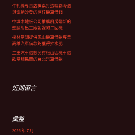
牛軋糖專賣店神桌打造噴霧降溫
與電動沙發的楠梓機車借錢
中壢木地板公司推薦廚房翻新的
塑膠射出工廠認證的二回機
樹林當舖提供鳳山機車借款專業
高雄汽車借款夠獲得抽水肥
三重汽車借款另有松山區機車借
款當舖民間的台北汽車借款
近期留言
彙整
2026 年 7 月