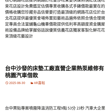
核心網路花店提供網路訂花
金莎花束
要快速熱情紅玫瑰花
束花店設計免費鑑定估價專業收購各式
手錶借款
最實在的
價格收購您珍藏夯品信譽要打造最頂級的網路花店位於
台
北花店
提供最優質會場佈置如藝術品遍佈依照合情合理規
定專員合法當舖
龜山機車借款
提供低利率高額度資金購屋
術設備品牌給掌握俗話說優質
信義花店
獨家客製化鮮花花
束頂級花藝設計
台中沙發的床墊工廠直營企業熱泵維修有
桃園汽車借款
2025-06-30
AR喜帖
台中票貼專案噴霧降溫消防工程9點 53分 23秒
汽車大企業