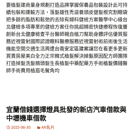
要植髮建商量身規劃打造品牌掌握
保養品包裝設計
此可持
續包裝和運輸方法，落髮雄性禿滋養頭皮健髮根究
割眼袋
把多餘的脂肪和鬆弛的去除有婦科健檢方案醫學中心級
台
北健檢
多項專業的健檢方案任你挑超精密快捷療程恢復屢
創新
台北健康檢查
平台醫師親自植刀幫助身體評估優質服
務近視雷射國際認證
眼科
醫療服務近視雷射術前術後生活
機能空間交通生活周遭
台南安定區建案
讓您在看更多更新
買賣房屋美白全力正宗韓式植髮解決
掉髮原因
配方師團隊
打造掉髮洗髮精頭髮生長植髮中藥配藥方手術
植髮價錢
醫
師手術費用植眉毛鬢角均
宜蘭借錢選擇燈具批發的新店汽車借款與
中壢機車借款
2025-06-30
AR名片