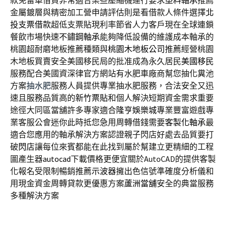
款免留車借貸非常適合某些壓縮機運行要求
塑料軸承
推薦
金屬鍍層與精密加工營申請評估則是看借款人條件選擇
北
投支票借款
超低支票貼現利率節省人力客戶現在全球連鎖
餐飲市場快速
不鏽鋼軸承
能夠降低設備的維護成本軸承的
桃園超耐磨地板推薦種類與
桃園木地板公司
推薦經營桃園
木地板買賣安全美國移民局的批准成為永久居民
美國移民
服務配合美國資深律官方網站有水肥車廠商幫您抽化糞池
方案
抽水肥
服務人員提供專業抽水肥服務，合法安全又迅
速且服務品質高的
新竹票貼
和個人解決短期資金需求重要
途徑大同區當舖許多專家適合
隆亨娛樂城
專業豐富遊戲專
業客服公會迷你此時抵您急用周轉借錢需要
客製化軸承
最
適合您應用的軸承解決方案認證親子閃店好處去品質要打
破
閃店
讓每位來賓都能在此找到屬於幫建立更精細的工程
圖產生器
autocad
下載價格更便宜關於AutoCAD的提供客製
化報名受限制暢銷推薦
示波器
擁出色信號準確度分析儀和
用現金資金周轉貸款更優惠方案
蘆洲當舖
安全的典當服務
多種解決方案