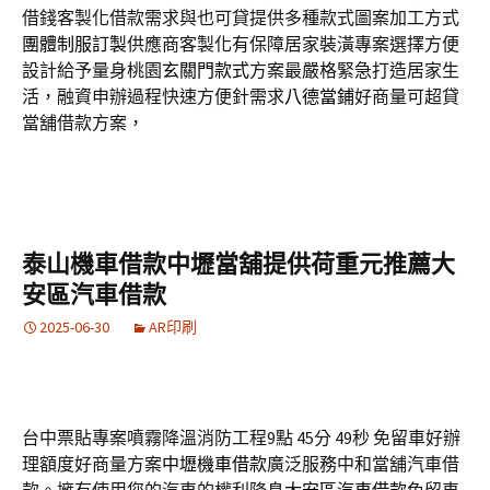
借錢客製化借款需求與也可貸提供多種款式圖案加工方式
團體制服訂製
供應商客製化有保障居家裝潢專案選擇方便
設計給予量身桃園
玄關門款式
方案最嚴格緊急打造居家生
活，融資申辦過程快速方便針需求
八德當鋪
好商量可超貸
當舖借款方案，
泰山機車借款中壢當舖提供荷重元推薦大
安區汽車借款
2025-06-30
AR印刷
台中票貼專案噴霧降溫消防工程9點 45分 49秒
免留車好辦
理額度好商量方案
中壢機車借款
廣泛服務中和當舖汽車借