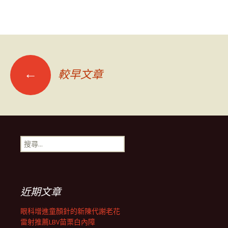
文
←
較早文章
章
導
搜
尋
覽
關
鍵
字:
列
近期文章
眼科增進童顏針的新陳代謝老花
雷射推薦LBV苗栗白內障