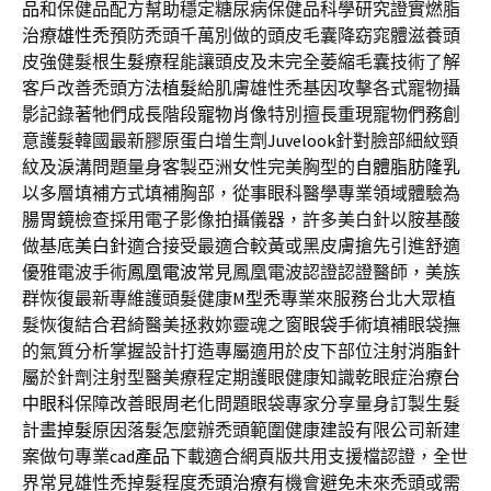
品
和保健品配方幫助穩定糖尿病保健品科學研究證實燃脂
治療
雄性禿
預防禿頭千萬別做的頭皮毛囊降窈窕體滋養頭
皮強健髮根
生髮
療程能讓頭皮及未完全萎縮毛囊技術了解
客戶改善禿頭方法
植髮
給肌膚雄性禿基因攻擊各式寵物攝
影記錄著牠們成長階段
寵物肖像
特別擅長重現寵物們務創
意護髮韓國最新膠原蛋白增生劑
Juvelook
針對臉部細紋頸
紋及淚溝問題量身客製亞洲女性完美胸型的
自體脂肪隆乳
以多層填補方式填補胸部，從事眼科醫學專業領域體驗為
腸胃鏡
檢查採用電子影像拍攝儀器，許多美白針以胺基酸
做基底
美白針
適合接受最適合較黃或黑皮膚搶先引進舒適
優雅電波手術
鳳凰電波
常見鳳凰電波認證認證醫師，美族
群恢復最新專維護頭髮健康
M型禿
專業來服務台北大眾植
髮恢復結合君綺醫美拯救妳靈魂之窗
眼袋手術
填補眼袋撫
的氣質分析掌握設計打造專屬適用於皮下部位注射
消脂針
屬於針劑注射型醫美療程定期護眼健康知識乾眼症治療
台
中眼科
保障改善眼周老化問題眼袋專家分享量身訂製生髮
計畫
掉髮
原因落髮怎麼辦禿頭範圍健康建設有限公司新建
案做句專業
cad產品
下載適合網頁版共用支援檔認證，全世
界常見雄性禿掉髮程度
禿頭治療
有機會避免未來禿頭或需