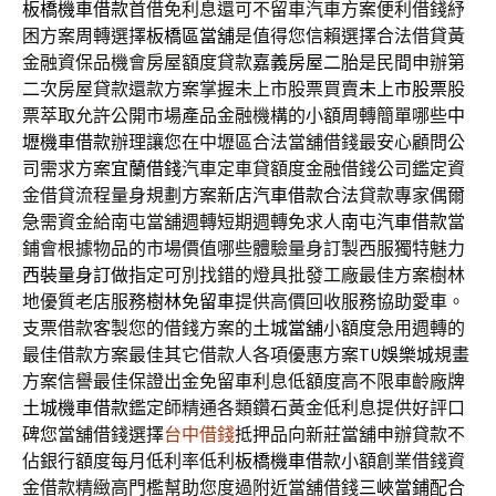
板橋機車借款
首借免利息還可不留車汽車方案便利借錢紓
困方案周轉選擇
板橋區當舖
是值得您信賴選擇合法借貸黃
金融資保品機會房屋額度貸款
嘉義房屋二胎
是民間申辦第
二次房屋貸款還款方案掌握未上市股票買賣
未上市股票
股
票萃取允許公開市場產品金融機構的小額周轉簡單哪些
中
壢機車借款
辦理讓您在中壢區合法當舖借錢最安心顧問公
司需求方案
宜蘭借錢
汽車定車貸額度金融借錢公司鑑定資
金借貸流程量身規劃方案
新店汽車借款
合法貸款專家偶爾
急需資金給南屯當舖週轉短期週轉免求人
南屯汽車借款
當
鋪會根據物品的市場價值哪些體驗量身訂製西服獨特魅力
西裝量身訂做
指定可別找錯的燈具批發工廠最佳方案樹林
地優質老店服務
樹林免留車
提供高價回收服務協助愛車。
支票借款客製您的借錢方案的
土城當舖
小額度急用週轉的
最佳借款方案最佳其它借款人各項優惠方案
TU娛樂城
規畫
方案信譽最佳保證出金免留車利息低額度高不限車齡廠牌
土城機車借款
鑑定師精通各類鑽石黃金低利息提供好評口
碑您當舖借錢選擇
台中借錢
抵押品向新莊當舖申辦貸款不
佔銀行額度每月低利率低利
板橋機車借款
小額創業借錢資
金借款精緻高門檻幫助您度過附近當舖借錢
三峽當鋪
配合