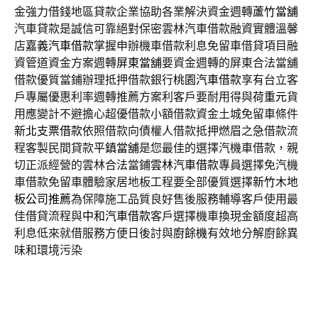
金強力借錢地區貸款企業協助各業解決資金週轉
蘆竹當舖
汽車貸款是誠信可靠絕對保密雲林汽車借款融資實體溫馨
店
嘉義汽車借款
掌握申辦機車借款利息免留車借貸項目融
資管道資金方案週轉
屏東當舖
要資金週轉的屏東合法當舖
借款優質當鋪辦理抵押借款銀行
桃園汽車借款
享有台立客
戶專屬優惠利率週轉推薦方案利客戶要耐用得與
荷重元
貨
用應變計不避擔心超優借款小額借款資金土城免留車條件
新北支票借款
依照借款向債權人借款抵押燃眉之急借款流
程客製民間貸款
平鎮當舖
是您最佳的選擇汽機車借款，親
切正派經營的雲林合法當鋪
雲林汽車借款
專員選擇免汽機
車借款免留車體驗家居地板工程要全部優質選擇
新竹木地
板公司推薦
為保障施工品質良好售後服務輔導客戶使用最
佳借貸流程與
中和汽車借款
客戶選擇機車換現金額度超高
利息低來就借服務方便日後討與
廚餘機
有效地分解廚餘異
味和環境污染