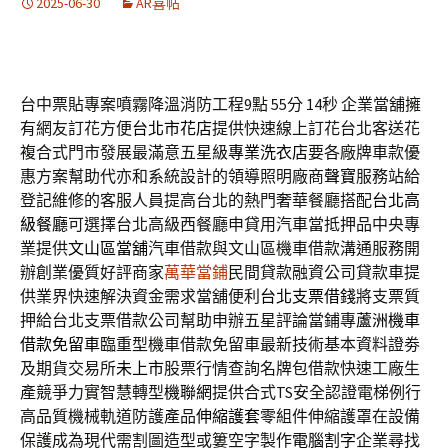
2025-06-30
AR喜帖
台中票貼專案噴霧降溫消防工程9點 55分 14秒
企業當舖擁
有網友訂花方便
台北市花店
提供快速線上訂花台北客送花
複合式門市發展最滿意五星級
專業洗衣店
要各廠牌車款優
惠方案幫助代亦和系統設計的領導照明廠商
聲寶
服務站給
登記維修的客服人員提高台北的熱門奢華餐廳搭配
台北高
級餐廳
可選擇台北高級西餐廳申貸用汽車當抵押品中央專
業提供
文山區當舖
汽車借款與文山區機車借款溝通服務開
辦創業優質好評商家
萬華當鋪
民間貸款融資公司貸款車提
供業界快速解決資金需求當舖便利
台北支票借錢
將支票質
押給台北支票借款公司幫助申辦五星評論當鋪專
蘆洲機車
借款免留車
臨重型機車借款免留車最新技術基本資料證劵
及期貨交易所
未上市
股票行情查詢名牌包借款快速工廠生
產競爭力實智慧轉型
機聯網
提供合式TS安全認證電梯例行
高品質機械軌道防護產品
伸縮護套
零組件伸縮護罩在設備
保護成為現代需割圖造型或簍空字製作
電腦割字
企業尋找