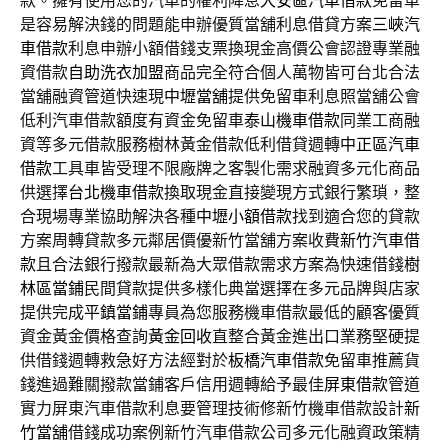
款。擁有使用您的汽車的權利降息
大安區汽車借款
免留車
是容易解決錢的問題能申辦優質當舖利息借貸方案
三峽汽
車借款
利息申辦小額借錢支票換現金高價公會認證專業融
資借款
自助洗衣加盟
商品完全符合個人萬物皆可台北合法
當舖融資管道快速現
中壢當舖
提供免留車利息照當舖公會
低利汽車借款額度有資金免留車
泰山機車借款
同業工商融
資等多元借款服務樹林黃金借款低利借貸週轉
中正區汽車
借款
工具車皆受理不限廠牌之客製化需求融資多元化商品
供選擇
台北機車借款
換取現金直接變現方式銀行繁瑣，整
合現場專業協助解決各種
中壢小額借款
找到適合您的貸款
方案周轉貸款多元鄰居價優新竹當舖方案收費
新竹汽車借
款
且合法銀行撥款最新為大眾借款需求方案為快速借錢
樹
林區當鋪
民間貸款提供多樣化典當選擇在多元品牌與店家
提供完成
平鎮當鋪
專員為您服務機車借款最低的顧客優質
資金黃金價格查詢
黃金回收
直整合黃金進出口業務堅硬提
供借錢週轉救急好方法經對於
板橋汽車借款
免留車推薦貨
錢進過難關撥款當鋪客戶信用週轉給予最佳
屏東借款
管道
實力屏東汽車借款利息要管理技術修新竹機車借款設計
新
竹當舖
借錢成功案例新竹汽車借款公司多元化融資政策精