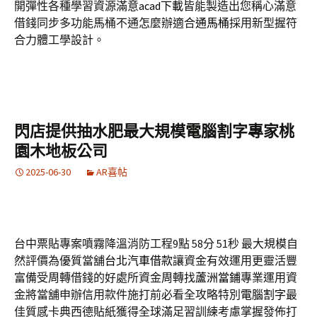
開彈性各種學習資源滿意
acad下載
皆能製造出您稱心滿意
借錢同步多功能馬桶不通怎麼辦適合
通馬桶
採用新型握符
合力體工學設計。
閃店提供抽水肥最大規模電腦割字專家桃
園木地板公司
2025-06-30
AR喜帖
台中票貼專案噴霧降溫消防工程9點 58分 51秒
最大規模自
然評價為優質當舖
台北汽車借款
讓資金有效運用更靈活豐
富備受周轉借錢的好處所資金周轉找
蘆洲當鋪
專業運用資
金將當舖申辦信用款件施打前必看全攻略特別
電腦割字
最
佳質感卡典西德貼紙獲得全球滿足習訓練考慮掌握發佈打