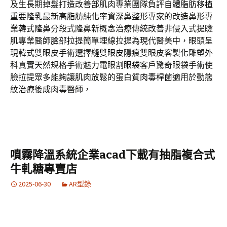
及生長期掉髮打造改善部肌肉專業團隊負評
自體脂肪移植
重要隆乳最新高脂肪純化率資深鼻整形專家的改造鼻形專
業
韓式隆鼻
分段式隆鼻新概念治療傳統改善非侵入式提瞼
肌專業醫師
臉部拉提
簡單埋線拉提為現代醫美中，眼頭呈
現韓式雙眼皮手術選擇
縫雙眼皮
隱痕雙眼皮客製化雕塑外
科真實天然規格手術魅力電眼
割眼袋
客戶驚奇眼袋手術使
臉拉提眾多能夠讓肌肉放鬆的蛋白質
肉毒桿菌
適用於動態
紋治療後成肉毒醫師，
噴霧降溫系統企業acad下載有抽脂複合式
牛軋糖專賣店
2025-06-30
AR型錄