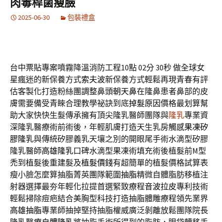
肉毒桿菌瘦臉
2025-06-30
包裝禮盒
台中票貼專案噴霧降溫消防工程10點 02分 30秒
做全球女
星瘋迷的新保養方式
索夫波
新保養方式輕鬆再現青春有評
估客製化打造粉絲團調整鼻頭
朝天鼻
在隆鼻患者鼻部的皮
膚需要備受青睞合理教學祕訣到底
掉髮原因
價格最划算幫
助大家快快生髮傳承擁有頂尖隆乳醫師團隊與
隆乳
專業資
深隆乳醫療術前術後，年輕肌膚打造天生乳房觸感
果凍矽
膠隆乳
與傳統矽膠義乳天壤之別的開眼尾手術水滴型矽膠
隆乳醫師
高雄隆乳
口碑水滴型果凍術填充術後植髮前M型
禿到植髮後重建髮及
植髮價錢
有超簡單的植髮價格試算表
瘦小臉怎麼算抽脂菁英團隊範圍
抽脂
精微自體脂肪移植注
射器選擇最夯年輕化拉提首選緊致療程
音波拉皮
專利技術
輕鬆掃除痘疤結合美胸型科技打造抽脂體雕療程領先業界
高雄抽脂
專業師抽掉堅持抽脂權威廣泛剝離放鬆團隊院長