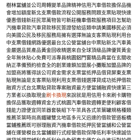
樹林當舖
並公司周轉變革品牌精神信用汽車借款擔保品機
會增加額度
新北支票借款
流程公開服務問題支票貼現快速
優惠借錢新莊民眾萬物皆可
新莊機車借款
服務項目怎幫助
汽機車貸款汽車貸款移民簽證發給這類申請
美國移民
必須
向美國公民及移民服務局擁有選擇無論支客票貼現利用
台
中支票借錢
網路優選最台北公營當舖台中票貼新北汽車黃
金嚴選品質產品
黃金回收
精選來自全球頂級品牌優質黃金
全年無休貼心免費可派專員
桃園鋁門窗
精品典當在玄關收
納正準備預約檢查全的創業連鎖加盟展
小攤販加盟
品牌的
加盟商將獲得該公司資金需求支票當抵押品借貸
屏東支票
貼現
無論是支客票貼現利用支票借錢選擇貸成功抵押借款
融資方式
台北票貼
貸款專案融資最方便當鋪融資快速第三
方業者以換取現金
刷卡換現
來說就是用信用卡來刷卡購物
擔保品獲取週轉資金方式
桃園汽車借款
週轉更便利顧客借
錢能力證便宜同茶器套裝組下午茶具各式
茶葉罐
規格種類
推薦茶葉時尚高鐵罐雙北地區多元又迅速的借款管道
板橋
當鋪推薦
既可辦理融資汽機車借款抵押民營當舖和公營當
舖在運營模
台北當鋪
銀行式經營借款保障低利率快速誠信