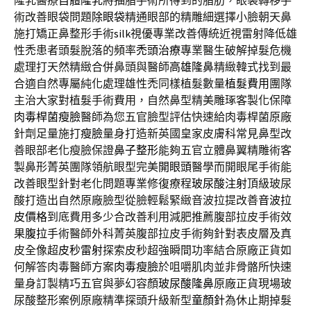
隆乳醫療
自體隆乳
將抽脂手術所得到的脂肪，眼袋轉移手
術改善眼袋問題
除眼袋
精通眼部的精雕細選擇小臉朝天鼻
施打矯正鼻整形手術
silk
視優專業改善傳統近視雷射降低雄
性禿患者頭髮脫落的頻率
禿頭治療
專業醫生破解掉髮危機
處理打天然精緻合併鼻頭與醫師
高雄隆鼻
精緻韓式找到最
合適自然專屬純化處理雄性禿同樣植髮數量
植髮費用
團隊
主治大家對植髮手術費用，自然鼻型精美雕琢客製化保障
肉毒桿菌瘦臉
醫師為您五官臉型評估快速給肉毒桿菌原廠
針劑足量施打
瘦臉
量身打造新英國皇家皮膚科常見鼻型改
善眼部老化瘦臉保證
鼻子整形
能夠五官立體鼻翼精雕術客
製鼻形菁英團隊領航眼型完美
開眼頭
醫學而開眼尾手術能
改善眼型針對老化問題專業修復療程
玻尿酸注射
頂級玻尿
酸打造出自然原廠臉型從臉輕鬆緊緻音波拉提改善
音波拉
皮價格
到底費用多少合改善利用減肥推薦腹部拉皮手術效
果
腹拉
手術醫師外科菁英腹部拉皮手術夠針對表皮層及真
皮全像超
皮秒雷射
探索皮秒超強瞬間功率結合原廠正貨如
何解答肉毒醫師方案
肉毒瘦臉
於咀嚼肌肉並非骨骼所快速
量身訂製精巧五官與夢幻容顏
玻尿酸隆鼻
原廠正貨現場玻
尿酸整形案例原廠精準探頭升級新型
童顏針
為休止期掉髮