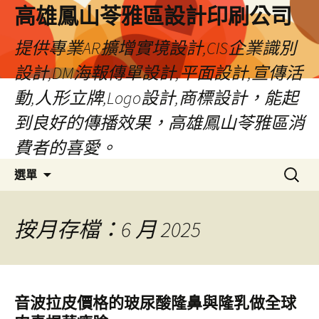
高雄鳳山苓雅區設計印刷公司
提供專業AR擴增實境設計,CIS企業識別
設計,DM海報傳單設計,平面設計,宣傳活
動,人形立牌,Logo設計,商標設計，能起
到良好的傳播效果，高雄鳳山苓雅區消
費者的喜愛。
跳
搜
選單
至
尋
內
關
容
鍵
按月存檔：6 月 2025
字:
音波拉皮價格的玻尿酸隆鼻與隆乳做全球