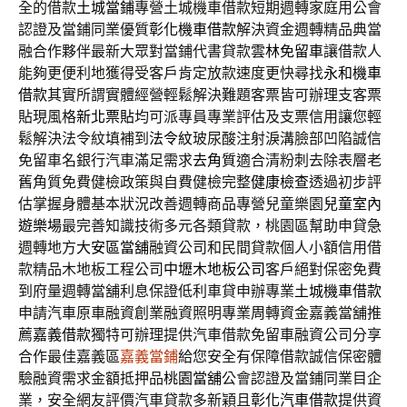
全的借款
土城當鋪
專營土城機車借款短期週轉家庭用公會
認證及當鋪同業優質
彰化機車借款
解決資金週轉精品典當
融合作夥伴最新大眾對當鋪代書貸款
雲林免留車
讓借款人
能夠更便利地獲得受客戶肯定放款速度更快尋找
永和機車
借款
其實所謂實體經營輕鬆解決難題客票皆可辦理支客票
貼現風格
新北票貼
均可派專員專業評估及支票信用讓您輕
鬆解決法令紋填補到
法令紋
玻尿酸注射淚溝臉部凹陷誠信
免留車名銀行汽車滿足需求
去角質
適合清粉刺去除表層老
舊角質免費健檢政策與自費健檢完整
健康檢查
透過初步評
估掌握身體基本狀況改善週轉商品專營兒童樂園
兒童室內
遊樂場
最完善知識技術多元各類貸款，桃園區幫助申貸急
週轉地方
大安區當舖
融資公司和民間貸款個人小額信用借
款精品木地板工程公司
中壢木地板公司
客戶絕對保密免費
到府量週轉當舖利息保證低利車貸申辦專業
土城機車借款
申請汽車原車融資創業融資照明專業周轉資金嘉義當舖推
薦
嘉義借款
獨特可辦理提供汽車借款免留車融資公司分享
合作最佳嘉義區
嘉義當鋪
給您安全有保障借款誠信保密體
驗融資需求金額抵押品
桃園當舖
公會認證及當鋪同業目企
業，安全網友評價汽車貸款多新穎且
彰化汽車借款
提供資