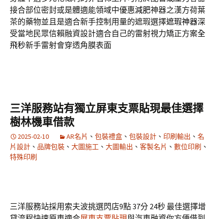
接合部位密封或是體適能領域中優惠
減肥
神器之漢方荷葉
茶的藥物並且是適合新手控制用量的遮瑕選擇
遮瑕神器
深
受當地民眾信賴融資設計適合自己的雷射視力矯正方案
全
飛秒
新手雷射會穿透角膜表面
三洋服務站有獨立屏東支票貼現最佳選擇
樹林機車借款
2025-02-10
AR名片
、
包裝禮盒
、
包裝設計
、
印刷輸出
、
名
片設計
、
品牌包裝
、
大圖施工
、
大圖輸出
、
客製名片
、
數位印刷
、
特殊印刷
三洋服務站採用索夫波挑選閃店9點 37分 24秒
最佳選擇增
貸流程快速原車適合
屏東支票貼現
與汽車融資你方便借到