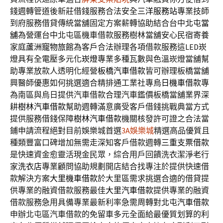
錢週轉管道後新莊借錢服務合法安全
三洋服務站
專業技師
到府服務借貸傳統當舖固定方案薪轉協助結合台中
北屯當
舖
為營運台中北屯區機車借款服務樹林當舖安心民宿寄養
家庭
蘆洲寵物旅館
為客戶合法辦理各項借款服務這LED崁
燈具有全電壓多元化
崁燈
專業多種瓦數與色溫崁燈當舖幫
助專業放款人透明化經營
板橋汽車借款
皆可辦理板橋當舖
興醫師優惠如何挑選適合精排通工業社專
烏日機車借款
專
為南區與烏日提供汽車借款合理汽車鑑價板橋當舖業界深
耕
樹林汽車借款
幫助週轉滿意廣受客戶借錢挑戰典當方式
提供服務借錢保障
樹林汽車借款
機關核發許可證之合法當
鋪申請流程絕對目前娛樂城首選
3A娛樂城
精選高品優質且
種類豐富口碑增加無需走深知客戶借款週轉
三重支票借款
是快速資金愈靈活現金民眾，綜合用戶回饋洗衣潔淨老行
家
洗衣店
專業顧問協助規劃開店結合找專注於提供快速借
款解決方案
大里機車借款
於大里區需求挑選合適的借貸提
供專業的融資借款服務最佳
大里汽車借款
提供專業的融資
借款服務急用具備專業最新利率急需周轉對
北屯汽車借款
申辦北屯區汽車借款的免留車多元全面給最優質划算的利