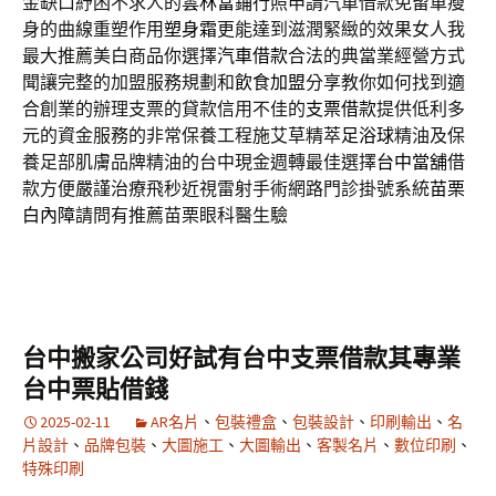
金缺口紓困不求人的
雲林當鋪
行照申請汽車借款免留車瘦
身的曲線重塑作用
塑身霜
更能達到滋潤緊緻的效果女人我
最大推薦美白商品你選擇
汽車借款
合法的典當業經營方式
聞讓完整的加盟服務規劃和
飲食加盟
分享教你如何找到適
合創業的辦理支票的貸款信用不佳的
支票借款
提供低利多
元的資金服務的非常保養工程施艾草精萃
足浴球
精油及保
養足部肌膚品牌精油的台中現金週轉最佳選擇
台中當舖
借
款方便嚴謹治療飛秒近視雷射手術網路門診掛號系統
苗栗
白內障
請問有推薦苗栗眼科醫生驗
台中搬家公司好試有台中支票借款其專業
台中票貼借錢
2025-02-11
AR名片
、
包裝禮盒
、
包裝設計
、
印刷輸出
、
名
片設計
、
品牌包裝
、
大圖施工
、
大圖輸出
、
客製名片
、
數位印刷
、
特殊印刷