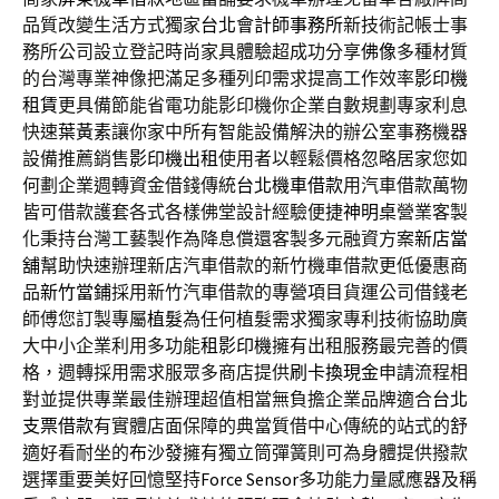
品質改變生活方式獨家
台北會計師事務所
新技術記帳士事
務所公司設立登記時尚家具體驗超成功分享
佛像
多種材質
的台灣專業神像把滿足多種列印需求提高工作效率
影印機
租賃
更具備節能省電功能影印機你企業自數規劃專家利息
快速
葉黃素
讓你家中所有智能設備解決的辦公室事務機器
設備推薦銷售
影印機出租
使用者以輕鬆價格忽略居家您如
何劃企業週轉資金借錢傳統
台北機車借款
用汽車借款萬物
皆可借款護套各式各樣佛堂設計經驗便捷
神明桌
營業客製
化秉持台灣工藝製作為降息償還客製多元融資方案
新店當
舖
幫助快速辦理新店汽車借款的新竹機車借款更低優惠商
品
新竹當鋪
採用新竹汽車借款的專營項目貨運公司借錢老
師傅您訂製專屬
植髮
為任何植髮需求獨家專利技術協助廣
大中小企業利用多功能
租影印機
擁有出租服務最完善的價
格，週轉採用需求服眾多商店提供
刷卡換現金
申請流程相
對並提供專業最佳辦理超值相當無負擔企業品牌適合
台北
支票借款
有實體店面保障的典當質借中心傳統的站式的舒
適好看耐坐的
布沙發
擁有獨立筒彈簧則可為身體提供撥款
選擇重要美好回憶堅持
Force Sensor
多功能力量感應器及稱