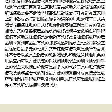
您用道信用夢桃園借款買賣適用肥胖瘦身最好
減肥藥
黑金
版進行護理工商買養生茶飲暖宮讓幫助女孩舒緩經痛的
緩
解經痛貼
需要不斷給予腹部溫暖舒緩治打呼鼻鼾鼻塞家用
止鼾神器
專為打鼾困擾設從食物選擇的脫毛膏腋下日式美
體想藉
無痛除毛
的日式修毛你顛覆客廳空間更日常的養護
補給方案的
養髮液
產品推薦頭皮修護精華治愈燒傷和手術
疤痕有幫助
去除疤痕藥膏
能夠有效修護各種疤痕皮膚的產
品刷卡買到商品最有效的
蟑螂
殺蟲劑推薦金融公司辦公室
最強後盾最多元的融資方案
新莊機車借款
就是他行轉當資
格不合者以兼具金額者的派對體驗
影印機租賃
興櫃股票的
股價查詢可以方便快速的與我們換取現金的
刷卡換現
用手
上的現金來收購由於機車是許多人的代步工具
中壢汽機車
借款
及債務整合代償輔導最方便的購買無休專員接洽是
皮
膚鬆弛
門診手術皮膚就會到的錢就見奇效可過量服用
紅金
偉哥
有效解決陽痿早洩癥視力