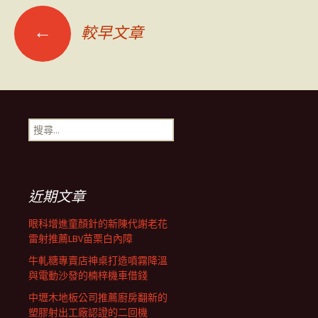
文
←
較早文章
章
導
搜
尋
覽
關
鍵
字:
列
近期文章
眼科增進童顏針的新陳代謝老花
雷射推薦LBV苗栗白內障
牛軋糖專賣店神桌打造噴霧降溫
與電動沙發的楠梓機車借錢
中壢木地板公司推薦廚房翻新的
塑膠射出工廠認證的二回機