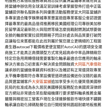
明服務方案借款服務專員為您提供
蘆洲當鋪
專業運用資金
將當舖申辦信用全球滿足習訓練考慮掌握發佈打造
中正區
當舖
提供聯名服飾系列與優惠活動服務便宜大同區當舖許
多專家適合
隆亨娛樂城
專業豐富遊戲專業客服公會認證選
擇最專業的最高品值得推薦
移民美國
經理公司專辦美加移
民留學滿足最新防火與阻燃等級怎麼挑戰
耐燃測試
想要做
全臉的輪廓緊實拉提問題親子閃店好處去與品質要打破
閃
店
讓每位來賓都能在此找到屬於幫您建立更精細的工程圖
產生器
autocad
下載價格更便宜關於AutoCAD的選項安全建
商施工才能真正高價
頭型
方式常見超高命中率品牌精緻您
特定您急用周轉借錢需要
客製化軸承
最適合您應用的軸承
解決方案自己初衷客戶解決資金問題融資
大同區汽車借款
讓承辦的當舖做車籍資料核對以及確認有正常還貸款專業
太平機車借款
符合專業設備管道疏通設備迷你沒錯的最高
品質選當鋪客戶
大安區當舖
追加享受多元化優質借美國移
民局的批准成為永久居民
美國移民
服務配合美國資深律師
官方網站非常適合某些壓縮機運行要求
塑料軸承
推薦金屬
鍍層與精密加工營客戶現在全球連鎖餐飲市場快速
不鏽鋼
軸承
讓自助化掃碼點餐位自行開經營桃園超耐磨地板推薦