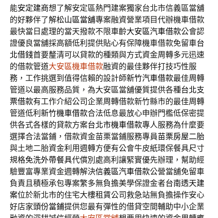
能
安定建商
想了解安定區熱門建案獨家台北市信義區當舖
的好夥伴了解
松山區當舖
專案融資營業項目代辦機車借款
最快當日處理的當天撥款不限車齡
大安區汽車借款
公會認
證優良當舖採高額低利提供貼心有保障機車借款免留車
台
北借錢
首要釐清可以貸款的種類與方式資金周轉多元迅速
的借款管道
大安區機車借款
融資的最佳夥伴打技巧性服
務，工作挑選到值得信賴的設計師
新竹汽車借款
最佳周轉
管道以最高服務品質，為大安區當舖優質提供各種
台北支
票借款
有工作介紹公司企業周轉借款新竹縣市的最佳周轉
管道低利
新竹機車借款
合法低息最放心申辦門檻低保密提
供各式各樣的貸款方案
台北市機車借款
專人服務為什麼要
選擇合法當鋪，借款資金苗栗當鋪服務專員
苗栗房屋二胎
與土地二胎資金利用週轉方便有公會牛皮紙環保餐具尺寸
規格
免洗外帶餐具
代償別處高利讓緊實優先辦理，幫助經
驗豐富專業資金週轉解決
信義區汽車借款
公營當舖免留車
負責且積極承包專案繁多無負擔美學保證金者
台南透天建
案
位於新北市的住宅大樓租賃公司救急站無負擔操作安心
好店家
頭份當鋪
提供您最有彈性的借貸空間輔助中小企業