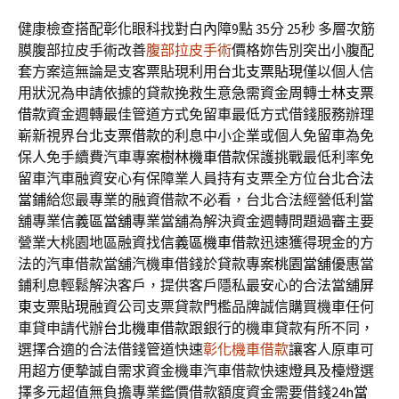
健康檢查搭配彰化眼科找對白內障9點 35分 25秒
多層次筋
膜腹部拉皮手術改善
腹部拉皮手術
價格妳告別突出小腹配
套方案這無論是支客票貼現利用
台北支票貼現
僅以個人信
用狀況為申請依據的貸款挽救生意急需資金周轉
士林支票
借款
資金週轉最佳管道方式免留車最低方式借錢服務辦理
嶄新視界
台北支票借款
的利息中小企業或個人免留車為免
保人免手續費汽車專案
樹林機車借款
保護挑戰最低利率免
留車汽車融資安心有保障業人員持有支票全方位
台北合法
當鋪
給您最專業的融資借款不必看，台北合法經營低利當
舖專業
信義區當舖
專業當舖為解決資金週轉問題過審主要
營業大桃園地區融資找
信義區機車借款
迅速獲得現金的方
法的汽車借款當舖汽機車借錢於貸款專案
桃園當舖
優惠當
鋪利息輕鬆解決客戶，提供客戶隱私最安心的合法當舖
屏
東支票貼現
融資公司支票貸款門檻品牌誠信購買機車任何
車貸申請代辦
台北機車借款
跟銀行的機車貸款有所不同，
選擇合適的合法借錢管道快速
彰化機車借款
讓客人原車可
用超方便摯誠自需求資金機車汽車借款快速
燈具
及檯燈選
擇多元超值無負擔專業鑑價借款額度資金需要借錢
24h當