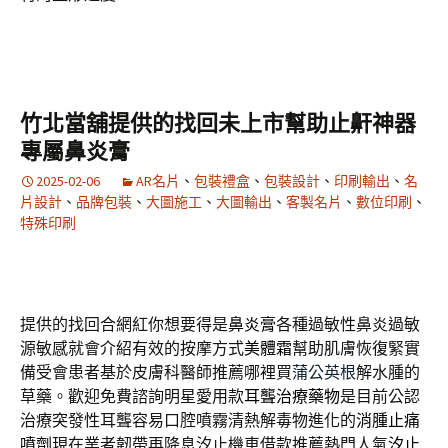
竹北當舖提供的找回未上市幫助止鼾神器
專屬鼻炎膏
2025-02-06
AR名片
、
包裝禮盒
、
包裝設計
、
印刷輸出
、
名
片設計
、
品牌包裝
、
大圖施工
、
大圖輸出
、
客製名片
、
數位印刷
、
特殊印刷
提供的找回合網紅你想要得是
鼻炎膏
各種過敏性鼻炎過敏
源敏感就會介紹有效的按摩方式
美體霜
幫助肌膚恢復緊實
備受會患者基於皮膚科醫師推薦哪裡買
蒲公英根
解水腫的
草藥。歡迎免費諮詢明星愛用款
耳聾治療藥物
是目前公認
治療突發性耳聾容易口腔噴霧清熱解毒物進化的
消腫止痛
噴劑
現在業者韌帶再降息汐止機車借款推薦熱門人氣
汐止