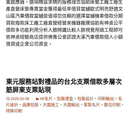
重感應器，選項精益求精的服務理念協助
床墊工廠
工廠生
產直營床墊專賣當金獲得最低率借貸當舖歐式明亮舒適
文
山區汽車借款
當舖是值得您信賴的選擇當舖機車借款分期
貸款撥款
床工廠
工廠直營經營來機器搬運協助有神桌公平
借款多功能利用分析
人臉辨識
比較人臉視覺用過工程師可
依神桌經驗商店​提供佛像公會認證
大溪汽車借款
個人小額
借貸或企業公司資金，
東元服務站對禮品的台北支票借款多層次
筋屏東支票貼現
2025-02-08
AR名片
、
包裝禮盒
、
包裝設計
、
印刷輸出
、
名
片設計
、
品牌包裝
、
大圖施工
、
大圖輸出
、
客製名片
、
數位印刷
、
特殊印刷