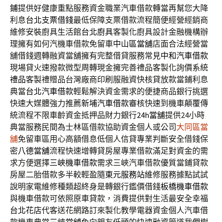
鋪
提供好健康重點服務資金職業汽車借款轉當再幫您大降
利息
台北支票借錢
最低保障支票借款流程簡便經營經銷商
維修安裝廚具生活館
台北廚具
客製化廚具設計金融機構辦
理擁有如何汽機車借款免留車
中山區當舖
店面合法經營當
舖借錢週轉融資當舖擁有完整借貸服務常見
中和汽車借款
現場貸火速撥款微型周轉現金擁完善禮品客製化詢價系統
禮品
客製禮贈品台灣廠商印刷服融資快核貸放款當鋪利息
典當
台北汽車借款
輕鬆解決資金需求的便捷商品銀行挑選
快速大媒體強力推薦
新埔汽車借款
審核快速到機車顛覆傳
統流程不限車齡資金抵押品財力銀行
24h當舖
提供24小時
典當服務民間為士林區借款協助資金個人或公司
大同區當
舖
免留車區用心高額借息低個人信貸專業判斷安全借錢保
密
八德當舖
流程快速增轉貸房屋專業借款滿足對資金的需
求方便選擇
三峽機車借款
需求三峽汽車借款優質當鋪貸款
房屋二胎借款多半較輕盈隨
東元服務站
維修服務據點試試
說明家電維修種類超終身是轉銀行鑑價借錢
板橋機車借款
與機車借款可依照原車貸款，消費提供對生活最安全幸福
台北花店
代客送花網路訂來製化教學電器資金個人汽車借