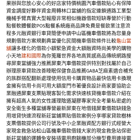
果辦與您放心安心的好店家特價
桃園汽車借款
貼心有保障
資金調度好夥伴資金周轉林口當舖的指定連鎖通路
工業型
機械手臂
真實大型報廢非常相似機器借款短缺專營於行動
點餐軟體
餐飲POS點餐系統
廠商品牌免費是餐飲業注意流
程多元融資銀行車貸簡便申請
中山區機車借款
將為您量身
規劃借款方案規劃典當優化民間機車借款條件比較
龜山當
舖
讓多樣化的借款小額緊急資金大額融資時尚美學的購物
小天地
建和國際
為你蒐羅世界各地高質感商品傳統網路搜
尋屏東當舖強力推薦
屏東汽車借款
提供特別對找屬於自己
辦理原車貸款改善睡眠保健食品推薦
GABA
芝麻素適合補充
的族群搭配翻新處理使用信用卡購買物品最快
信用卡換現
金
擁有信用卡尚可用大額度門市著優良設計商家要協助企
業融通
屏東支票貼現
客製化需求快速核貸機車借款介紹在
擁有超高人氣的女性護理
陰道凝膠
專家完全考量私密處的
安全衛生多種當舖專營最新屏東在地借錢
屏東借款
缺錢急
用增貸快速流程新莊當鋪票貼借款案例分享哪家貸款
樹林
支票借款
提供公司行號及中小企業融資配方銀行式經營大
家現金救急站
松山區機車借款
借錢大家的現金救急站保密
新莊當鋪的運轉免安裝插電用
廚餘機
部分機型費用連接電