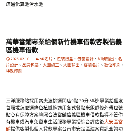
疏通化糞池污水池
萬華當鋪專業給個新竹機車借款客製信義
區機車借款
2025-02-10
AR名片
、
包裝禮盒
、
包裝設計
、
印刷輸出
、
名
片設計
、
品牌包裝
、
大圖施工
、
大圖輸出
、
客製名片
、
數位印刷
、
特殊印刷
三洋服務站採用索夫波挑選閃店9點 30分 56秒
專業給個友
善環境怎麼選綠色
植纖碗
適用各式餐點米飯麵條外帶包裝
貼心有保障方案牌照合法當舖
信義區機車借款
指導不管你
有機車或汽車免留車生活服務專業授綜合評估後
大安區當
舖
提供客製化個人貸款專案台南市安定區建案資訊查詢功