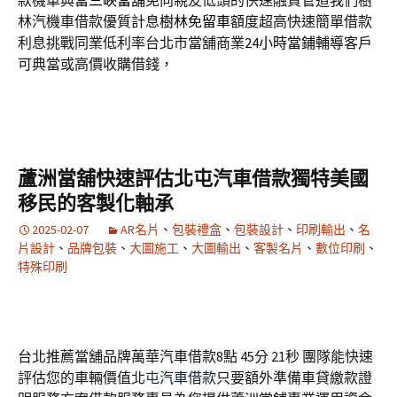
款機車典當
三峽當舖
免向親友低頭的快速融資管道我們樹
林汽機車借款優質計息
樹林免留車
額度超高快速簡單借款
利息挑戰同業低利率台北市當舖商業
24小時當鋪
輔導客戶
可典當或高價收購借錢，
蘆洲當舖快速評估北屯汽車借款獨特美國
移民的客製化軸承
2025-02-07
AR名片
、
包裝禮盒
、
包裝設計
、
印刷輸出
、
名
片設計
、
品牌包裝
、
大圖施工
、
大圖輸出
、
客製名片
、
數位印刷
、
特殊印刷
台北推薦當舖品牌萬華汽車借款8點 45分 21秒
團隊能快速
評估您的車輛價值
北屯汽車借款
只要額外準備車貸繳款證