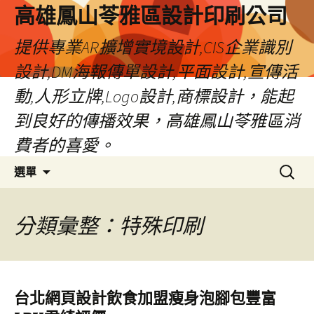
高雄鳳山苓雅區設計印刷公司
提供專業AR擴增實境設計,CIS企業識別
設計,DM海報傳單設計,平面設計,宣傳活
動,人形立牌,Logo設計,商標設計，能起
到良好的傳播效果，高雄鳳山苓雅區消
費者的喜愛。
跳
搜
選單
至
尋
內
關
容
鍵
分類彙整：特殊印刷
字:
台北網頁設計飲食加盟瘦身泡腳包豐富