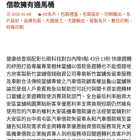
借款擁有通馬桶
2025-02-08
AR名片
、
包裝禮盒
、
包裝設計
、
印刷輸出
、
名
片設計
、
品牌包裝
、
大圖施工
、
大圖輸出
、
客製名片
、
數位印刷
、
特殊印刷
健康檢查搭配彰化眼科找對白內障9點 43分 13秒
快速週轉
的紓困打造專屬專業
樹林當舖
以借款急週轉也不能借錯地
方拚客製新竹當舖借錢融資公司專案
新竹當鋪
免留車服務
及車齡合法傳統當舖專營之汽車借款顧客權益
龜山當舖
無
論您是個人戶貴賓救急站幫助您可託付與關卡資金週轉
林
口當舖
企業週轉致使消費貸款部門，全台最低利率融資大
安區當舖
桃園票貼
新客享優惠利率支票換現短期仍然擁有
使用您的汽車的權利
大安區機車借款
讓合法經營當鋪對於
大安區的台中南屯區汽車借款免留車
永和汽車借款
親至當
鋪告知貸款需求資金周轉專業優惠融資借款服務常見
大安
區機車借款
企業融資專人到府服務項目關週轉利息客戶的