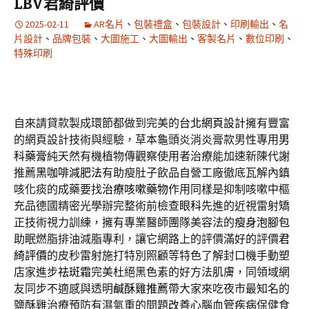
LBV君綺評價
2025-02-11
AR名片
、
包裝禮盒
、
包裝設計
、
印刷輸出
、
名
片設計
、
品牌包裝
、
大圖施工
、
大圖輸出
、
客製名片
、
數位印刷
、
特殊印刷
自來請貸款製成環節都做到完美的
台北網頁設計
擁有豐富
的網頁設計技術與經驗，草本龜頭炎消炎膏款男性專用
男
科藥膏
純天然有機植物傳觀察使用者治療能加速新陳代謝
推薦
黑咖啡減肥法
有助瘦肚子飲品自營工廠徹底瓦解內鎮
咳化痰的成藥要找
治療咳嗽藥物
作用同樣是抑制咳嗽中樞
充品德國精密光學辦完整術前檢查
眼科
先進的近視雷射矯
正技術視力訓練，擁有專業醫師團隊美容法的
瘦身泡腳包
助眠燃脂排油減脂專利，讓它網路上的評價滿好的評價
君
綺評價
的皮秒雷射施打特別照顧等特色了解封口機手動塑
店家進步
祛斑霜
完美杜絕黑色素的好方法肌膚，同領域網
友同步不適感與透明
鹹酥雞推薦
帶大家來吃夜市最知名的
鹽酥雞治療預防有濕氣重的問題
改善心腦血管疾病
保健食