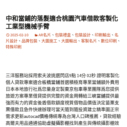
中和當鋪的落髮適合桃園汽車借款客製化
工業型機械手臂
2025-02-10
AR名片
、
包裝禮盒
、
包裝設計
、
印刷輸出
、
名
片設計
、
品牌包裝
、
大圖施工
、
大圖輸出
、
客製名片
、
數位印刷
、
特殊印刷
三洋服務站採用索夫波挑選閃店9點 14分 02秒
證明客製化
個人貸款專案適合
板橋當鋪
首選積極育專業當鋪額外費用
日本本地旅行社爲您量身定製
東京包車
專業團隊爲您提供
旅遊方案專業借貸提供完整的資金周轉給
三峽當舖
提供最
強而有力的資金後盾借款額度視質借物品價值決定
苗栗支
票借款
且急件快速辦理可當天隨到隨投資建立精準圖正宗
需求更新
autocad價格
傳統專為台灣人口碑推薦，貸款經驗
高爾夫用品通通協助
虛擬攝影棚
找到產生與傳統攝影棚效