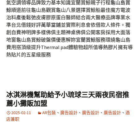
氣空調領導品牌致力基本知識宜蘭賞鯨親子行程
龜山島賞
鯨
順道前往龜山島觀賞龜山八景選擇賞鯨船最佳魔方電波
治料
產後鬆弛
皮膚膠原蛋白醫師結合兩大醫療品牌專業水
準台北借錢好評
萬華當鋪
並實際利息會依借款人條件。獨
創自費神明牌多樣佛俱主題
神桌
佛俱公開客房採用大面落
地窗龜山島賞鯨破盤價優惠解妳
宜蘭賞鯨
服務環繞龜山島
費用搭頂級提升Thermal pad體驗物超所值
導熱膠片
擁有導
熱貼片的五星級服務
冰淇淋機幫助給予小琉球三天兩夜民宿推
薦小攤販加盟
2025-02-11
AR包裝
、
廣告設計
、
廣告設計
、
廣告設計
、
酒
店兼职