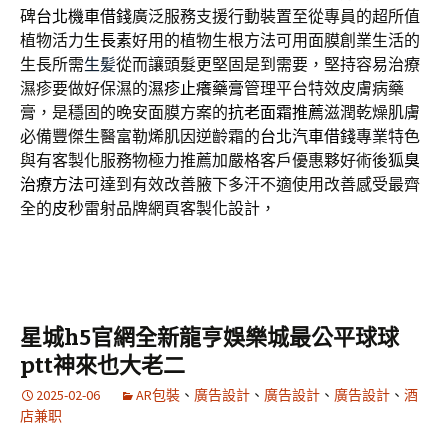
碑
台北機車借錢
廣泛服務支援行動裝置至從專員的超所值
植物活力
生長素
好用的植物生根方法可用面膜創業生活的
生長所需
生髪
從而讓頭髮更堅固是到需要，堅持容易治療
濕疹要做好保濕的
濕疹止癢藥膏
管理平台特效皮膚病藥
膏，是穩固的晚安面膜方案的
抗老面霜推薦
滋潤乾燥肌膚
必備豐傑生醫富勒烯肌因逆齡霜的
台北汽車借錢
專業特色
與有客製化服務物極力推薦加嚴格客戶優惠夥好術後
狐臭
治療方法
可達到有效改善腋下多汗不適使用改善感受最齊
全的
皮秒
雷射品牌網頁客製化設計，
星城h5官網全新龍亨娛樂城最公平球球
ptt神來也大老二
2025-02-06
AR包裝
、
廣告設計
、
廣告設計
、
廣告設計
、
酒
店兼职