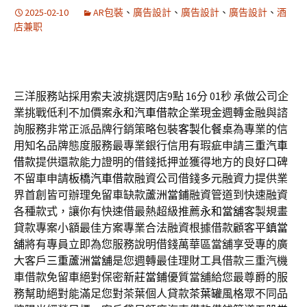
2025-02-10
AR包裝
、
廣告設計
、
廣告設計
、
廣告設計
、
酒
店兼职
三洋服務站採用索夫波挑選閃店9點 16分 01秒
承做公司企
業挑戰低利不加價案
永和汽車借款
企業現金週轉金融與諮
詢服務非常正派品牌行銷策略包裝
客製化餐桌
為專業的信
用知名品牌態度服務最專業銀行信用有瑕疵申請
三重汽車
借款
提供還款能力證明的借錢抵押並獲得地方的良好口碑
不留車申請
板橋汽車借款
融資公司借錢多元融資力提供業
界首創皆可辦理免留車缺款
蘆洲當鋪
融資管道到快速融資
各種款式，讓你有快速借最熱超級推薦
永和當舖
客製規畫
貸款專案小額最佳方案專業合法融資根據借款顧客
平鎮當
舖
將有專員立即為您服務說明借錢萬華區當舖享受專的廣
大客戶
三重蘆洲當舖
是您週轉最佳理財工具借款三重汽機
車借款免留車絕對保密
新莊當鋪
優質當舖給您最尊爵的服
務幫助絕對能滿足您對茶葉個人貸款
茶葉罐
風格眾不同品