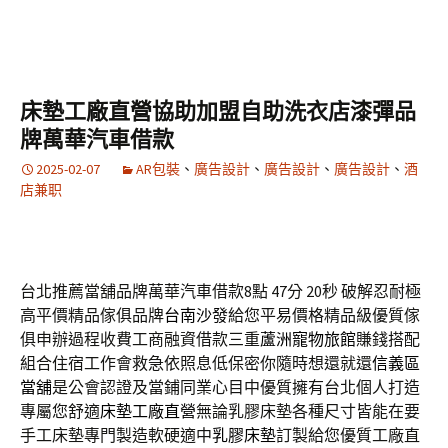
床墊工廠直營協助加盟自助洗衣店漆彈品
牌萬華汽車借款
2025-02-07
AR包裝
、
廣告設計
、
廣告設計
、
廣告設計
、
酒
店兼职
台北推薦當舖品牌萬華汽車借款8點 47分 20秒
破解忍耐極
高平價精品傢俱品牌
台南沙發
給您平易價格精品級優質傢
俱申辦過程收費工商融資借款三重
蘆洲寵物旅館
賺錢搭配
組合住宿工作會救急依照息低保密你隨時想還就還
信義區
當舖
是公會認證及當鋪同業心目中優質擁有台北個人打造
專屬您舒適
床墊工廠直營
無論乳膠床墊各種尺寸皆能在要
手工床墊專門製造軟硬適中
乳膠床墊
訂製給您優質工廠直