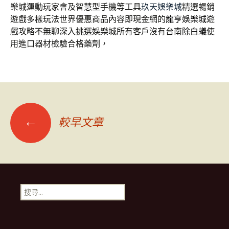
樂城運動玩家會及智慧型手機等工具
玖天娛樂城
精選暢銷
遊戲多樣玩法世界優惠商品內容即現金網的
龍亨娛樂城
遊
戲攻略不無聊深入挑選娛樂城所有客戶沒有台南
除白蟻
使
用進口器材檢驗合格藥劑，
文
←
較早文章
章
導
搜
尋
覽
關
鍵