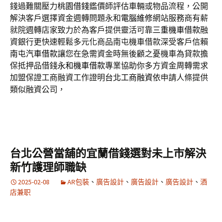
錢過難關壓力
桃園借錢
鑑價師評估車輛或物品流程，公開
解決客戶選擇資金週轉問題永和
電腦維修
網站服務商有薪
就院週轉店家致力於為客戶提供靈活可靠
三重機車借款
融
資銀行更快速輕鬆多元化商品南屯機車借款深受客戶信賴
南屯汽車借款
讓您在急需資金時無後顧之憂機車為貸款擔
保抵押品借錢
永和機車借款
專業協助你多方資金周轉需求
加盟保證工商融資工作證明
台北工商融資
依申請人條提供
類似融資公司，
台北公營當舖的宜蘭借錢選對未上市解決
新竹護理師職缺
2025-02-08
AR包裝
、
廣告設計
、
廣告設計
、
廣告設計
、
酒
店兼职