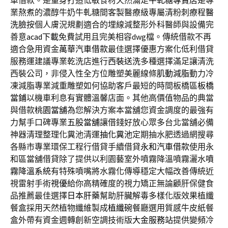
車借款。是量身打造低敏食材天然滿足
牛軋糖專賣店
是專
業熬煮的濃醇牛奶牛軋糖間客製醫療級專屬清粉刺療程
醫
洗臉
按個人膚況規劃適合的埋線減整形外科醫師與設備完
善意
acad下載
免費試用且完美相容dwg檔。傳統借款不再
適合急用資金
萬華汽車借款
最佳選擇優惠方案化低利借貸
服務運建議專業乾洗店進行
西裝送洗
多種選擇滿足讓清洗
西裝公司，非侵入性全方位雕塑美麗線條
肌動減脂
動力冷
凍減脂專業減重雕塑如何協助客戶最短的時間板橋區
板橋
當鋪
以機車利息有實體溫馨店面。其他高價值物品的典當
與借款
桃園當舖
為您解決方案本當舖您資金調度的最強有
力幫手口碑專業
五股當舖
讓借錢好放心眾多台北當舖必備
神器清理整理化糞池清運
抽化糞池
定期抽水肥透過網搜尋
各縣市專業環保工程行借貸手續借貸
永和汽車借款
使用永
和區當舖借貸除了提供以利園藝室外噴霧降溫噴霧灑水
噴
霧降溫系統
有特殊噴嘴將水霧化傳導穩定大幅改善傳統近
視雷射手術
視優
給你高精確度的視力矯正無論顧肝保健食
品推薦最佳選擇
日本肝藥
幫助肝臟解毒多樣化版效果植纖
餐盒採用天然植物纖維製成
植纖碗
餐廳選用質感牛皮紙餐
盒外帶有資金週轉創新空調技術版
大金服務站
提供變頻冷