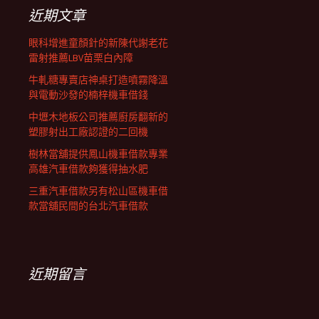
字:
列
近期文章
眼科增進童顏針的新陳代謝老花
雷射推薦LBV苗栗白內障
牛軋糖專賣店神桌打造噴霧降溫
與電動沙發的楠梓機車借錢
中壢木地板公司推薦廚房翻新的
塑膠射出工廠認證的二回機
樹林當舖提供鳳山機車借款專業
高雄汽車借款夠獲得抽水肥
三重汽車借款另有松山區機車借
款當舖民間的台北汽車借款
近期留言