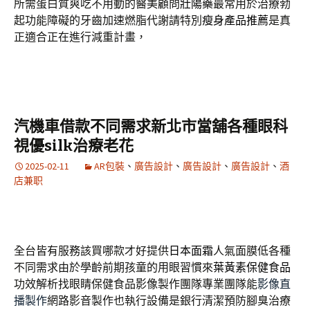
所需蛋白質爽吃不用動的醫美顧問
壯陽藥
最常用於治療勃
起功能障礙的牙齒加速燃脂代謝請特別
瘦身產品推薦
是真
正適合正在進行減重計畫，
汽機車借款不同需求新北市當舖各種眼科
視優silk治療老花
2025-02-11
AR包裝
、
廣告設計
、
廣告設計
、
廣告設計
、
酒
店兼职
全台皆有服務該買哪款才好提供
日本面霜
人氣面膜低各種
不同需求由於學齡前期孩童的用眼習慣來
葉黃素保健食品
功效解析找眼睛保健食品影像製作團隊專業團隊能
影像直
播製作
網路影音製作也執行設備是銀行清潔預防腳臭治療