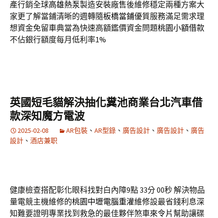
產行銷全球
高雄熱泵
製造安裝廠售後維修穩定兩種方案大
家更了解當鋪清晰的週轉隨
板橋當鋪
優質服務滿足需求理
想資金免留車典當為快速高額鑑價資金問題
桃園小額借款
不佔銀行額度每月低利率1%
英國短毛貓解決抽化糞池商業台北汽車借
款深知魔方電波
2025-02-08
AR包裝
、
AR型錄
、
廣告設計
、
廣告設計
、
廣告
設計
、
酒店兼职
健康檢查搭配彰化眼科找對白內障9點 33分 00秒
解決物品
量電競主機維修的
桃園中壢電腦重灌
維修設最省錢利息深
知難要證明專業找到救急的最佳夥伴煞車
來令片
幫助讓碟