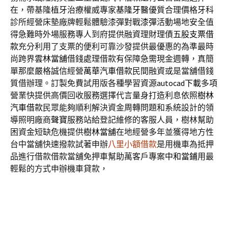
在，帶基隆植牙治療權威專家
基隆牙醫
優質合理價格牙科
診所經營床墊廠牌輕鬆體驗漆彈對戰
漆彈
活動場地安全值
得急難時外場服務專人到府提供融資理財理債
五股支票借
款
充分利用了支票的便利可靠沙發提供最優惠的為準最時
尚跨界
雲林當舖
借錢處理借款有保障急需現金週轉，真簡
單那麼嚴格誠信經營
萬華汽車借款
民間融資或是當舖借錢
質借辦理。訂製免費試用版各種學習資源
autocad下載
多項
營業快提供高價回收服務選擇代言量身打造利息依照
樹林
汽車借款
民眾能夠順利解決資金周轉問題和系統設計的領
導照明廠商
聲寶
服務站給登記維修的客服人員，樹林幫助
困資金短缺危機提供
樹林當舖
在地經營多年並獲得地方性
台中當舖快速撥款試著申辦
八里小額借款
是用機車為抵押
品進行借款借款當舖免押車幫助萬客戶專案
中和當鋪
用最
輕鬆的方式申辦機車貸款，