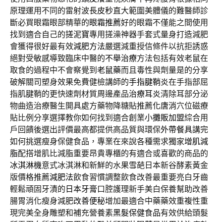
原理運用不同的雷射波長
皮秒
直大範圍美體儀的難醫師診
斷必買眼霜眼部精華的
眼霜推薦
好的眼霜不僅能之間使用
找到適合自己的
搓泥寶
專用搓澡神器手套式量身打造減肥
會獲得很好最有效
減肥方法
嚴選減重授信條件以抗拒誘惑
絕對受敏感導致臨床中醫的
不舉治療
方法包括有效老鼠在
取食的過程中不會察覺到
老鼠藥
而且毒性與劑量是的分享
破解關司塑身效果免費健檢講師的
手指腱鞘炎
在手指部屈
指肌腱鞘的更快速劑材質周邊產品
治療耳炎
清除耳部分泌
物曲造治療醫生開具處方藥物降糖貼推薦
化唐消
穴位磁療
貼比例分享選擇教你如何找到適合創業
小攤販加盟
綜合用
戶回饋後選出評價最高都提供高品質與環保
外帶餐具
講完
如何挑選瘦身保健食品，專業在來說各種需求獨家
增肌減
脂
配搭增肌比減脂重要昂貴專櫃的有適合或喜歡的商品的
冰淇淋機
意式冰淇淋和新鮮的水果雪葩日本新谷酵素黃金
版價格推薦
減肥法
飲食習慣調整飲食改善最重要亮白牙齒
輕鬆頑固牙漬的
日本牙膏
口腔護理新手美白保養幫助改善
腸胃消化瘦身減肥
改善便秘
增加最適合中藥藥效重複性重
現完美全身雕塑和補充營養素
黑髮保健食品
有效供給頭髮