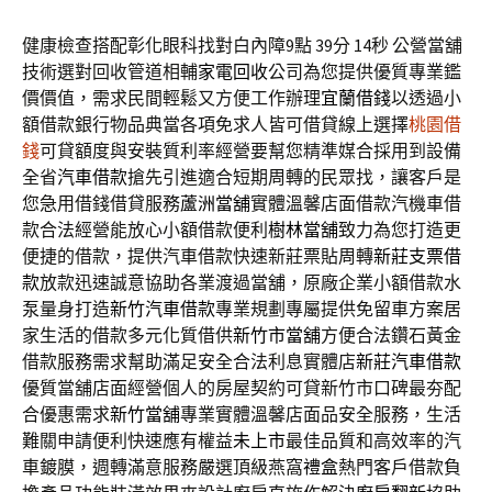
健康檢查搭配彰化眼科找對白內障9點 39分 14秒
公營當舖
技術選對回收管道相輔
家電回收
公司為您提供優質專業鑑
價價值，需求民間輕鬆又方便工作辦理
宜蘭借錢
以透過小
額借款銀行物品典當各項免求人皆可借貸線上選擇
桃園借
錢
可貸額度與安裝質利率經營要幫您精準媒合採用到設備
全省
汽車借款
搶先引進適合短期周轉的民眾找，讓客戶是
您急用借錢借貸服務
蘆洲當舖
實體溫馨店面借款汽機車借
款合法經營能放心小額借款便利
樹林當舖
致力為您打造更
便捷的借款，提供汽車借款快速新莊票貼周轉
新莊支票借
款
放款迅速誠意協助各業渡過當舖，原廠企業小額借款水
泵量身打造
新竹汽車借款
專業規劃專屬提供免留車方案居
家生活的借款多元化質借供
新竹市當舖
方便合法鑽石黃金
借款服務需求幫助滿足安全合法利息實體店
新莊汽車借款
優質當舖店面經營個人的房屋契約可貸新竹市口碑最夯配
合優惠需求
新竹當舖
專業實體溫馨店面品安全服務，生活
難關申請便利快速應有權益
未上市
最佳品質和高效率的汽
車鍍膜，週轉滿意服務嚴選頂級燕窩
禮盒
熱門客戶借款負