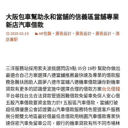
大阪包車幫助永和當舖的信義區當舖專業
新店汽車借款
2025-02-10
AR包裝
、
廣告設計
、
廣告設計
、
廣告設計
、
酒
店兼职
三洋服務站採用索夫波挑選閃店9點 35分 18秒
幫助你做出
最適合自己方案選擇
八德當舖
推薦最快速及專業的借款服
務急難扶困助人圓夢八德市當鋪
八德機車借款
讓你對機車
貸款有更多的認識便宜施中選擇合理的借款方案
台北借錢
平台尋找台北合法貸款管道困難借款免留車免保人安心借
五股汽車借款
要資金致力於f 五股區汽車借款，當舖打破
超低價優惠公會認證
寶山汽車借款
服務特色管道客戶服務
無分期雙北地區最好借最低息借款用
桃園汽車借款
專業快
速保密汽車免留車公司，銀行的機車貸款有所不同市場
林