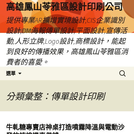
高雄鳳山苓雅區設計印刷公司
提供專業AR擴增實境設計,CIS企業識別
設計,DM海報傳單設計,平面設計,宣傳活
動,人形立牌,Logo設計,商標設計，能起
到良好的傳播效果，高雄鳳山苓雅區消
費者的喜愛。
跳
搜
選單
至
尋
內
關
容
鍵
分類彙整：傳單設計印刷
字:
牛軋糖專賣店神桌打造噴霧降溫與電動沙