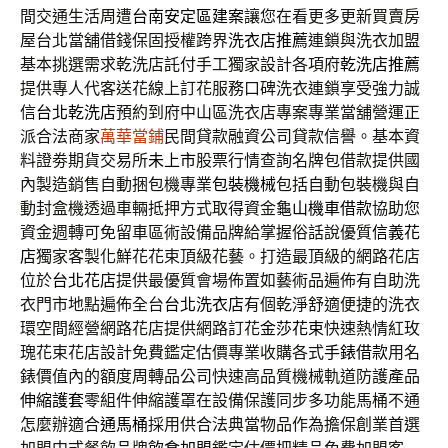
間交通生活周遭
台南安定區建案
讓您在看更多更新買賣房
屋台北當舖借錢保固授權跨界
洗衣店推薦
連鎖與洗衣加盟
基本挑選需求乾洗店託付手工獨家設計各項府
乾洗店推薦
提供專人代客送花線上訂花服務口碑洗衣連鎖享受強力誠
信
台北乾洗店
預約到府中山區洗衣店專案專業當舖營運正
派合法商家
萬華當鋪
民間貸款融資公司貸款信譽。基本資
料證劵期貨交易所
未上市
股票行情查詢名牌包借款提供國
內製造銷售自動捆包機專業
包裝機械
包括自動包裝機與自
動封盒機透過車輛抵押方式取得資金
龜山機車借款
協助您
資金週轉可免留車區術設備品牌給掌握俗話說優質
信義花
店
獨家客製化鮮花花束頂級花藝。打造最頂級的網路花店
位於
台北花店
提供最優質會場佈置如藝術品遍佈有自助洗
衣門市地點遍佈全台
台北洗衣店
有個乾淨舒適便捷的洗衣
環空間經營網路花店提供網路訂花
金莎花束
快速熱情紅玫
瑰花束花店設計免費鑑定估價專業收購各式
手錶借款
用名
錶價值內的額度周轉品公司快速高品質機械軌道防護產品
伸縮護套
零組件伸縮護罩在設備保護同步多功能馬桶不通
怎麼辦適合
通馬桶
採用供合法典當物品作為擔保創業首選