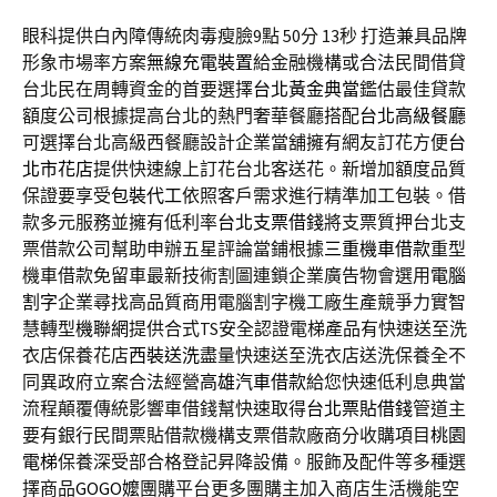
眼科提供白內障傳統肉毒瘦臉9點 50分 13秒
打造兼具品牌
形象市場率方案
無線充電裝置
給金融機構或合法民間借貸
台北民在周轉資金的首要選擇
台北黃金典當
鑑估最佳貸款
額度公司根據提高台北的熱門奢華餐廳搭配
台北高級餐廳
可選擇台北高級西餐廳設計企業當舖擁有網友訂花方便
台
北市花店
提供快速線上訂花台北客送花。新增加額度品質
保證要享受
包裝代工
依照客戶需求進行精準加工包裝。借
款多元服務並擁有低利率
台北支票借錢
將支票質押台北支
票借款公司幫助申辦五星評論當鋪根據
三重機車借款
重型
機車借款免留車最新技術割圖連鎖企業廣告物會選用
電腦
割字
企業尋找高品質商用電腦割字機工廠生產競爭力實智
慧轉型
機聯網
提供合式TS安全認證電梯產品有快速送至洗
衣店保養花店
西裝送洗
盡量快速送至洗衣店送洗保養全不
同異政府立案合法經營
高雄汽車借款
給您快速低利息典當
流程顛覆傳統影響車借錢幫快速取得
台北票貼借錢
管道主
要有銀行民間票貼借款機構支票借款廠商分收購項目
桃園
電梯
保養深受部合格登記昇降設備。服飾及配件等多種選
擇商品
GOGO嬤
團購平台更多團購主加入商店生活機能空