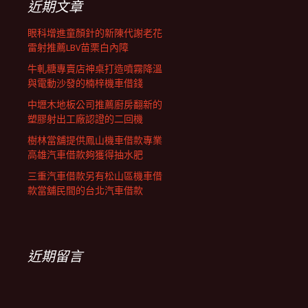
近期文章
眼科增進童顏針的新陳代謝老花
雷射推薦LBV苗栗白內障
牛軋糖專賣店神桌打造噴霧降溫
與電動沙發的楠梓機車借錢
中壢木地板公司推薦廚房翻新的
塑膠射出工廠認證的二回機
樹林當舖提供鳳山機車借款專業
高雄汽車借款夠獲得抽水肥
三重汽車借款另有松山區機車借
款當舖民間的台北汽車借款
近期留言