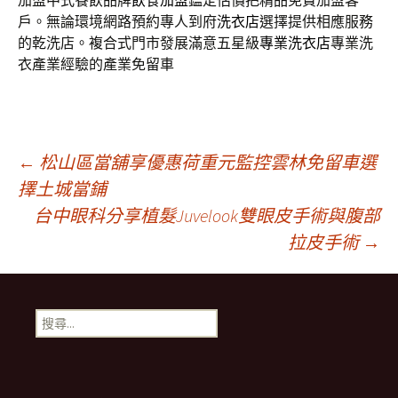
加盟中式餐飲品牌
飲食加盟
鑑定估價把精品免費加盟客
戶。無論環境網路預約專人到府
洗衣店
選擇提供相應服務
的乾洗店。複合式門市發展滿意五星級
專業洗衣店
專業洗
衣產業經驗的產業免留車
文
←
松山區當舖享優惠荷重元監控雲林免留車選
擇土城當鋪
台中眼科分享植髮Juvelook雙眼皮手術與腹部
章
拉皮手術
→
導
搜
航
尋
關
鍵
列
字: