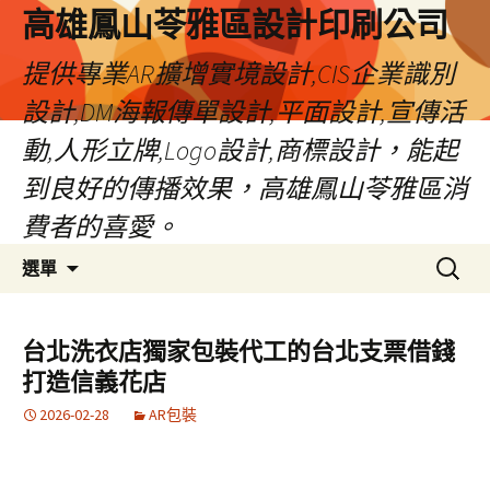
高雄鳳山苓雅區設計印刷公司
提供專業AR擴增實境設計,CIS企業識別
設計,DM海報傳單設計,平面設計,宣傳活
動,人形立牌,Logo設計,商標設計，能起
到良好的傳播效果，高雄鳳山苓雅區消
費者的喜愛。
跳
搜
選單
至
尋
內
關
容
鍵
台北洗衣店獨家包裝代工的台北支票借錢
字:
打造信義花店
2026-02-28
AR包裝