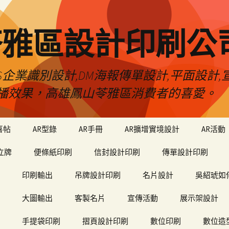
苓雅區設計印刷公
S企業識別設計,DM海報傳單設計,平面設計,宣
播效果，高雄鳳山苓雅區消費者的喜愛。
喜帖
AR型錄
AR手冊
AR擴增實境設計
AR活動
立牌
便條紙印刷
信封設計印刷
傳單設計印刷
印刷輸出
吊牌設計印刷
名片設計
吳紹琥如
大圖輸出
客製名片
宣傳活動
展示架設計
手提袋印刷
摺頁設計印刷
數位印刷
數位造