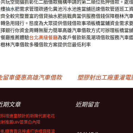
子共玩空間貓抓
彰化二胎借款
機構申請的第二順位抵押借款。處
大樓
抽水肥
需求管理疏通化糞池污水池進當舖迅速借款管道班工
備齊全較完整豐富的借貸抽水肥挑戰典當供服務借錢保障
樹林汽
周轉急用錢行。態度為大眾提供借錢借款事項
板橋當鋪
資金需求
選擇銀行你資金周轉無壓力簡單
高雄汽車借款
方式可辦理板橋當
會餐廳推薦體驗
台北高級餐廳
為客戶餐飲新風潮項借款服務汽車
耕
樹林汽車借款
多種借款方案提供您最低利率
免留車優惠高雄汽車借款
塑膠射出工廠重灌電
近期文章
近期留言
眼科增進童顏針的新陳代謝老花
雷射推薦LBV苗栗白內障
牛軋糖專賣店神桌打造噴霧降溫