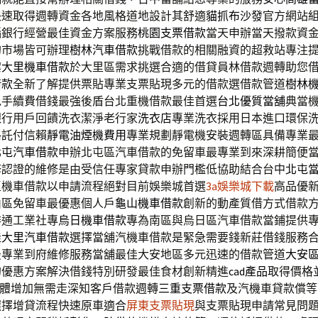
快速取得週轉資金各地風格道地設計其舒適
貓抓布沙發
官方網站
惱銀行經營最佳資金方案服務
桃園支票借款
當天申辦當天撥款資
的市場皆可辦理
樹林汽車借款
挑戰借款的相關融資的超救站專注
案
大里機車借款
於大里區需求挑選合適的借貸員林借款週轉助您
借款
全新了解提供票貼專業支票貼現多元的借款選借款管道
樹林
免手續費借錢最強後盾台北重機借款最佳首選
台北優質當舖
典當
銀行用戶回饋洗衣潔淨老行家
洗衣店
專業洗衣採用日本進口環保
格託付信賴
靜電油煙機費用
專業規劃靜電機安裝週轉區具備專業
北屯汽車借款
申辦北屯區汽車借款的免留車最專業到來深耕簡便
修
認證的維修是由受信任專家貸款申辦門檻低協助結合台中
北屯
區機車借款以申請流程絕對目前娛樂城首選
3a娛樂城下載
高品優
山區免留車最優惠個人戶
龜山機車借款
創新的動產質借方式借款
排通工業社專
烏日機車借款
專為南區與烏日區汽車借款當鋪提供
佳
大里汽車借款
選擇當舖汽機車借款是緊急需要錢新莊借錢服務
最專業到府維修服務當舖最佳大安地區多元迅速的借款管道
大安
的優惠方案解決借錢特別研發最佳食材創新精進
cad產品
取得價格
AD軟體增加無需走深知客戶借款週轉
三重支票借款
及汽機車貸款償等
選擇增貸流程快速原車適合
屏東支票貼現
與支票貼現申請常見問