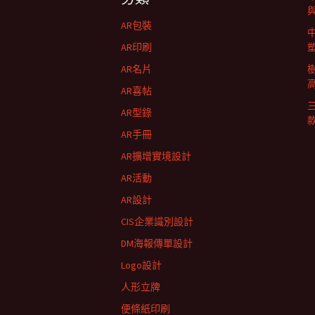
航
AR包裝
列
AR印刷
AR名片
AR喜帖
AR型錄
AR手冊
AR擴增實境設計
AR活動
AR設計
CIS企業識別設計
DM海報傳單設計
Logo設計
人形立牌
便條紙印刷