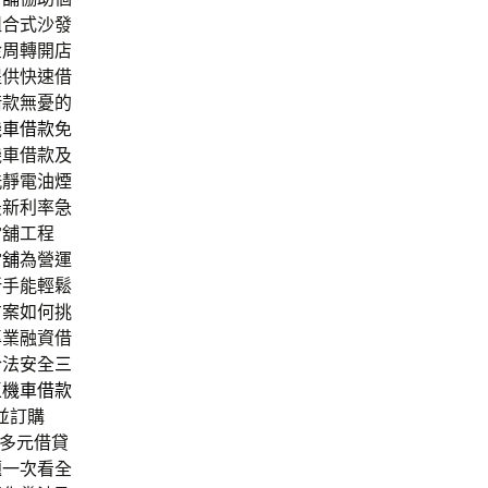
組合式沙發
金周轉開店
提供快速借
借款無憂的
機車借款
免
機車借款及
洗靜電油煙
最新利率急
當舖工程
當舖
為營運
新手能輕鬆
方案如何挑
專業融資借
合法安全
三
區機車借款
並訂購
多元借貸
題一次看全