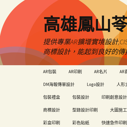
高雄鳳山
提供專業AR擴增實境設計,CI
商標設計，能起到良好的傳
跳
AR包裝
AR印刷
AR名片
AR
至
內
DM海報傳單設計
Logo設計
人形
容
包裝禮盒
包裝設計
印刷創意設計
商標設計
型錄設計印刷
大圖施工
彩盒印刷
彩色貼紙
快速急件印刷