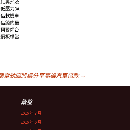
理化糞池及
資低壓力
3A
車借款
機車
要借錢的最
舖興醫師台
鑑價板橋當
腦電動麻將桌分享高雄汽車借款
→
彙整
2026 年 7 月
2026 年 6 月