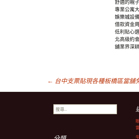
舒適的親
專業公寓
娛樂城
設
借款資金
低利貼心
北高級約
舖業界深
文
←
台中支票貼現各種板橋區當舖
章
搜
尋
導
關
鍵
字:
分類