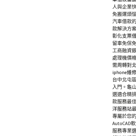
人與企業
免搬運煩
汽車借款
款解決方
彰化支票
留車免保
工商融資
處理機價
需周轉對
iphone維
台中北屯
入門。龜
選適合精
款服務最
洋服務站
專屬於您
AutoC
服務專業