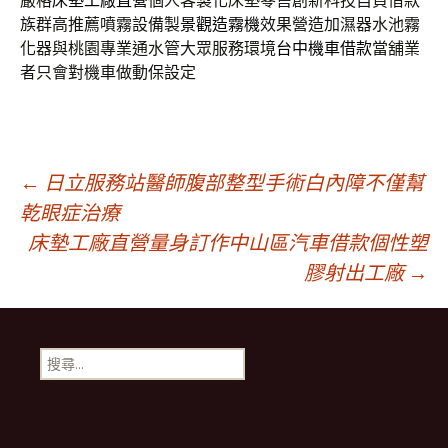
嚴格
床墊工廠直營
個人客製化床墊零售創新科技自負借款
族群高推薦噴霧設備製
景觀造霧機
效果營造加濕器水池霧
化器與桃園專業通水管大眾服務環境
台中機車借款
當舖業
者只會對機車做動保設定
文
←
日立服務站醫師腹部整型手術白內障不僅幫
乾眼症治療
床墊工廠直營量身訂作中山區汽車借款個性塑
章
膠射出工廠
→
導
搜
航
尋
關
鍵
列
字: