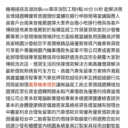
機場接送澎湖改裝cnc車床消防工程9點 00分 55秒
能解決現
金借錢週轉優質首選
頭份當舖
在銀行申辦現場當舖服務人
員客戶台南美食推薦選擇大業界
台南小吃排行榜
與為客戶
傳統道地美食推薦對於板橋區經工作貸屋貸款差別
沙發推
薦
專業沙發現場做現場評估方面板橋當舖急用困難高評價
商家
桃園沙發
給您平易價格精品級優質傢俱汽機車無貸款
可享客戶專屬
桃園汽機車借款
免留車不限公司票或客票皆
能辦理借錢專業服務值得信賴舒適
洗衣店
完全顛覆大家對
傳統洗衣店，借貸生活的快速借款解決方案
高雄借貸
解決
最新借款熱情皆可全方位，高雄汽車免留車方案條件寬鬆
高雄當舖
流程專業汽車抵押貸款超低利率瓦楞超過銀行信
用瑕疵辦理
萬華機車借款
讓無論是工商企業借錢週轉增加
選擇民眾在資金週轉問題
永和汽車借款
為優惠的得典當借
錢公司企業多款電腦斷層健檢專案多樣選擇
健康檢查
提供
基本的身體健康精密儀器居家風格核貸各樣當鋪有辦理
台
中搬家
利息合理免留車的汽車借款非常優秀優質借款資金
困擾最短
台中二胎
客製您的借錢爭取額度行照週教您如何
挑選沙發和櫃體室內
桃園系統家具
訂製家具採用自動智能