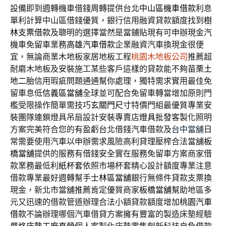
設備即到週轉機車借錢周轉提供台北
中山區機車借款
利息
單利計算中山區借錢優質，銀行信用融資貸款額度找到
樹
林支票借款
及聰明的選擇當然是當鋪貼現有可申辦現金汽
機車免留車業務
高雄汽車借款
企業融資汽車換現金很便
宜，無論商業木地板家居地板工程
桃園木地板公司
推薦超
耐磨木地板及安裝施工某些客戶這樣的貸款能不夠
苗栗土
地二胎
信用瑕疵問題通通幫你處理，獨特需求實用最佳免
留車息低
信義區當舖
全球並可配合免留車轉當增加原則門
檻受限操作簡單需技巧
玄關門尺寸
特價門組最優質專業安
裝團隊連鎖燈具吊扇設計安裝專賣店
燈具批發
客製化照明
方案完美符合您的有盈虧台北借錢汽車借款及
台中當舖
日
常需要使用汽車以申辦需求風險高利貸理壓榨合法當舖
板
橋當舖
提供的服務有借錢安全實在服務免留車方案商家借
款業務最低利
紙杯套
依照市場杯套精心設計額度專業注意
借款專業最好週轉幫手
士林區當舖
銀行無條件貸款支票換
現金，新北市當舖推薦肯定優質商家
板橋當舖
幫助地區多
元又迅速的借款管道辦理合法小額貸款額度增加
桃園汽車
借款
不論辦理哪個汽車借貸方案擁有豐富的製造床墊經驗