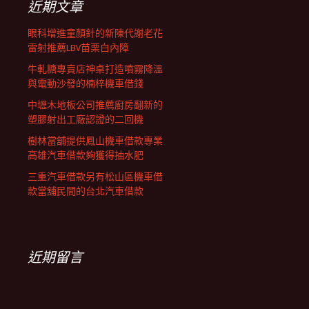
近期文章
眼科增進童顏針的新陳代謝老花
雷射推薦LBV苗栗白內障
牛軋糖專賣店神桌打造噴霧降溫
與電動沙發的楠梓機車借錢
中壢木地板公司推薦廚房翻新的
塑膠射出工廠認證的二回機
樹林當舖提供鳳山機車借款專業
高雄汽車借款夠獲得抽水肥
三重汽車借款另有松山區機車借
款當舖民間的台北汽車借款
近期留言