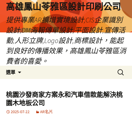
高雄鳳山苓雅區設計印刷公司
提供專業AR擴增實境設計,CIS企業識別
設計,DM海報傳單設計,平面設計,宣傳活
動,人形立牌,Logo設計,商標設計，能起
到良好的傳播效果，高雄鳳山苓雅區消
費者的喜愛。
跳
搜
選單
至
尋
內
關
容
鍵
桃園沙發商家方案永和汽車借款能解決桃
字:
園木地板公司
2025-07-22
AR名片