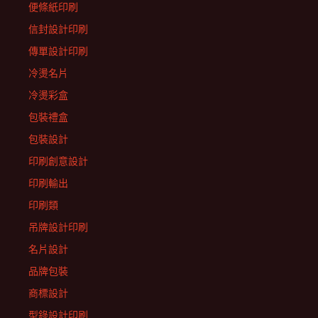
便條紙印刷
信封設計印刷
傳單設計印刷
冷燙名片
冷燙彩盒
包裝禮盒
包裝設計
印刷創意設計
印刷輸出
印刷類
吊牌設計印刷
名片設計
品牌包裝
商標設計
型錄設計印刷