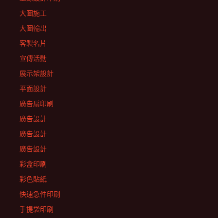
大圖施工
大圖輸出
客製名片
宣傳活動
展示架設計
平面設計
廣告扇印刷
廣告設計
廣告設計
廣告設計
彩盒印刷
彩色貼紙
快速急件印刷
手提袋印刷