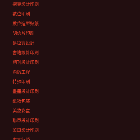
摺頁設計印刷
數位印刷
數位造型貼紙
明信片印刷
易拉寶設計
書籍設計印刷
期刊設計印刷
消防工程
特殊印刷
畫冊設計印刷
紙箱包裝
美妝彩盒
聯單設計印刷
菜單設計印刷
虛實行銷