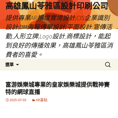
高雄鳳山苓雅區設計印刷公司
提供專業AR擴增實境設計,CIS企業識別
設計,DM海報傳單設計,平面設計,宣傳活
動,人形立牌,Logo設計,商標設計，能起
到良好的傳播效果，高雄鳳山苓雅區消
費者的喜愛。
跳
搜
選單
至
尋
內
關
容
鍵
富游娛樂城專業的皇家娛樂城提供戰神賽
字:
特的網球直播
2025-07-03
AR喜帖