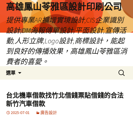
高雄鳳山苓雅區設計印刷公司
提供專業AR擴增實境設計,CIS企業識別
設計,DM海報傳單設計,平面設計,宣傳活
動,人形立牌,Logo設計,商標設計，能起
到良好的傳播效果，高雄鳳山苓雅區消
費者的喜愛。
跳
搜
選單
至
尋
內
關
容
鍵
台北機車借款找竹北借錢票貼借錢的合法
字:
新竹汽車借款
2025-07-01
廣告設計