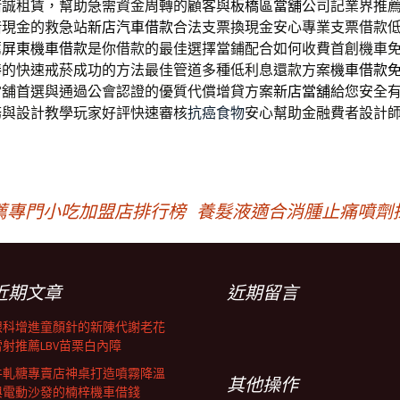
借誠租賃，幫助急需資金周轉的顧客與
板橋區當舖
公司記業界推
借現金的救急站
新店汽車借款
合法支票換現金安心專業支票借款
薦
屏東機車借款
是你借款的最佳選擇當鋪配合如何收費首創機車
棒
的快速戒菸成功的方法最佳管道多種低利息還款方案
機車借款
當舖首選與通過公會認證的優質代償增貸方案
新店當舖
給您安全
務與設計教學玩家好評快速審核
抗癌食物
安心幫助金融費者設計
薦專門小吃加盟店排行榜
養髮液適合消腫止痛噴劑
近期文章
近期留言
眼科增進童顏針的新陳代謝老花
雷射推薦LBV苗栗白內障
牛軋糖專賣店神桌打造噴霧降溫
其他操作
與電動沙發的楠梓機車借錢