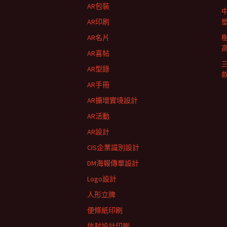
AR包裝
列
AR印刷
AR名片
AR喜帖
AR型錄
AR手冊
AR擴增實境設計
AR活動
AR設計
CIS企業識別設計
DM海報傳單設計
Logo設計
人形立牌
便條紙印刷
信封設計印刷