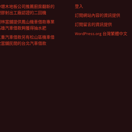
登入
中壢木地板公司推薦廚房翻新的
塑膠射出工廠認證的二回機
訂閱網站內容的資訊提供
樹林當舖提供鳳山機車借款專業
訂閱留言的資訊提供
高雄汽車借款夠獲得抽水肥
WordPress.org 台灣繁體中文
三重汽車借款另有松山區機車借
款當舖民間的台北汽車借款