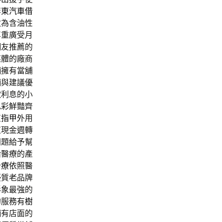
屏東汽車借
數為含油性
尊重廣受月
網友推薦的
媒體的廠商
舖
擁有當舖
舖與建議優
款利息的小
色彩鮮豔齊
灰指甲
外用
東現金週轉
問題給予幫
給醫療的產
治療
依照醫
優質老品牌
形象最強的
的服務有
樹
舖
有店面的