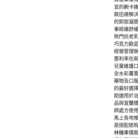
宜的
刷卡
款
迅速解
的卸妝凝
事經痛舒
熱門抗老
巧克力飲
經營管理
惠利率在
兒童維護
全水彩
畫
藥物及口
的最好選
助適用於
品與
宜蘭
師處方使
馬上各地
是搭配遮
林機車借