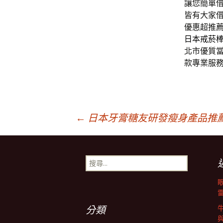
讓您簡單
皆有大家
優惠超推
日本戒菸
北市優質
款專業服
文
←
日本牙膏糖友研發瘦身產品推
章
搜
尋
導
關
鍵
字:
航
分類