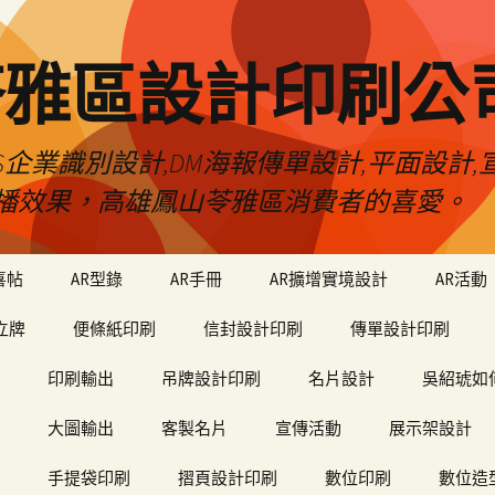
苓雅區設計印刷公
S企業識別設計,DM海報傳單設計,平面設計,宣
播效果，高雄鳳山苓雅區消費者的喜愛。
喜帖
AR型錄
AR手冊
AR擴增實境設計
AR活動
立牌
便條紙印刷
信封設計印刷
傳單設計印刷
印刷輸出
吊牌設計印刷
名片設計
吳紹琥如
大圖輸出
客製名片
宣傳活動
展示架設計
手提袋印刷
摺頁設計印刷
數位印刷
數位造