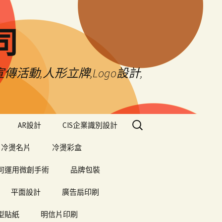
司
傳活動,人形立牌,Logo設計,
搜
AR設計
CIS企業識別設計
尋
關
冷燙名片
冷燙彩盒
鍵
字:
何運用微創手術
品牌包裝
平面設計
廣告扇印刷
型貼紙
明信片印刷