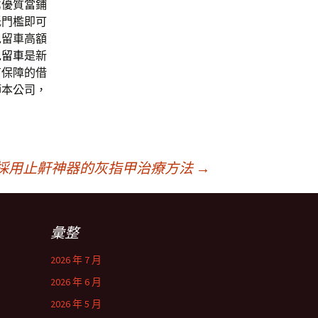
薦優質當鋪
低門檻即可
免留車高額
免留車
是新
有保障的借
師本公司，
採用止鼾神器的灰指甲治療方法
→
彙整
2026 年 7 月
2026 年 6 月
2026 年 5 月