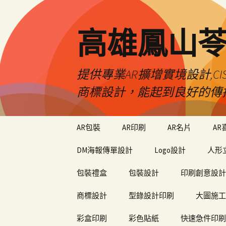
高雄鳳山
提供專業AR擴增實境設計,CI
商標設計，能起到良好的傳
跳
AR包裝
AR印刷
AR名片
AR
至
內
DM海報傳單設計
Logo設計
人形
容
包裝禮盒
包裝設計
印刷創意設計
商標設計
型錄設計印刷
大圖施工
彩盒印刷
彩色貼紙
快速急件印刷