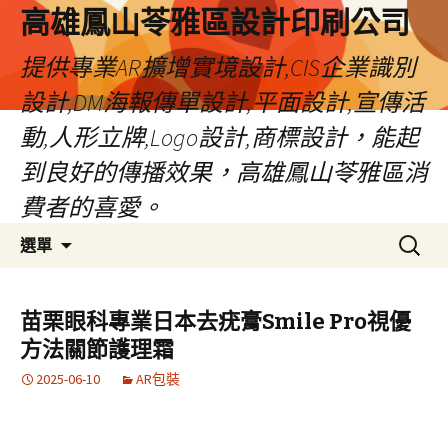
高雄鳳山苓雅區設計印刷公司
提供專業AR擴增實境設計,CIS企業識別
設計,DM海報傳單設計,平面設計,宣傳活
動,人形立牌,Logo設計,商標設計，能起
到良好的傳播效果，高雄鳳山苓雅區消
費者的喜愛。
跳
搜
選單
至
尋
內
關
容
鍵
苗栗眼科專業日本去疣膏Smile Pro視優
字:
方法關節護理霜
2025-06-10
AR包裝