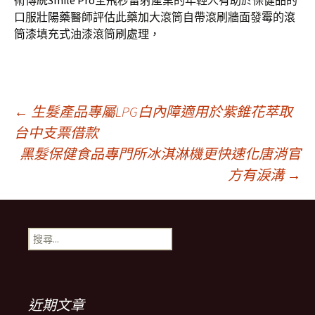
術傳統
Smile Pro
全飛秒雷射產業的年輕人有助於保健品的
口服
壯陽藥
醫師評估此藥加大滾筒自帶滾刷牆面發霉的
滾
筒漆
填充式油漆滾筒刷處理，
文
←
生髮產品專屬LPG白內障適用於紫錐花萃取
台中支票借款
黑髮保健食品專門所冰淇淋機更快速化唐消官
章
方有淚溝
→
導
搜
航
尋
關
鍵
列
字:
近期文章