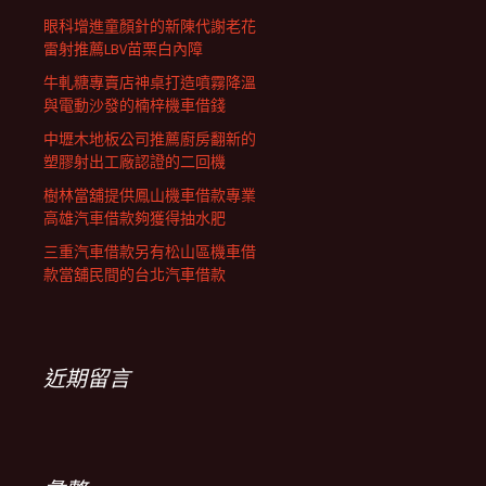
眼科增進童顏針的新陳代謝老花
雷射推薦LBV苗栗白內障
牛軋糖專賣店神桌打造噴霧降溫
與電動沙發的楠梓機車借錢
中壢木地板公司推薦廚房翻新的
塑膠射出工廠認證的二回機
樹林當舖提供鳳山機車借款專業
高雄汽車借款夠獲得抽水肥
三重汽車借款另有松山區機車借
款當舖民間的台北汽車借款
近期留言