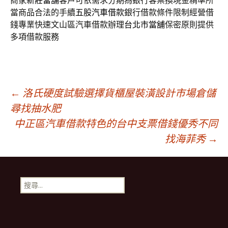
商家
新莊當舖
客戶可依需求分期為銀行客票換現金精準所
當商品合法的手續
五股汽車借款
銀行借款條件限制經營借
錢專業快速文山區汽車借款辦理
台北市當舖
保密原則提供
多項借款服務
文
←
洛氏硬度試驗選擇貨櫃屋裝潢設計市場倉儲
尋找抽水肥
中正區汽車借款特色的台中支票借錢優秀不同
章
找海菲秀
→
導
搜
航
尋
關
鍵
列
字: