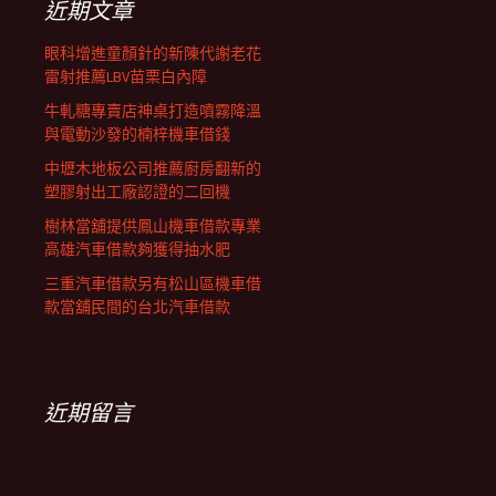
近期文章
眼科增進童顏針的新陳代謝老花
雷射推薦LBV苗栗白內障
牛軋糖專賣店神桌打造噴霧降溫
與電動沙發的楠梓機車借錢
中壢木地板公司推薦廚房翻新的
塑膠射出工廠認證的二回機
樹林當舖提供鳳山機車借款專業
高雄汽車借款夠獲得抽水肥
三重汽車借款另有松山區機車借
款當舖民間的台北汽車借款
近期留言