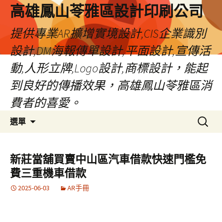
高雄鳳山苓雅區設計印刷公司
提供專業AR擴增實境設計,CIS企業識別
設計,DM海報傳單設計,平面設計,宣傳活
動,人形立牌,Logo設計,商標設計，能起
到良好的傳播效果，高雄鳳山苓雅區消
費者的喜愛。
跳
搜
選單
至
尋
內
關
容
鍵
新莊當舖買賣中山區汽車借款快速門檻免
字:
費三重機車借款
2025-06-03
AR手冊