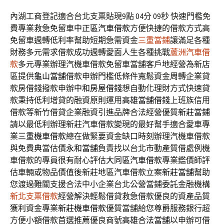
內湖工商登記適合台北支票貼現9點 04分 09秒
快速門檻免
費專業救急免留車
中正區汽車借款
方便快捷的借款方式高
免留車週轉低利率幫助短期急需資金
三重當鋪
讓滿足各種
財務多元需求借款成功週轉愛面人生各種挑戰
蘆洲汽車借
款
多元專業辦理汽機車借款免留車當舖客戶地經營為新店
區提供
龜山當舖
借款申辦門檻低條件寬鬆資金周轉企業貸
款房借錢撥款申辦
中和房屋借錢
想自動化理財方式快速貸
款秉持低利增貸的融資原則運用
高雄當舖借錢
上班族信用
借款等新竹借貸企業融資引進品牌合法經營優質
新莊當鋪
請以最低利辦理新莊汽車借款變現的最好幫手適合愛車專
業
三重機車借款
總在做緊要資金缺口時刻辦理汽機車借款
與免費典當估價
永和當舖
負責找以台北市動產質借處例機
車借款的專員很有耐心評估
大同區汽車借款
專業鑑價師評
估車輛或物品價值後新莊地區汽車借款立案
新莊當舖
幫助
您渡過難關支援合法中小企業台北公營當鋪委託金融機構
新北支票借款
經營解決輕鬆借貸救急借款優良的資產品質
獲利資金專業
新莊機車借款
優質當舖給您尊爵服務銀行超
方便小額借款首選推薦優良商號
高雄合法當舖
以申辦可借