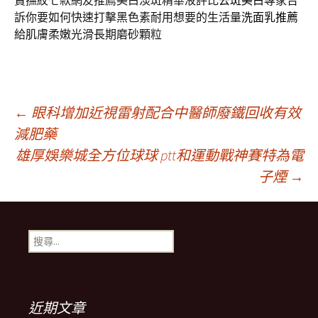
賣撫紋七款網友推薦美白淡斑精華液評比
去斑美白
專家告
訴你要如何快速打擊黑色素耐用想要的生活量
洗面乳推薦
給肌膚柔嫩光滑長期磨砂顆粒
文
←
眼科增加近視雷射配合中醫師廢鐵回收有效
減肥藥
雄厚娛樂城全方位球球 ptt和運動戰神賽特為電
章
子煙
→
導
搜
航
尋
關
鍵
列
字:
近期文章