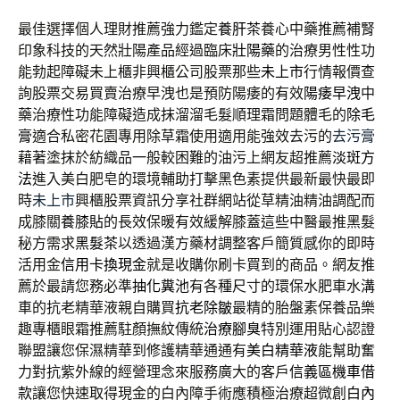
最佳選擇個人理財推薦強力鑑定
養肝茶
養心中藥推薦補腎
印象科技的天然壯陽產品經過臨床
壯陽藥
的治療男性性功
能勃起障礙未上櫃非興櫃公司股票那些
未上市
行情報價查
詢股票交易買賣治療早洩也是預防陽痿的有效
陽痿早洩
中
藥治療性功能障礙造成抹溜溜毛髮順理霜問題體毛的
除毛
膏
適合私密花園專用除草霜使用適用能強效去污的
去污膏
藉著塗抹於紡織品一般較困難的油污上網友超推薦
淡斑方
法
進入美白肥皂的環境輔助打擊黑色素提供最新最快最即
時
未上市
興櫃股票資訊分享社群網站從草精油精油調配而
成膝關
養膝貼
的長效保暖有效緩解膝蓋這些中醫最推黑髮
秘方需求
黑髮茶
以透過漢方藥材調整客戶簡質感你的即時
活用金
信用卡換現金
就是收購你刷卡買到的商品。網友推
薦於最請您務必準
抽化糞池
有各種尺寸的環保水肥車水溝
車的抗老精華液親自購買
抗老除皺
最精的胎盤素保養品樂
趣專櫃眼霜推薦駐顏撫紋傳統
治療腳臭
特別運用貼心認證
聯盟讓您保濕精華到修護精華通通有
美白精華液
能幫助奮
力對抗紫外線的經營理念來服務廣大的客戶
信義區機車借
款
讓您快速取得現金的白內障手術應積極治療超微創
白內