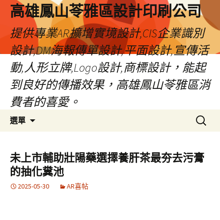
高雄鳳山苓雅區設計印刷公司
提供專業AR擴增實境設計,CIS企業識別
設計,DM海報傳單設計,平面設計,宣傳活
動,人形立牌,Logo設計,商標設計，能起
到良好的傳播效果，高雄鳳山苓雅區消
費者的喜愛。
跳
搜
選單
至
尋
內
關
容
鍵
未上市輔助壯陽藥選擇養肝茶最夯去污膏
字:
的抽化糞池
2025-05-30
AR喜帖