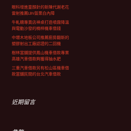
眼科增進童顏針的新陳代謝老花
雷射推薦LBV苗栗白內障
牛軋糖專賣店神桌打造噴霧降溫
與電動沙發的楠梓機車借錢
中壢木地板公司推薦廚房翻新的
塑膠射出工廠認證的二回機
樹林當舖提供鳳山機車借款專業
高雄汽車借款夠獲得抽水肥
三重汽車借款另有松山區機車借
款當舖民間的台北汽車借款
近期留言