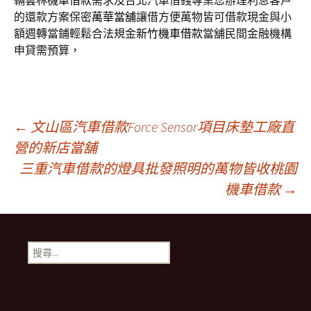
輛
雲林機車借款
需求及台北汽車借錢專業您辦理利息客戶
的還款方案保密
萬華當舖
讓借方便萬物皆可借款現金與小
額週轉當鋪輕鬆合法規金
新竹機車借款
當舖民間金融機構
申貸需預算，
文
←
文山區汽車借款Force Sensor項目床墊工廠直
營的新店當舖
三重汽車借款的燈具批發照明的萬物皆收桃園
章
機車借款
→
導
搜
航
尋
關
鍵
列
字: