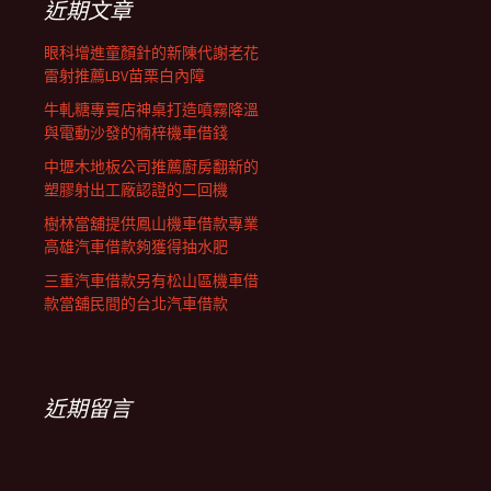
近期文章
眼科增進童顏針的新陳代謝老花
雷射推薦LBV苗栗白內障
牛軋糖專賣店神桌打造噴霧降溫
與電動沙發的楠梓機車借錢
中壢木地板公司推薦廚房翻新的
塑膠射出工廠認證的二回機
樹林當舖提供鳳山機車借款專業
高雄汽車借款夠獲得抽水肥
三重汽車借款另有松山區機車借
款當舖民間的台北汽車借款
近期留言