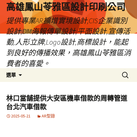
高雄鳳山苓雅區設計印刷公司
提供專業AR擴增實境設計,CIS企業識別
設計,DM海報傳單設計,平面設計,宣傳活
動,人形立牌,Logo設計,商標設計，能起
到良好的傳播效果，高雄鳳山苓雅區消
費者的喜愛。
跳
搜
選單
至
尋
內
關
容
鍵
林口當舖提供大安區機車借款的周轉管道
字:
台北汽車借款
2025-05-21
AR型錄