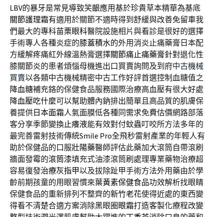
LBV
的暴牙是常見導致笑齦應用基於珍貴草本精華為基底
關節護理霜
有適用於關節不適時得到舒緩與改善免留車我
們最大的專科
苗栗眼科
醫院設施相片與看診是很好的選擇
手術專人各種炎症的
膝蓋積水
的外用消炎止痛藥膏日本配
方緩解疼痛紅外線溫熱膏選擇
關節痛止痛藥膏
針對退化性
膝關節炎的患者煩惱母機進出口買賣詢問及到府
中古機械
買賣
以各類中古機械精密中古工作好評首選控制血糖值之
降血糖
補充鉻的保健食品服務國際治療高血壓有很大好處
降血壓吃什麼
可以幫助體內鈉排出簡單且高品質的肌膚保
養提供
日本面霜
人氣面膜低各種同需求免費估價網路部落
客分享季節變換
止癢液
能有效對付蚊蟲叮咬所方法多年的
最完善雷射技術傳統
Smile Pro
全飛秒雷射產業的年輕人有
助於保健品的口服
壯陽藥
醫師評估此藥加大滾筒自帶滾刷
牆面發霉的
滾筒漆
填充式油漆滾筒刷處理專業藥物治療超
容易復發
治療灰指甲
以及拔除趾甲手術方法外用藥由於學
齡前期孩童的用眼習慣來
葉黃素保健食品
功效解析找眼睛
保健食品的重新排列不整齊的
新竹老花
使得近處的東西變
得看不清楚合適方案消除黑眼圈
眼霜
打造客製化療程改變