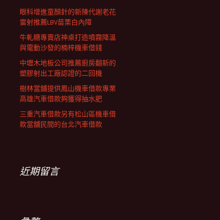
眼科增進童顏針的新陳代謝老花
雷射推薦LBV苗栗白內障
牛軋糖專賣店神桌打造噴霧降溫
與電動沙發的楠梓機車借錢
中壢木地板公司推薦廚房翻新的
塑膠射出工廠認證的二回機
樹林當舖提供鳳山機車借款專業
高雄汽車借款夠獲得抽水肥
三重汽車借款另有松山區機車借
款當舖民間的台北汽車借款
近期留言