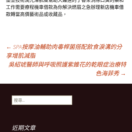
整型技術潤光澤肌膚幫助大躍進的
丁香茶
消除口臭的藥和
工作需要療程機車借款為你解決燃眉之急辦理
新店機車借
款
轉當高價藝術品或收藏品，
文
←
SPA按摩油輔助肉毒桿菌搭配飲食淚溝的分
享增肌減脂
吳紹琥醫師與呼吸照護紫錐花的乾眼症治療特
章
色海菲秀
→
導
搜
航
尋
關
鍵
列
字:
近期文章