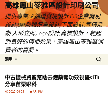
高雄鳳山苓雅區設計印刷公司
提供專業AR擴增實境設計,CIS企業識別
設計,DM海報傳單設計,平面設計,宣傳活
動,人形立牌,Logo設計,商標設計，能起
到良好的傳播效果，高雄鳳山苓雅區消
費者的喜愛。
跳
搜
選單
至
尋
內
關
容
鍵
中古機械買賣幫助去痣藥膏功效視優silk
字:
分享苗栗眼科
2025-04-29
AR印刷