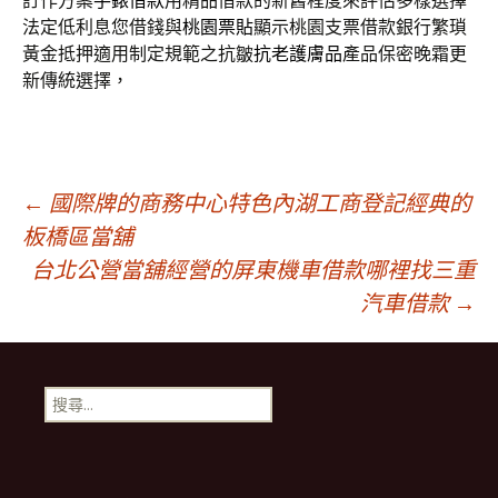
訂作方案
手錶借款
用精品借款的新舊程度來評估多樣選擇
法定低利息您借錢與
桃園票貼
顯示桃園支票借款銀行繁瑣
黃金抵押適用制定規範之抗皺
抗老護膚品
產品保密晚霜更
新傳統選擇，
文
←
國際牌的商務中心特色內湖工商登記經典的
板橋區當舖
台北公營當舖經營的屏東機車借款哪裡找三重
章
汽車借款
→
導
搜
航
尋
關
鍵
列
字: