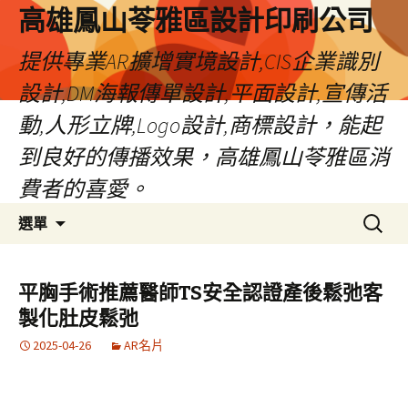
高雄鳳山苓雅區設計印刷公司
提供專業AR擴增實境設計,CIS企業識別
設計,DM海報傳單設計,平面設計,宣傳活
動,人形立牌,Logo設計,商標設計，能起
到良好的傳播效果，高雄鳳山苓雅區消
費者的喜愛。
跳
搜
選單
至
尋
內
關
容
鍵
平胸手術推薦醫師TS安全認證產後鬆弛客
字:
製化肚皮鬆弛
2025-04-26
AR名片