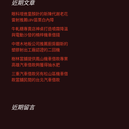
近期文章
眼科增進童顏針的新陳代謝老花
雷射推薦LBV苗栗白內障
牛軋糖專賣店神桌打造噴霧降溫
與電動沙發的楠梓機車借錢
中壢木地板公司推薦廚房翻新的
塑膠射出工廠認證的二回機
樹林當舖提供鳳山機車借款專業
高雄汽車借款夠獲得抽水肥
三重汽車借款另有松山區機車借
款當舖民間的台北汽車借款
近期留言