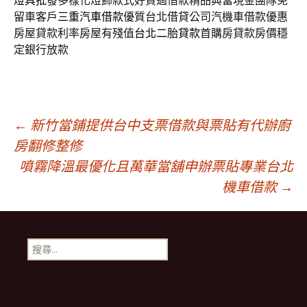
燈具批發
多樣化燈飾款式好貸過借款精品典當現金團隊免
留車客戶
三重汽車借款
優質台北借貸公司汽機車借款優惠
房屋貸款利率房屋有殘值
台北二胎貸款
首購房貸款房價穩
定銀行放款
文
←
新竹當鋪提供台中支票借款與票貼有代辦廚
房翻修整修
噴霧降溫最優化且萬華當舖申辦票貼專業台北
章
機車借款
→
導
搜
航
尋
關
鍵
列
字: