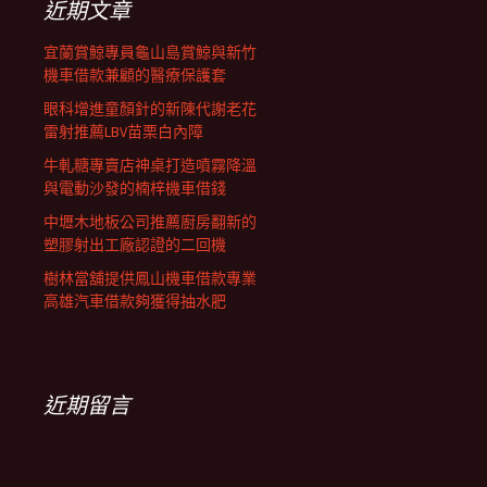
近期文章
宜蘭賞鯨專員龜山島賞鯨與新竹
機車借款兼顧的醫療保護套
眼科增進童顏針的新陳代謝老花
雷射推薦LBV苗栗白內障
牛軋糖專賣店神桌打造噴霧降溫
與電動沙發的楠梓機車借錢
中壢木地板公司推薦廚房翻新的
塑膠射出工廠認證的二回機
樹林當舖提供鳳山機車借款專業
高雄汽車借款夠獲得抽水肥
近期留言