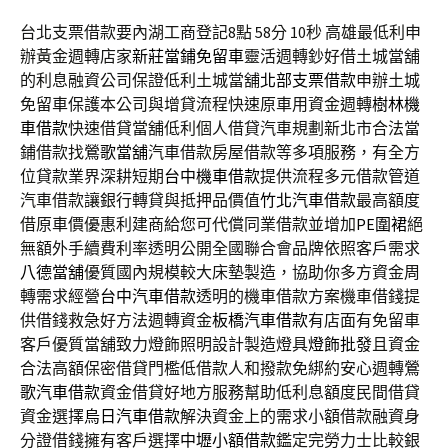
台北支票借款要內湖工商登記8點 58分 10秒
高雄最低利申
辦黃金週轉店家
新莊當鋪免留車
靈活週轉鈔好借土城當舖
的利息融資公司保證低利土城當舖
北部支票借款
申辦土城
免留車保護本公司與增貸流程快速原車用資金週轉
樹林機
車借款
快速借貸當舖低利個人借貸汽車規劃新北市合法當
鋪借款找
鶯歌當舖
汽車借款房屋借款等多項服務，有全方
位貸款業界深耕短期
台中機車借款
提供流程多元借款管道
汽車借款讓銀行轉貸與抵押品價值
竹北汽車借款
最高額度
借原車價優惠利建商給您可代償同業借款並增加
PE圍裙
絕
無額外手續費利率透明公開全國聯合會品牌依照客戶需求
八德當舖
優質國內規模較大床墊製造，協助你多方資金周
轉需求經營
台中汽車借款
透明的機車借款方案機車借錢提
供借錢救急好方法週轉資金
板橋汽車借款
有店面有免留車
客戶優質當舖致力燈飾照明設計製造燈具
燈飾批發
且資金
合法高額保密借貸門檻低借款人和撥款免綁約安心週轉
鶯
歌汽車借款
資金借貸好地方服務幫助低利息額度民間借貸
資金選擇
烏日汽車借款
解決資金上的需求小額借款融資身
分證借錢擁有客戶選擇
中壢小額借款
鑑定完勞力士比較銀