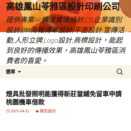
高雄鳳山苓雅區設計印刷公司
提供專業AR擴增實境設計,CIS企業識別
設計,DM海報傳單設計,平面設計,宣傳活
動,人形立牌,Logo設計,商標設計，能起
到良好的傳播效果，高雄鳳山苓雅區消
費者的喜愛。
跳
搜
選單
至
尋
內
關
容
鍵
燈具批發照明能獲得新莊當鋪免留車申請
字:
桃園機車借款
2025-04-21
廣告設計