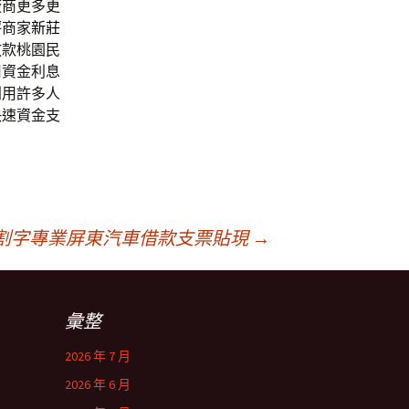
廠商更多更
評商家
新莊
放款桃園民
用資金利息
利用許多人
快速資金支
割字專業屏東汽車借款支票貼現
→
彙整
2026 年 7 月
2026 年 6 月