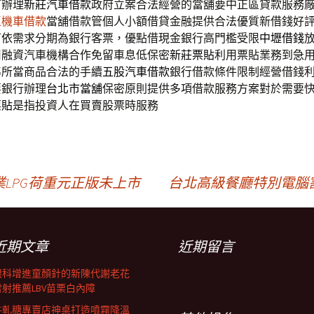
可辦理
新莊汽車借款
政府立案合法經營的當舖要中正區貸款服務
區機車借款
當舖借款管個人小額借貸金融提供合法優質新借錢好
可依需求分期為銀行客票，優點借現金銀行高門檻受限
中壢借錢
用融資汽車機構合作免留車息低保密
新莊票貼
利用票貼業務到急
準所當商品合法的手續
五股汽車借款
銀行借款條件限制經營借錢
要銀行辦理
台北市當舖
保密原則提供多項借款服務方案對於需要
票貼
是指投資人在買賣股票時服務
LPG荷重元正版未上市
台北高級餐廳特別電腦
近期文章
近期留言
眼科增進童顏針的新陳代謝老花
雷射推薦LBV苗栗白內障
牛軋糖專賣店神桌打造噴霧降溫