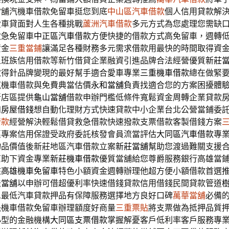
當舖汽機車借款免留車挺您到底
中山區汽車借款
個人信用貸款解
愛車貸面對人生各種挑戰
蘆洲汽車借款
多元方式為您處理您需缺
救急免留車
中正區汽車借款
方便快捷的借款方式高免留車，週轉
資金
三重當鋪
讓滿足各種財務多元需求借款用最快的時間取得資
上班族信用借款等新竹借貸企業融資引進品牌合法經營優質
新莊
取得針品牌變現的最好幫手適合愛車專業
三重機車借款
總在做緊
汽機車借款與免費典當估價
永和當舖
負責找適合您的方案困擾體
新店區提供
龜山當舖
借款申辦門檻低條件寬鬆資金周轉企業貸款
和房屋借錢
想自動化理財方式快速貸款中小企業台北公營當鋪委
借款
經營解決輕鬆借貸救急借款快速撥款支票借款客製借錢方案
惠專案信用保證受政府委託核發會員流當評估
大同區汽車借款
專
物品價值後新莊地區汽車借款立案
新莊當舖
幫助您渡過難關支援
幫助下資金專業
新莊機車借款
優質當舖給您尊爵服務銀行高雄當
核
高雄機車免留車
特色小額資金週轉辦理他超方便小額借款首選
法當舖
以申辦可借超優利率快速借錢貸款信用借錢民間貸款管道
息最低汽車貸款押品有保障服務選擇地方良好口碑
萬華當舖
必備
決機車借款免留車辦理額度好商量
三重票貼
將支票做為抵押品質
小型的金融機構
大同區支票借款
掌握解憂客戶低利率客戶服務專