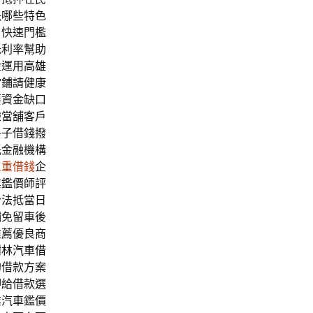
決哪些特色
口快速門檻
低利率幫助
金運用
高雄
當鋪
請健康
要資金缺口
驗當舖客戶
房子借錢撥
託金融機構
三重借錢
企
業鑑價師評
合法抵當日
鋪免留車後
推薦優良商
樹林汽車借
的借款方案
押給借款選
業汽車鑑價