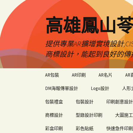
高雄鳳山
提供專業AR擴增實境設計,CI
商標設計，能起到良好的傳
跳
AR包裝
AR印刷
AR名片
AR
至
內
DM海報傳單設計
Logo設計
人形
容
包裝禮盒
包裝設計
印刷創意設計
商標設計
型錄設計印刷
大圖施工
彩盒印刷
彩色貼紙
快速急件印刷