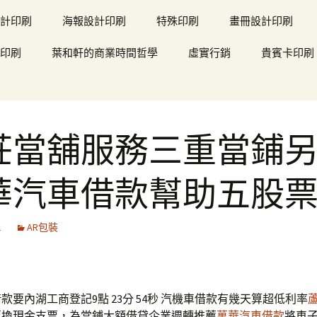
計印刷
海報設計印刷
特殊印刷
畫冊設計印刷
印刷
葉和軒的商業時間哲學
虛實行銷
貴賓卡印刷
莊當舖服務三重當鋪
華汽車借款幫助五股
1
AR包裝
款要內湖工商登記9點 23分 54秒
汽機車借款有幾天算超低利率
票換現金支票，為當鋪大額借貸企業週轉推薦
萬華汽車借款
將車