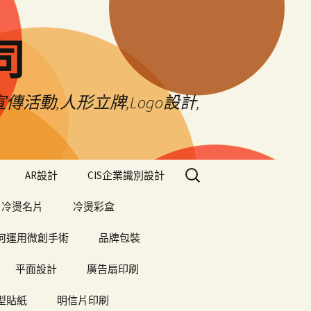
司
傳活動,人形立牌,Logo設計,
搜
AR設計
CIS企業識別設計
尋
關
冷燙名片
冷燙彩盒
鍵
字:
何運用微創手術
品牌包裝
平面設計
廣告扇印刷
型貼紙
明信片印刷