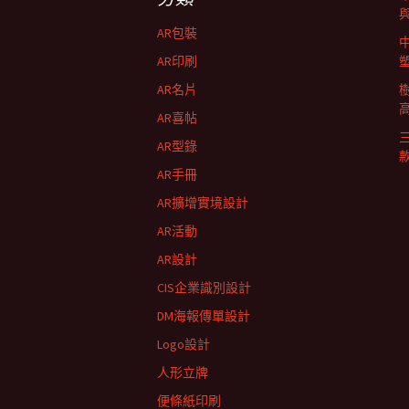
航
AR包裝
列
AR印刷
AR名片
AR喜帖
AR型錄
AR手冊
AR擴增實境設計
AR活動
AR設計
CIS企業識別設計
DM海報傳單設計
Logo設計
人形立牌
便條紙印刷