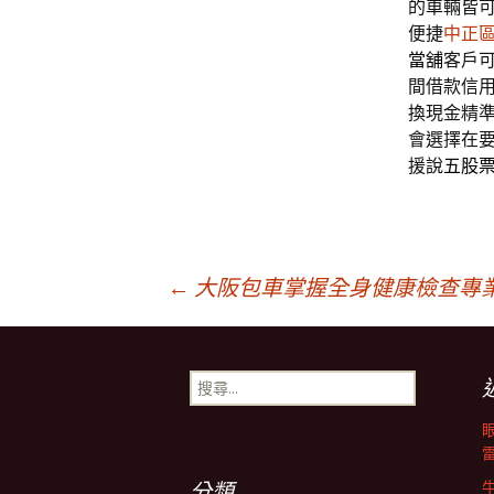
的車輛皆
便捷
中正
當舖
客戶
間借款信
換現金精
會選擇在
援說
五股
文
←
大阪包車掌握全身健康檢查專業
章
搜
尋
導
關
鍵
字:
分類