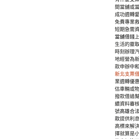
間當舖或
成功週轉
免費專業
短期急需
當舖借錢
生活的靈
時刻辦理
地經營為
款申辦
中
新北支票
業週轉優
估車輛或
撥款借過
續資料審
號
高雄合
款
提供利
高標來解
擇就算是