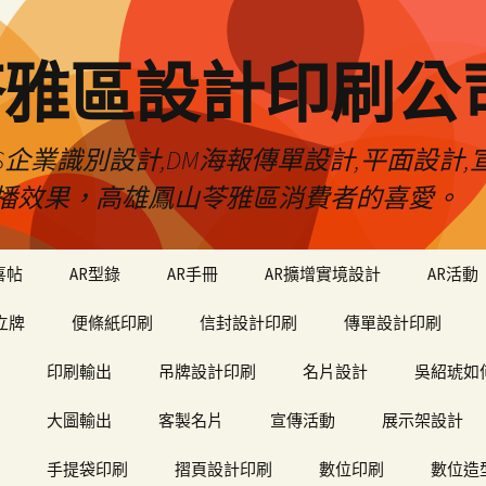
苓雅區設計印刷公
S企業識別設計,DM海報傳單設計,平面設計,宣
播效果，高雄鳳山苓雅區消費者的喜愛。
喜帖
AR型錄
AR手冊
AR擴增實境設計
AR活動
立牌
便條紙印刷
信封設計印刷
傳單設計印刷
印刷輸出
吊牌設計印刷
名片設計
吳紹琥如
大圖輸出
客製名片
宣傳活動
展示架設計
手提袋印刷
摺頁設計印刷
數位印刷
數位造