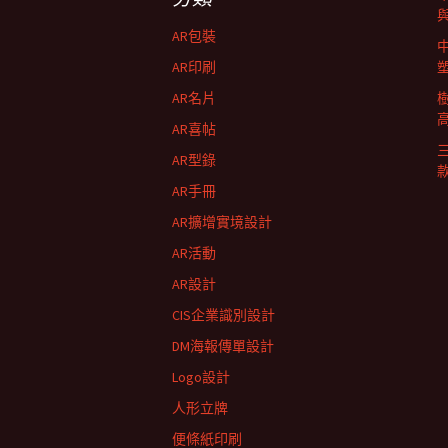
航
AR包裝
列
AR印刷
AR名片
AR喜帖
AR型錄
AR手冊
AR擴增實境設計
AR活動
AR設計
CIS企業識別設計
DM海報傳單設計
Logo設計
人形立牌
便條紙印刷