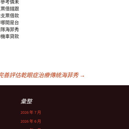
時參考價
未
支票借錢跟
給支票借款
辨哪間是台
團隊
海菲秀
的機車貸款
完善評估乾眼症治療傳統海菲秀
→
彙整
2026 年 7 月
2026 年 6 月