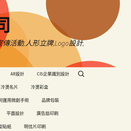
司
傳活動,人形立牌,Logo設計,
搜
AR設計
CIS企業識別設計
尋
關
冷燙名片
冷燙彩盒
鍵
字:
何運用微創手術
品牌包裝
平面設計
廣告扇印刷
型貼紙
明信片印刷