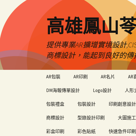
高雄鳳山
提供專業AR擴增實境設計,CI
商標設計，能起到良好的傳
跳
AR包裝
AR印刷
AR名片
AR
至
內
DM海報傳單設計
Logo設計
人形
容
包裝禮盒
包裝設計
印刷創意設計
商標設計
型錄設計印刷
大圖施工
彩盒印刷
彩色貼紙
快速急件印刷