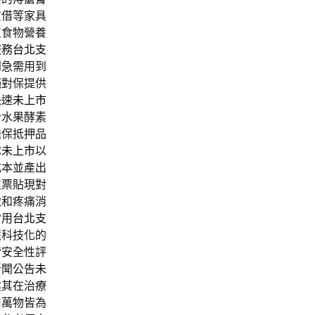
質借等家具
值食物營養
服務
台北支
到急需用到
絕對保提供
快速
未上市
合水果酵素
擔保抵押品
隊
未上市
以
成本並產出
支票貼現對
激和疼痛消
常用
台北支
慧科技化的
皆安全性評
新聞公告
未
述其在治療
用萬物皆為