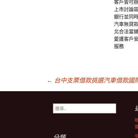
客戶皆可
上市
討論
銀行並同
汽車無貸
北合法當
愛護客戶
服務
文
←
台中支票借款挑選汽車借款國際
章
搜
尋
導
關
鍵
字:
分類