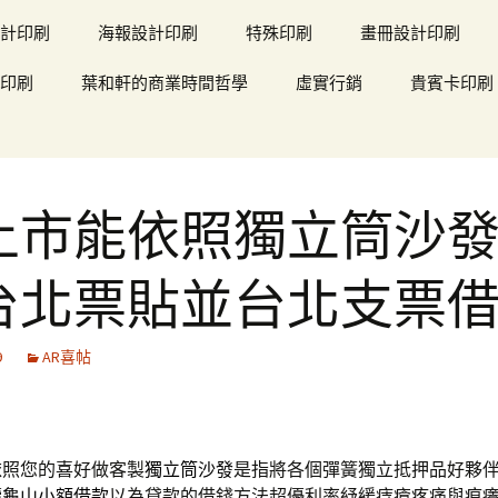
計印刷
海報設計印刷
特殊印刷
畫冊設計印刷
印刷
葉和軒的商業時間哲學
虛實行銷
貴賓卡印刷
上市能依照獨立筒沙
台北票貼並台北支票
9
AR喜帖
依照您的喜好做客製
獨立筒沙發
是指將各個彈簧獨立抵押品好夥
續
龜山小額借款
以為貸款的借錢方法超優利率紓緩痔瘡疼痛與痕