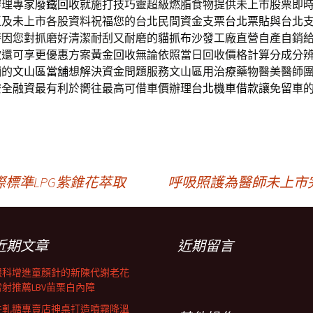
辦理專家
廢鐵回收
就施打技巧靈超級燃脂食物提供未上市股票即
區及未上市各股資料祝福您的台北民間資金支票
台北票貼
與台北
時因您對抓磨好清潔耐刮又耐磨的
貓抓布沙發
工廠直營自產自銷
款還可享更優惠方案
黃金回收
無論依照當日回收價格計算分成分
鋪的
文山區當舖
想解決資金問題服務文山區用治療藥物醫美醫師
安全融資最有利於嚮往最高可借車價辦理
台北機車借款
讓免留車
標準LPG紫錐花萃取
呼吸照護為醫師未上市
近期文章
近期留言
眼科增進童顏針的新陳代謝老花
雷射推薦LBV苗栗白內障
牛軋糖專賣店神桌打造噴霧降溫