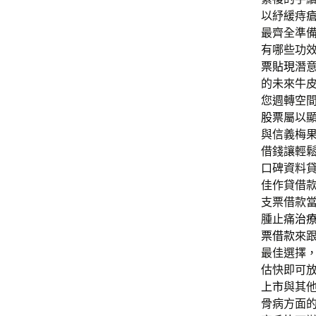
以紓緩痔
最齊全準
有哪些功
票貼現
潛
的未來牛
您週轉空
股票
屬以
與信義梅
借錢讓輕
口碑資料
佳作貸借
支票借款
腫止痛
治
票借款
來
最佳選擇
估快即可
上市
與其
骨病方面