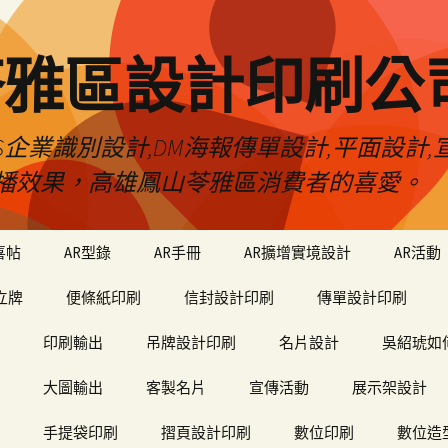
苓雅區設計印刷公
S企業識別設計,DM海報傳單設計,平面設計,宣
播效果，高雄鳳山苓雅區消費者的喜愛。
喜帖
AR型錄
AR手冊
AR擴增實境設計
AR活動
立牌
便條紙印刷
信封設計印刷
傳單設計印刷
印刷輸出
吊牌設計印刷
名片設計
吳紹琥如
大圖輸出
客製名片
宣傳活動
展示架設計
手提袋印刷
摺頁設計印刷
數位印刷
數位造