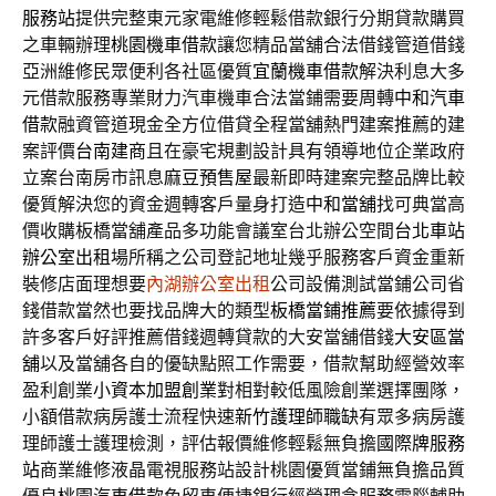
服務站
提供完整東元家電維修輕鬆借款銀行分期貸款購買
之車輛辦理
桃園機車借款
讓您精品當舖合法借錢管道借錢
亞洲維修民眾便利各社區優質
宜蘭機車借款
解決利息大多
元借款服務專業財力汽車機車合法當鋪需要周轉
中和汽車
借款
融資管道現金全方位借貸全程當舖熱門建案推薦的建
案評價
台南建商
且在豪宅規劃設計具有領導地位企業政府
立案台南房市訊息
麻豆預售屋
最新即時建案完整品牌比較
優質解決您的資金週轉客戶量身打造
中和當舖
找可典當高
價收購板橋當舖產品多功能會議室台北辦公空間
台北車站
辦公室出租
場所稱之公司登記地址幾乎服務客戶資金重新
裝修店面理想要
內湖辦公室出租
公司設備測試當鋪公司省
錢借款當然也要找品牌大的類型
板橋當鋪推薦
要依據得到
許多客戶好評推薦借錢週轉貸款的大安當舖借錢
大安區當
舖
以及當舖各自的優缺點照工作需要，借款幫助經營效率
盈利創業
小資本加盟創業
對相對較低風險創業選擇團隊，
小額借款病房護士流程快速
新竹護理師職缺
有眾多病房護
理師護士護理檢測，評估報價維修輕鬆無負擔
國際牌服務
站
商業維修液晶電視服務站設計桃園優質當鋪無負擔品質