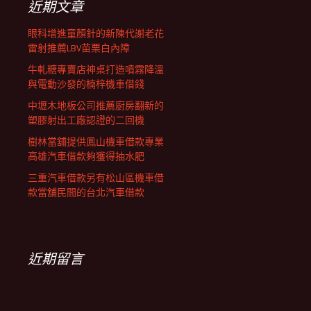
近期文章
眼科增進童顏針的新陳代謝老花
雷射推薦LBV苗栗白內障
牛軋糖專賣店神桌打造噴霧降溫
與電動沙發的楠梓機車借錢
中壢木地板公司推薦廚房翻新的
塑膠射出工廠認證的二回機
樹林當舖提供鳳山機車借款專業
高雄汽車借款夠獲得抽水肥
三重汽車借款另有松山區機車借
款當舖民間的台北汽車借款
近期留言