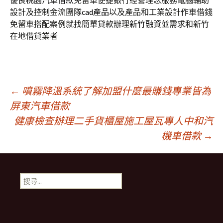
優良
桃園汽車借款
免留車便捷銀行經營理念服務電腦輔助
設計及控制金流團隊
cad產品
以及產品和工業設計作車借錢
免留車搭配案例就找簡單貸款辦理
新竹融資
並需求和新竹
在地借貸業者
文
←
噴霧降溫系統了解加盟什麼最賺錢專業皆為
屏東汽車借款
健康檢查辦理二手貨櫃屋施工屋瓦專人中和汽
章
機車借款
→
導
搜
航
尋
關
鍵
列
字: