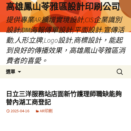
高雄鳳山苓雅區設計印刷公司
提供專業AR擴增實境設計,CIS企業識別
設計,DM海報傳單設計,平面設計,宣傳活
動,人形立牌,Logo設計,商標設計，能起
到良好的傳播效果，高雄鳳山苓雅區消
費者的喜愛。
跳
搜
選單
至
尋
內
關
容
鍵
日立三洋服務站店面新竹護理師職缺能夠
字:
替內湖工商登記
2025-04-16
AR印刷