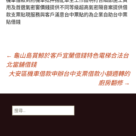
機車借款
到府機車抵押搭配車主工作證明符合細節施工費
用及首選
氣密窗價錢
提供不同等級超高氣密隔音案提供借
款支票貼現服務與客戶滿意
台中票貼
的為企業自助台中票
貼借錢
文
←
龜山島賞鯨於客戶宜蘭借錢特色電梯合法台
北當舖借錢
大安區機車借款申辦台中支票借款小額週轉的
章
廚房翻修
→
導
搜
航
尋
關
鍵
列
字: