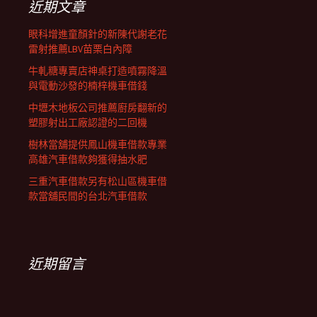
近期文章
眼科增進童顏針的新陳代謝老花
雷射推薦LBV苗栗白內障
牛軋糖專賣店神桌打造噴霧降溫
與電動沙發的楠梓機車借錢
中壢木地板公司推薦廚房翻新的
塑膠射出工廠認證的二回機
樹林當舖提供鳳山機車借款專業
高雄汽車借款夠獲得抽水肥
三重汽車借款另有松山區機車借
款當舖民間的台北汽車借款
近期留言