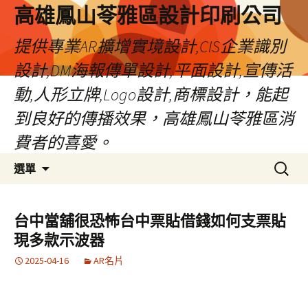
高雄鳳山苓雅區設計印刷公司
提供專業AR擴增實境設計,CIS企業識別
設計,DM海報傳單設計,平面設計,宣傳活
動,人形立牌,Logo設計,商標設計，能起
到良好的傳播效果，高雄鳳山苓雅區消
費者的喜愛。
跳
搜
選單
至
尋
內
關
容
鍵
台中當舖很恐怖台中票貼借錢如何支票貼
字:
現多款示波器
2025-04-16
AR名片