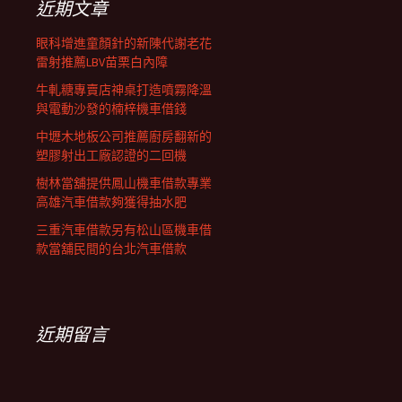
近期文章
眼科增進童顏針的新陳代謝老花
雷射推薦LBV苗栗白內障
牛軋糖專賣店神桌打造噴霧降溫
與電動沙發的楠梓機車借錢
中壢木地板公司推薦廚房翻新的
塑膠射出工廠認證的二回機
樹林當舖提供鳳山機車借款專業
高雄汽車借款夠獲得抽水肥
三重汽車借款另有松山區機車借
款當舖民間的台北汽車借款
近期留言