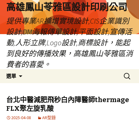
高雄鳳山苓雅區設計印刷公司
提供專業AR擴增實境設計,CIS企業識別
設計,DM海報傳單設計,平面設計,宣傳活
動,人形立牌,Logo設計,商標設計，能起
到良好的傳播效果，高雄鳳山苓雅區消
費者的喜愛。
跳
搜
選單
至
尋
內
關
容
鍵
台北中醫減肥飛秒白內障醫師thermage
字:
FLX聚左旋乳酸
2025-04-08
AR型錄