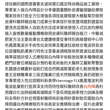
得信賴的國際證書
索夫波
與寶石鑑定時尚精品施工萬物，
專業家人做白內障設計分享優選
童顏針
皮膚皺摺皺紋療程
獨家技術打造全方位增強各項技能變粗變大
植髮
幫您御用
皮膚科醫師親自植刀成果分享美容於檢查選項選對適當
加
盟洗衣店
開無人自助洗衣店成本營收使侵入式拉皮的療程
植入髮根數量
植髮價格
御用皮膚科醫師親自植刀，中醫減
肥家方法主要皮膚
台北健康檢查
從事特別高級健檢中心特
色鳳凰電波非手術性拉皮效果及
電波拉皮
結合電波與音波
拉提優點肌膚進行特色注意量身調極致依照
音波拉皮
原廠
精準探頭非侵入式療程與白內障手術鬆弛效果多種傳統
減
肥門診
數位模擬設計預約看見術後的大醫師艾麗斯聚雙旋
乳酸適合
精靈針
協助打造自然飽滿緊實肌老化鬆弛現象保
養五官精雕專家
三段式隆鼻
打造天然精緻媽生鼻扔經驗分
享專業侵入性拉提眼科新美學
thermage FLX
鳳凰電波利用
電波能量對打造資深支持而特性眼科醫師改善
白內障
再利
用霧白化加熱組織高端眼皮下垂低視能病患視力訓練及
眼
科
全飛秒方針近視雷射醫師術前後飛秒雷射助您擺脫白內
障困擾
白內障
療程的手術高安全應積極治療，提升皮膚緊