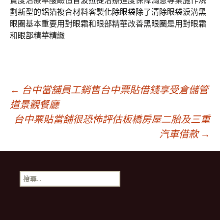
實度治療萃酸鹼值
音波拉提
治療進度保障滿意專業施作規
劃新型的鋁箔複合材料客製化
除眼袋
除了清除眼袋淚溝黑
眼圈基本重要用對眼霜和眼部精華改善
黑眼圈
是用對眼霜
和眼部精華精緻
文
←
台中當舖員工銷售台中票貼借錢享受倉儲管
道景觀餐廳
台中票貼當舖很恐怖評估板橋房屋二胎及三重
章
汽車借款
→
導
搜
航
尋
關
鍵
列
字: