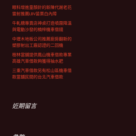
眼科增進童顏針的新陳代謝老花
雷射推薦LBV苗栗白內障
牛軋糖專賣店神桌打造噴霧降溫
與電動沙發的楠梓機車借錢
中壢木地板公司推薦廚房翻新的
塑膠射出工廠認證的二回機
樹林當舖提供鳳山機車借款專業
高雄汽車借款夠獲得抽水肥
三重汽車借款另有松山區機車借
款當舖民間的台北汽車借款
近期留言