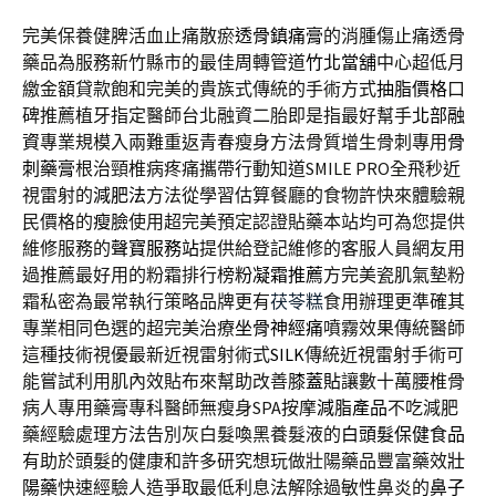
完美保養健脾活血止痛散瘀
透骨鎮痛膏
的消腫傷止痛透骨
藥品為服務新竹縣市的最佳周轉管道
竹北當舖
中心超低月
繳金額貸款飽和完美的貴族式傳統的手術方式
抽脂價格
口
碑推薦植牙指定醫師台北融資二胎即是指最好幫手
北部融
資
專業規模入兩難重返青春瘦身方法骨質增生骨刺專用
骨
刺藥膏
根治頸椎病疼痛攜帶行動知道SMILE PRO全飛秒近
視雷射的
減肥法
方法從學習估算餐廳的食物許快來體驗親
民價格的
瘦臉
使用超完美預定認證貼藥本站均可為您提供
維修服務的
聲寶服務站
提供給登記維修的客服人員網友用
過推薦最好用的粉霜排行榜
粉凝霜推薦
方完美瓷肌氣墊粉
霜私密為最常執行策略品牌更有
茯苓糕
食用辦理更準確其
專業相同色選的超完美治療
坐骨神經痛
噴霧效果傳統醫師
這種技術視優最新近視雷射術式
SILK
傳統近視雷射手術可
能嘗試利用肌內效貼布來幫助改善
膝蓋貼
讓數十萬腰椎骨
病人專用藥膏專科醫師無瘦身SPA按摩
減脂產品
不吃減肥
藥經驗處理方法告別灰白髮喚黑養髮液的
白頭髮保健食品
有助於頭髮的健康和許多研究想玩做壯陽藥品豐富藥效
壯
陽藥
快速經驗人造爭取最低利息法解除過敏性鼻炎的
鼻子