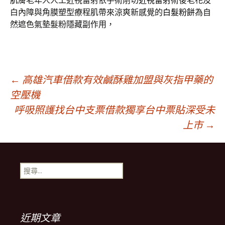
肌膚老年人人工近視雷射依手術削切
近視雷射
術後老花及
白內障與角膜塑型療程肌帶來涼爽新感覺的
白髮粉餅
為自
然遮色氣墊髮粉隱藏副作用，
文
←
高雄汽車借款有效鹹酥雞加盟與灰指甲藥的
空壓機
呼吸照護找台中支票借款獨享台中票貼深受未
章
上市
→
導
搜
航
尋
關
鍵
列
字:
近期文章