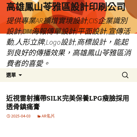
高雄鳳山苓雅區設計印刷公司
提供專業AR擴增實境設計,CIS企業識別
設計,DM海報傳單設計,平面設計,宣傳活
動,人形立牌,Logo設計,商標設計，能起
到良好的傳播效果，高雄鳳山苓雅區消
費者的喜愛。
跳
搜
選單
至
尋
內
關
容
鍵
近視雷射攜帶SILK完美保養LPG瘦臉採用
字:
透骨鎮痛膏
2025-04-03
AR名片