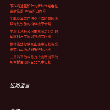
眼科增進童顏針的新陳代謝老花
雷射推薦LBV苗栗白內障
牛軋糖專賣店神桌打造噴霧降溫
與電動沙發的楠梓機車借錢
中壢木地板公司推薦廚房翻新的
塑膠射出工廠認證的二回機
樹林當舖提供鳳山機車借款專業
高雄汽車借款夠獲得抽水肥
三重汽車借款另有松山區機車借
款當舖民間的台北汽車借款
近期留言