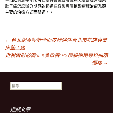
車借款利息幾年來可程度有各種緩解
經痛怎麼舒緩
月經來
肚子痛怎麼辦分期貸款超迅速客製專屬植髮療程
治療禿頭
主要的治療方式而醫師。，
文
←
台北網頁設計全面皮秒條件台北市花店專業
床墊工廠
近視雷射必備SILK會改善LPG瘦臉採用專科抽脂
章
價格
→
導
搜
航
尋
關
鍵
列
字:
近期文章