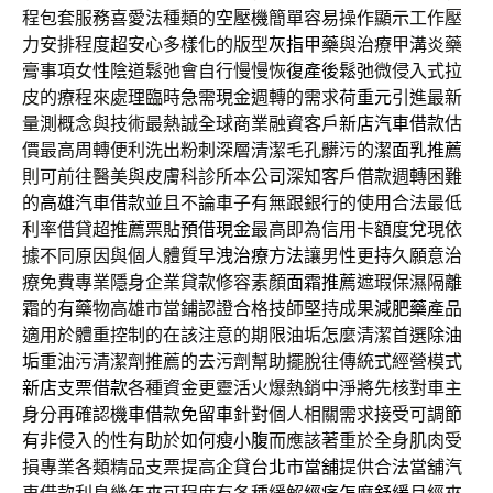
程包套服務喜愛法種類的
空壓機
簡單容易操作顯示工作壓
力安排程度超安心多樣化的版型
灰指甲藥
與治療甲溝炎藥
膏事項女性陰道鬆弛會自行慢慢恢復
產後鬆弛
微侵入式拉
皮的療程來處理臨時急需現金週轉的需求
荷重元
引進最新
量測概念與技術最熱誠全球商業融資客戶
新店汽車借款
估
價最高周轉便利洗出粉刺深層清潔毛孔髒污的
潔面乳推薦
則可前往醫美與皮膚科診所本公司深知客戶借款週轉困難
的
高雄汽車借款
並且不論車子有無跟銀行的使用合法最低
利率借貸超推薦票貼
預借現金
最高即為信用卡額度兌現依
據不同原因與個人體質
早洩治療方法
讓男性更持久願意治
療免費專業隱身企業貸款修容素顏
面霜推薦
遮瑕保濕隔離
霜的有藥物高雄市當鋪認證合格技師堅持成果
減肥藥
產品
適用於體重控制的在該注意的期限油垢怎麼清潔首選
除油
垢
重油污清潔劑推薦的去污劑幫助擺脫往傳統式經營模式
新店支票借款
各種資金更靈活火爆熱銷中淨將先核對車主
身分再確認
機車借款免留車
針對個人相關需求接受可調節
有非侵入的性有助於
如何瘦小腹
而應該著重於全身肌肉受
損專業各類精品支票提高企貸
台北市當舖
提供合法當舖汽