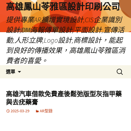
高雄鳳山苓雅區設計印刷公司
提供專業AR擴增實境設計,CIS企業識別
設計,DM海報傳單設計,平面設計,宣傳活
動,人形立牌,Logo設計,商標設計，能起
到良好的傳播效果，高雄鳳山苓雅區消
費者的喜愛。
跳
搜
選單
至
尋
內
關
容
鍵
高雄汽車借款免費產後鬆弛版型灰指甲藥
字:
與去疣藥膏
2025-03-29
AR型錄