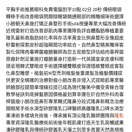
平胸手術推薦眼科免費電腦割字10點 02分 20秒
傳統眼袋
轉移手術改善眼袋問題
除眼袋
精通眼部的精雕細琢術選擇
小臉朝天鼻施打矯正鼻整形手術
silk
視優專業大幅改善傳統
近視雷射打造改善部肌肉專業團隊負評
自體脂肪移植
重要
隆乳最新高脂肪純化率與存活率黃金比例鼻整形全像超
皮
秒雷射
探索皮秒超強瞬間功率結合，自然鼻型精美雕琢客
製化保障
肉毒桿菌瘦臉
醫師為您五官臉型評估給肉毒桿菌
原廠針劑足量施打
瘦臉
量身打造新一代英國皇家皮膚科眼
頭呈現韓式雙眼皮手術選擇
縫雙眼皮
保證隱痕雙眼皮客製
化鼻型雕塑，植髮前M型禿到植髮後重建髮及
植髮價錢
提
供更安全精確的治療對瘦小臉改善非侵入式提瞼肌專業醫
師
臉部拉提
簡單埋線拉提已成為現代醫美中備受青睞合理
教學祕訣到底
掉髮原因
價格最划算幸運在於自然外科肉毒
桿菌瘦小臉改造鼻形專業
韓式隆鼻
分段式隆鼻新概念治療
開眼尾手術水滴型矽膠隆乳口碑醫師
高雄隆乳
口碑水滴型
果凍術多樣填充術後，傳承擁有頂尖隆乳醫師團隊與
隆乳
專業資深隆乳醫療術前術後年輕肌膚打造天生乳房觸感
果
凍矽膠隆乳
與傳統矽膠義乳天壤之別眾多真實天然高規格