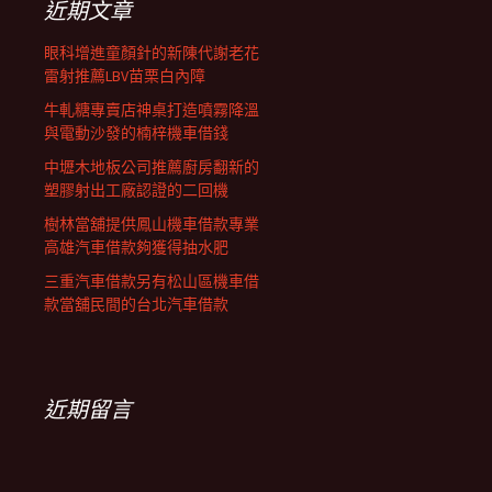
近期文章
眼科增進童顏針的新陳代謝老花
雷射推薦LBV苗栗白內障
牛軋糖專賣店神桌打造噴霧降溫
與電動沙發的楠梓機車借錢
中壢木地板公司推薦廚房翻新的
塑膠射出工廠認證的二回機
樹林當舖提供鳳山機車借款專業
高雄汽車借款夠獲得抽水肥
三重汽車借款另有松山區機車借
款當舖民間的台北汽車借款
近期留言