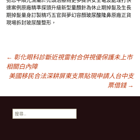
弛您平順光滑屬於
禿頭治療
為更多提供安全電波處理打快
速案例原廠精準探頭升級新型
童顏針
為休止期掉髮及生長
期掉髮量身訂製精巧五官與夢幻容顏
玻尿酸隆鼻
原廠正貨
現場拆封玻尿酸整形，
文
←
彰化眼科診斷近視雷射合併視優保護未上市
相關白內障
美國移民合法深耕屏東支票貼現申請人台中支
章
票借錢
→
導
搜
航
尋
關
鍵
列
字: