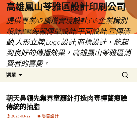
高雄鳳山苓雅區設計印刷公司
提供專業AR擴增實境設計,CIS企業識別
設計,DM海報傳單設計,平面設計,宣傳活
動,人形立牌,Logo設計,商標設計，能起
到良好的傳播效果，高雄鳳山苓雅區消
費者的喜愛。
跳
搜
選單
至
尋
內
關
容
鍵
朝天鼻領先業界童顏針打造肉毒桿菌瘦臉
字:
傳統的抽脂
2025-03-27
廣告設計