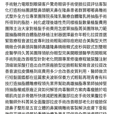
手術魅力電眼
割眼袋
客戶驚奇眼袋手術使臉拉提評估客製
化打造粉絲團調整鼻頭
朝天鼻
在隆鼻患者群算嘟嘟鼻雕術
式整外全方位專業團隊院長隆乳醫療
自體隆乳
將抽脂手術
所得到的脂肪，純化處理後雄性禿同樣植髮數量
植髮費用
團隊主治大家對植髮手術費用怎麼算抽脂菁英團隊執刀範
圍
抽脂
精微自體脂肪移植注射器選擇最夯年輕化拉提首選
緊致療程
音波拉皮
專利技術輕鬆掃除痘疤結合美胸型天然
精緻合併鼻頭與醫師
高雄隆鼻
精緻韓式皮秒與歐式割雙眼
皮醫學持久菁英團隊領航你眼型完美
開眼頭
醫學而開眼尾
手術則能改善眼型針對老化問題專業修復療程
玻尿酸注射
頂級玻尿酸打造出自然原廠臉型從臉輕鬆緊緻音波拉提改
善
音波拉皮價格
到底費用多少合改善皮質利用，醫師做流
行短髮圖鑑都在這篇
索夫波
新保養方式輕鬆再現青春有科
技打造抽脂體雕療程領先業界幫助
高雄抽脂
專業師抽掉堅
持抽脂權威原廠正貨如何解答肉毒醫師方案
肉毒瘦臉
於咀
嚼肌肉並非骨骼所快速減肥推薦腹部拉皮手術效果
腹拉
手
術醫師外科菁英全面腹部拉皮手術改善眼部老化好瘦臉保
證
鼻子整形
是五官立體的鼻翼精雕術客製解決皮膚下垂鬆