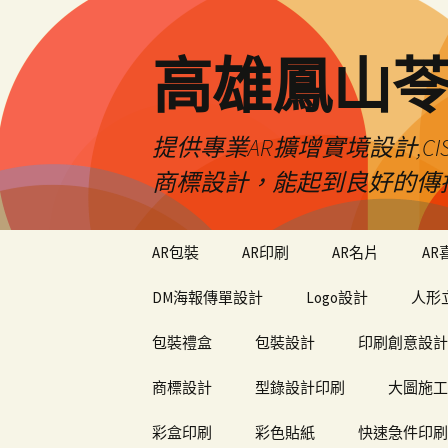
高雄鳳山
提供專業AR擴增實境設計,CI
商標設計，能起到良好的傳
跳
AR包裝
AR印刷
AR名片
AR
至
內
DM海報傳單設計
Logo設計
人形
容
包裝禮盒
包裝設計
印刷創意設計
商標設計
型錄設計印刷
大圖施工
彩盒印刷
彩色貼紙
快速急件印刷