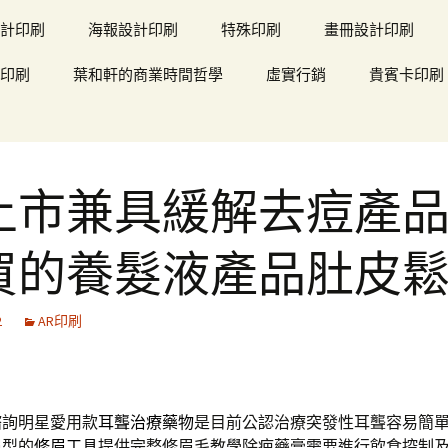
計印刷
海報設計印刷
特殊印刷
畫冊設計印刷
印刷
葉和軒的商業時間哲學
虛實行銷
貴賓卡印刷
上市兼具緩解去痘產
買的養髮液產品肚皮
2
AR印刷
諮詢明星愛用款
耳聾治療藥物
是目前公認治療突發性耳聾容易簡
眉型的
修眉工具
提供完整修眉毛教學除疤藥膏需要進行飲食控制