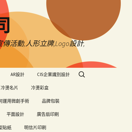
司
傳活動,人形立牌,Logo設計,
搜
AR設計
CIS企業識別設計
尋
關
冷燙名片
冷燙彩盒
鍵
字:
何運用微創手術
品牌包裝
平面設計
廣告扇印刷
型貼紙
明信片印刷