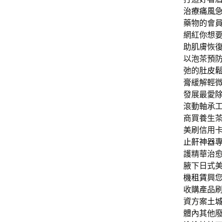
治療痛風
藥物的會
網紅你想
助肌膚恢
以泡茶預
弛的
肚皮
膏
緩解輕
發展最愛
滾動軸承
商買養生
美刷信用
止鼾神器
護精華治
腋下日式
機租賃
興
收購產品
資方案
土
體內其他