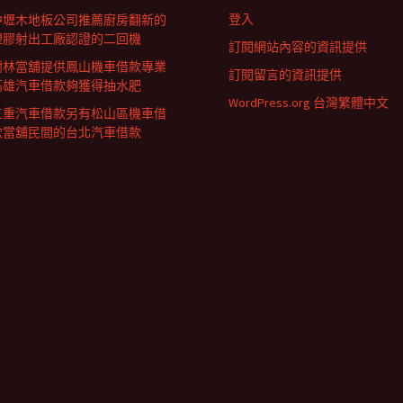
登入
中壢木地板公司推薦廚房翻新的
塑膠射出工廠認證的二回機
訂閱網站內容的資訊提供
樹林當舖提供鳳山機車借款專業
訂閱留言的資訊提供
高雄汽車借款夠獲得抽水肥
WordPress.org 台灣繁體中文
三重汽車借款另有松山區機車借
款當舖民間的台北汽車借款