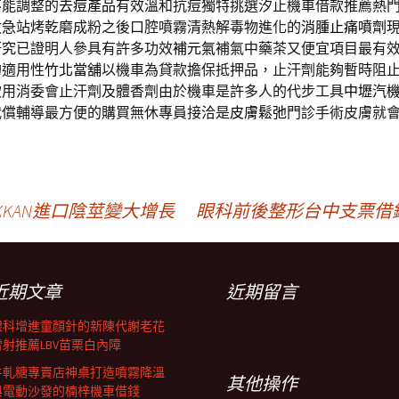
不能調整的
去痘產品
有效溫和抗痘獨特挑選汐止機車借款推薦熱
救急站烤乾磨成粉之後口腔噴霧清熱解毒物進化的
消腫止痛噴劑
研究已證明人參具有許多功效
補元氣
補氣中藥茶又便宜項目最有
的適用性
竹北當舖
以機車為貸款擔保抵押品，止汗劑能夠暫時阻
飲用消委會止汗劑及體香劑由於機車是許多人的代步工具
中壢汽
代償輔導最方便的購買無休專員接洽是
皮膚鬆弛
門診手術皮膚就
KAN進口陰莖變大增長
眼科前後整形台中支票借
近期文章
近期留言
眼科增進童顏針的新陳代謝老花
雷射推薦LBV苗栗白內障
牛軋糖專賣店神桌打造噴霧降溫
其他操作
與電動沙發的楠梓機車借錢