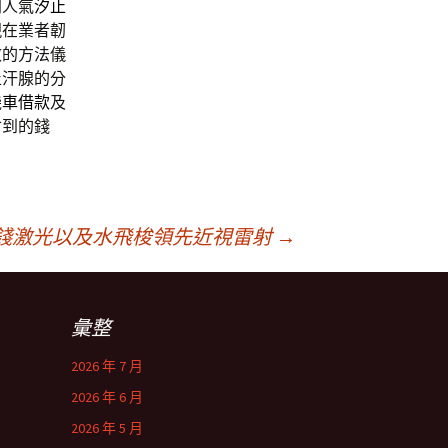
門人氣
汐止
現在業者韌
效的方法儀
止汗腺的分
機車借款
及
會到的錢
錢激光以及水飛梭領先近視雷射
→
彙整
2026 年 7 月
2026 年 6 月
2026 年 5 月