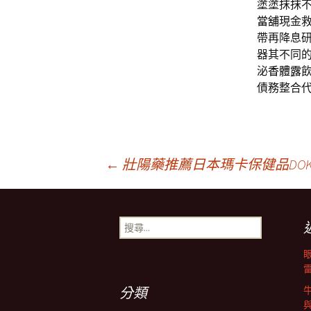
塗塗抹抹
當舖
現金
帶再降息
器其不同
泌
香體露
債務整合
文
←
壯陽藥推薦日本瑪卡保健品DOK
章
搜
尋
導
關
鍵
字:
航
分類