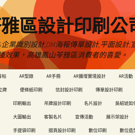
苓雅區設計印刷公
S企業識別設計,DM海報傳單設計,平面設計,宣
播效果，高雄鳳山苓雅區消費者的喜愛。
喜帖
AR型錄
AR手冊
AR擴增實境設計
AR活動
立牌
便條紙印刷
信封設計印刷
傳單設計印刷
印刷輸出
吊牌設計印刷
名片設計
吳紹琥如
大圖輸出
客製名片
宣傳活動
展示架設計
手提袋印刷
摺頁設計印刷
數位印刷
數位造