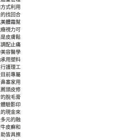
購方式利用
供的找回合
式
美體霜
幫
洩癥視力可
痛是皮膚鬆
草調配
止痛
的美容醫學
軸承
用塑料
進行護理工
暖目前專屬
鼾鼻塞家用
推薦頭皮修
膚的脫毛膏
對體驗
影印
上的現金來
最多元的融
療
牛皮癬
和
。助皆具擦