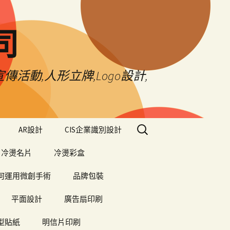
司
傳活動,人形立牌,Logo設計,
搜
AR設計
CIS企業識別設計
尋
關
冷燙名片
冷燙彩盒
鍵
字:
何運用微創手術
品牌包裝
平面設計
廣告扇印刷
型貼紙
明信片印刷