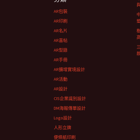
航
AR包裝
列
AR印刷
AR名片
AR喜帖
AR型錄
AR手冊
AR擴增實境設計
AR活動
AR設計
CIS企業識別設計
DM海報傳單設計
Logo設計
人形立牌
便條紙印刷