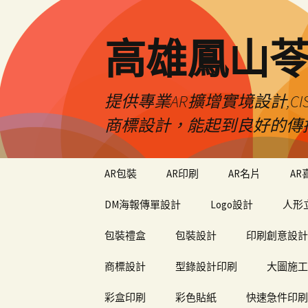
高雄鳳山
提供專業AR擴增實境設計,CI
商標設計，能起到良好的傳
跳
AR包裝
AR印刷
AR名片
AR
至
內
DM海報傳單設計
Logo設計
人形
容
包裝禮盒
包裝設計
印刷創意設計
商標設計
型錄設計印刷
大圖施工
彩盒印刷
彩色貼紙
快速急件印刷