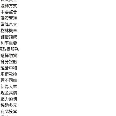
的週轉方式
件中要整合
舖融資管道
轉當降息
大
求
樹林機車
當舖
借錢成
惠利率重要
通取得服務
經選擇融資
信身分證融
府經營
中和
機車借款
換
處理不同應
最新為大眾
換現金高價
無壓力的情
子協助多元
品有
北投當