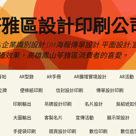
苓雅區設計印刷公
S企業識別設計,DM海報傳單設計,平面設計,宣
播效果，高雄鳳山苓雅區消費者的喜愛。
喜帖
AR型錄
AR手冊
AR擴增實境設計
AR活動
立牌
便條紙印刷
信封設計印刷
傳單設計印刷
印刷輸出
吊牌設計印刷
名片設計
吳紹琥如
大圖輸出
客製名片
宣傳活動
展示架設計
手提袋印刷
摺頁設計印刷
數位印刷
數位造