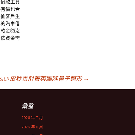
車借款
工具
供有價也合
體恤客戶生
率的汽車借
貸款金額沒
戶依資金需
ILK皮秒雷射菁英團隊鼻子整形
→
彙整
2026 年 7 月
2026 年 6 月