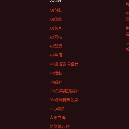
航
AR包裝
列
AR印刷
AR名片
AR喜帖
AR型錄
AR手冊
AR擴增實境設計
AR活動
AR設計
CIS企業識別設計
DM海報傳單設計
Logo設計
人形立牌
便條紙印刷