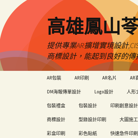
高雄鳳山
提供專業AR擴增實境設計,CI
商標設計，能起到良好的傳
跳
AR包裝
AR印刷
AR名片
AR
至
內
DM海報傳單設計
Logo設計
人形
容
包裝禮盒
包裝設計
印刷創意設計
商標設計
型錄設計印刷
大圖施工
彩盒印刷
彩色貼紙
快速急件印刷