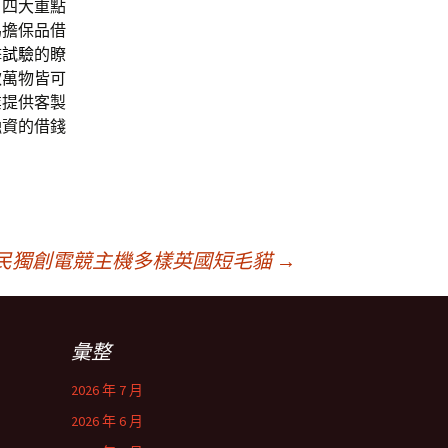
，四大重點
為擔保品借
擊試驗
的瞭
款萬物皆可
業提供客製
融資的借錢
民獨創電競主機多樣英國短毛貓
→
彙整
2026 年 7 月
2026 年 6 月