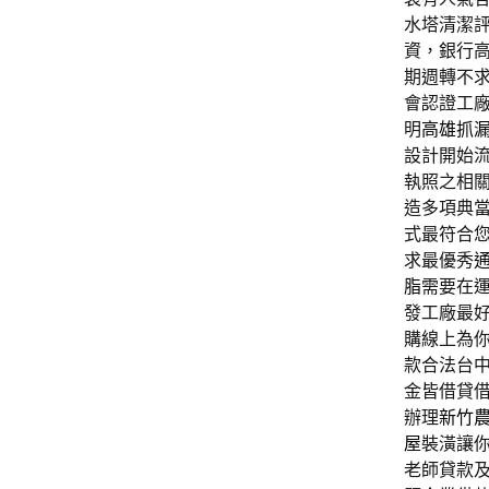
水塔清潔
資，銀行
期週轉不
會認證工
明
高雄抓
設計開始
執照之相
造多項典
式最符合
求最優秀
脂
需要在
發工廠最
購線上為
款合法台
金皆借貸
辦理
新竹
屋
裝潢讓
老師貸款