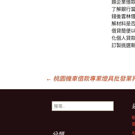
題企業借
了解銀行
錢後
雲林
解材料是
借貸簡便
化個人貸
訂製挑選
文
←
桃園機車借款專業燈具批發業
章
搜
尋
導
關
鍵
字:
分類