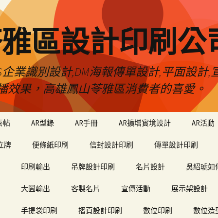
苓雅區設計印刷公
S企業識別設計,DM海報傳單設計,平面設計,宣
播效果，高雄鳳山苓雅區消費者的喜愛。
喜帖
AR型錄
AR手冊
AR擴增實境設計
AR活動
立牌
便條紙印刷
信封設計印刷
傳單設計印刷
印刷輸出
吊牌設計印刷
名片設計
吳紹琥如
大圖輸出
客製名片
宣傳活動
展示架設計
手提袋印刷
摺頁設計印刷
數位印刷
數位造