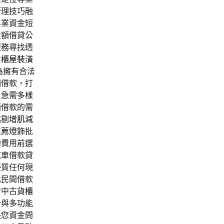
管理技巧融
專業資金短
大額借貸公
服務尋找透
貨櫃屋裝潢
為擁有合法
鋪借款，打
，急需多樣
額借款的需
挑剔
增肌減
推薦燈飾批
的費用前選
汽車借款貸
優質任何現
找民間借款
膚中古
貨櫃
計與多功能
決您資金問