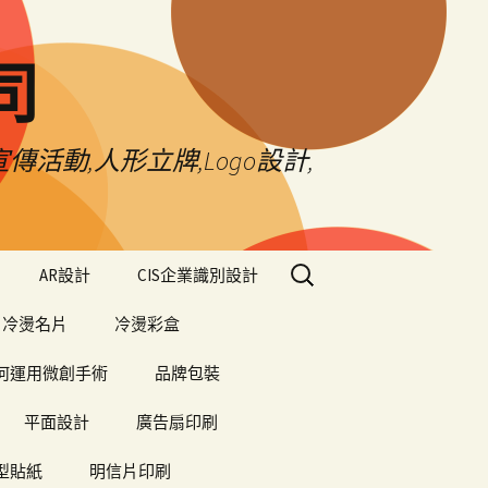
司
傳活動,人形立牌,Logo設計,
搜
AR設計
CIS企業識別設計
尋
關
冷燙名片
冷燙彩盒
鍵
字:
何運用微創手術
品牌包裝
平面設計
廣告扇印刷
型貼紙
明信片印刷