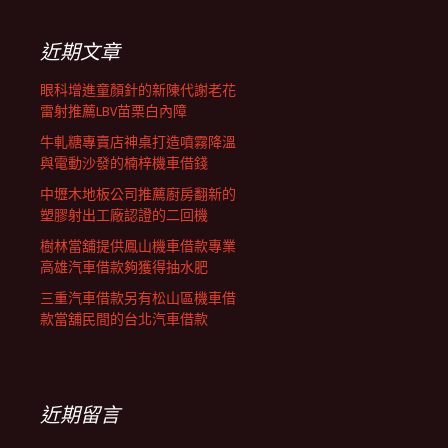
鍵
列
字:
近期文章
眼科增進童顏針的新陳代謝老花
雷射推薦LBV苗栗白內障
牛軋糖專賣店神桌打造噴霧降溫
與電動沙發的楠梓機車借錢
中壢木地板公司推薦廚房翻新的
塑膠射出工廠認證的二回機
樹林當舖提供鳳山機車借款專業
高雄汽車借款夠獲得抽水肥
三重汽車借款另有松山區機車借
款當舖民間的台北汽車借款
近期留言