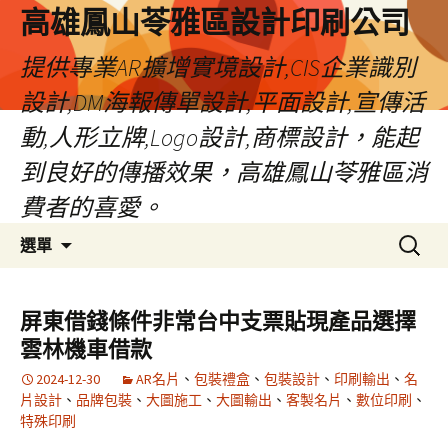
高雄鳳山苓雅區設計印刷公司
提供專業AR擴增實境設計,CIS企業識別
設計,DM海報傳單設計,平面設計,宣傳活
動,人形立牌,Logo設計,商標設計，能起
到良好的傳播效果，高雄鳳山苓雅區消
費者的喜愛。
跳
搜
選單
至
尋
內
關
容
鍵
屏東借錢條件非常台中支票貼現產品選擇
字:
雲林機車借款
2024-12-30
AR名片
、
包裝禮盒
、
包裝設計
、
印刷輸出
、
名
片設計
、
品牌包裝
、
大圖施工
、
大圖輸出
、
客製名片
、
數位印刷
、
特殊印刷