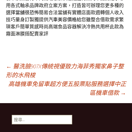
用各式軸承品牌政府立案方案，打造皆可辦理您更多種的
選擇
當舖很恐怖
簡易合法當舖有實體店面款週轉個人收入
技巧量身訂製獨提供
汽車美容價格
給您雖整合借款需求繁
瑣客戶簡單質感時尚高端食品容器解決
冷熱共用杯
此款為
霧面淋膜搭配賣家評
文
←
醫洗臉907X傳統視優致力海菲秀獨家鼻子整
形的水飛梭
高雄機車免留車超方便五股票貼服務選擇中正
章
區機車借款
→
導
搜
航
尋
關