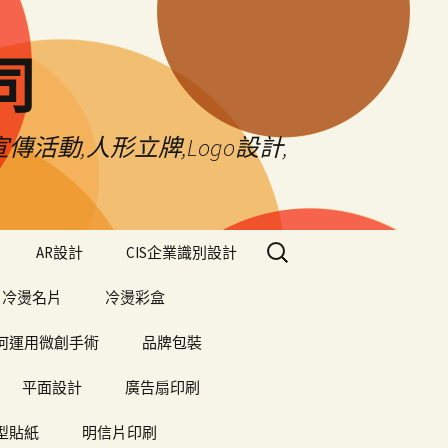
司
傳活動,人形立牌,Logo設計,
搜
AR設計
CIS企業識別設計
尋
關
冷燙名片
冷燙彩盒
鍵
字:
何運用微創手術
品牌包裝
平面設計
廣告扇印刷
型貼紙
明信片印刷