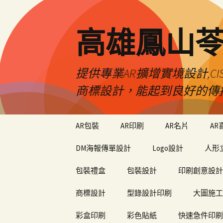
高雄鳳山
提供專業AR擴增實境設計,CI
商標設計，能起到良好的傳
跳
AR包裝
AR印刷
AR名片
AR
至
內
DM海報傳單設計
Logo設計
人形
容
包裝禮盒
包裝設計
印刷創意設計
商標設計
型錄設計印刷
大圖施工
彩盒印刷
彩色貼紙
快速急件印刷