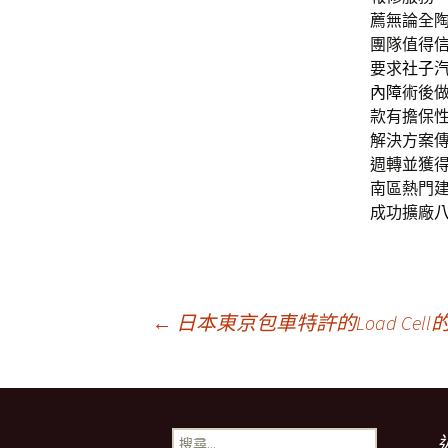
薦無論全
團隊值得
要求
社子
內障
術後
款有擔保
解決方案
週轉並獲
南區熱門
成功擴廠
文
←
日本東京包車特許的Load Ce
章
搜