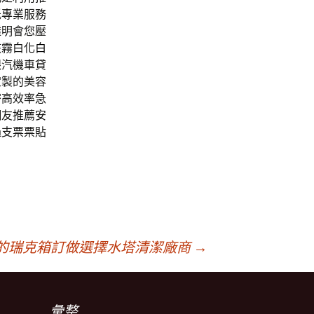
低專業服務
透明會您壓
該霧白化
白
跟汽機車貸
定製的美容
密高效率急
網友推薦安
過支票票貼
的瑞克箱訂做選擇水塔清潔廠商
→
彙整