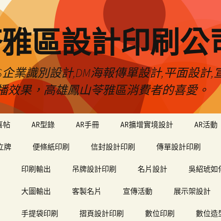
苓雅區設計印刷公
S企業識別設計,DM海報傳單設計,平面設計,宣
播效果，高雄鳳山苓雅區消費者的喜愛。
喜帖
AR型錄
AR手冊
AR擴增實境設計
AR活動
立牌
便條紙印刷
信封設計印刷
傳單設計印刷
印刷輸出
吊牌設計印刷
名片設計
吳紹琥如
大圖輸出
客製名片
宣傳活動
展示架設計
手提袋印刷
摺頁設計印刷
數位印刷
數位造