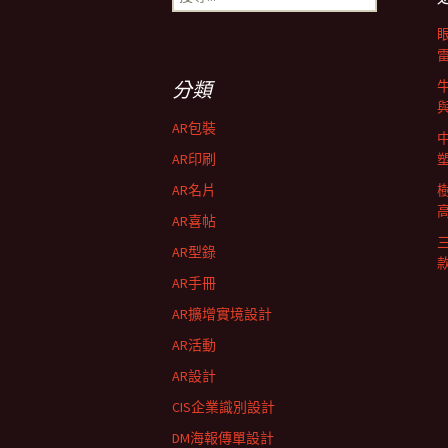
導
尋
關
鍵
航
字:
分類
列
AR包裝
AR印刷
AR名片
AR喜帖
AR型錄
AR手冊
AR擴增實境設計
AR活動
AR設計
CIS企業識別設計
DM海報傳單設計