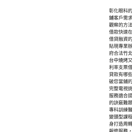
彰化眼科的
鋪
客戶需
觀察的方
借款快速
借貸融資
貼現專業
府合法
竹
台中燒烤
利率支票
貸款有哪
破您當鋪
完整電視
服務適合
的訣竅難
專科訓練
變
頭型
課
身打造周
報修服務