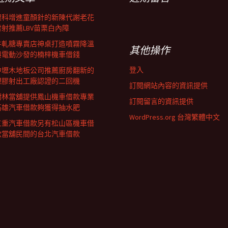
眼科增進童顏針的新陳代謝老花
雷射推薦LBV苗栗白內障
牛軋糖專賣店神桌打造噴霧降溫
其他操作
與電動沙發的楠梓機車借錢
登入
中壢木地板公司推薦廚房翻新的
塑膠射出工廠認證的二回機
訂閱網站內容的資訊提供
樹林當舖提供鳳山機車借款專業
訂閱留言的資訊提供
高雄汽車借款夠獲得抽水肥
WordPress.org 台灣繁體中文
三重汽車借款另有松山區機車借
款當舖民間的台北汽車借款