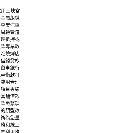
採用
三峽當
要金屬組織
金專業汽車
佳周轉管道
辦理抵押或
放款專業政
業吃燒烤店
北借錢
貸款
免留車
銀行
汽車借款
打
皮費用合理
款項目專線
案當鋪借款
借款免繁瑣
寶的頭型改
手術
為您量
服務和線上
或是利用推