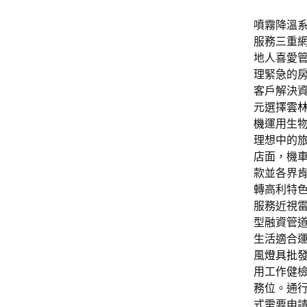
噴霧降溫系統
服務三重
地人喜愛
理緊急的
客戶解決
元選擇
雲
機
運用生
理想中的
店面，機
款並各界
轉高利特
服務近視
型融資管
生活適合
風
燈具批
用工作健
務位。通
式需要申