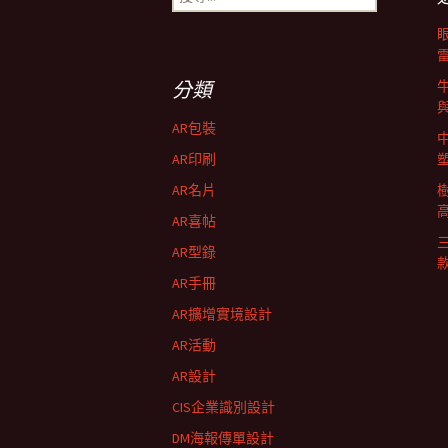
導
尋
關
鍵
航
字:
分類
列
AR包裝
AR印刷
AR名片
AR喜帖
AR型錄
AR手冊
AR擴增實境設計
AR活動
AR設計
CIS企業識別設計
DM海報傳單設計