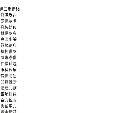
道
三重借錢
申貸深受在
需要借款處
舉凡協助位
雲林借款多
用高溫
廚餘
輕鬆規劃您
來抵押借款
售屋專辦借
證件借貸週
證
眼科
醫療
務提供簡易
業品質健康
擇體驗北歐
檢查
項目費
等全方位服
林免留車方
眾資金
新莊