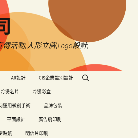
司
傳活動,人形立牌,Logo設計,
搜
AR設計
CIS企業識別設計
尋
關
冷燙名片
冷燙彩盒
鍵
字:
何運用微創手術
品牌包裝
平面設計
廣告扇印刷
型貼紙
明信片印刷