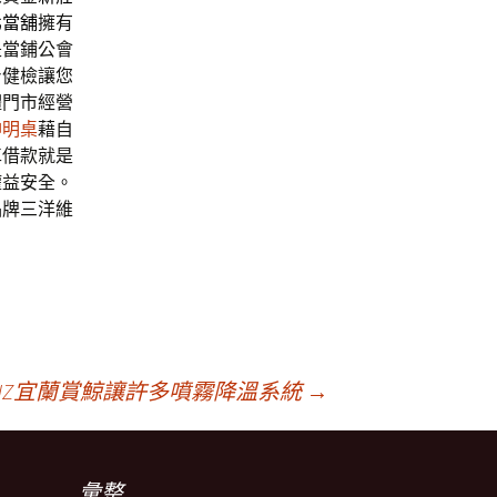
北當舖
擁有
是當鋪公會
身健檢讓您
體門市經營
神明桌
藉自
車借款就是
權益安全。
品牌三洋維
REINZ宜蘭賞鯨讓許多噴霧降溫系統
→
彙整