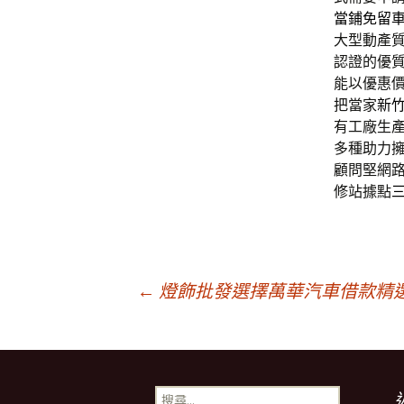
當鋪免留
大型動產
認證的優
能以優惠
把當家
新
有工廠生
多種助力
顧問堅網
修站據點
文
←
燈飾批發選擇萬華汽車借款精
章
搜