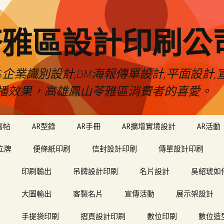
苓雅區設計印刷公
S企業識別設計,DM海報傳單設計,平面設計,宣
播效果，高雄鳳山苓雅區消費者的喜愛。
喜帖
AR型錄
AR手冊
AR擴增實境設計
AR活動
立牌
便條紙印刷
信封設計印刷
傳單設計印刷
印刷輸出
吊牌設計印刷
名片設計
吳紹琥如
大圖輸出
客製名片
宣傳活動
展示架設計
手提袋印刷
摺頁設計印刷
數位印刷
數位造