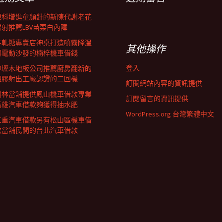
眼科增進童顏針的新陳代謝老花
雷射推薦LBV苗栗白內障
牛軋糖專賣店神桌打造噴霧降溫
其他操作
與電動沙發的楠梓機車借錢
登入
中壢木地板公司推薦廚房翻新的
塑膠射出工廠認證的二回機
訂閱網站內容的資訊提供
樹林當舖提供鳳山機車借款專業
訂閱留言的資訊提供
高雄汽車借款夠獲得抽水肥
WordPress.org 台灣繁體中文
三重汽車借款另有松山區機車借
款當舖民間的台北汽車借款