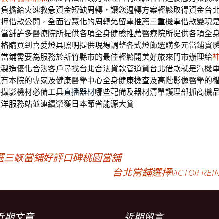
車
負擔給火速救急資金短缺周轉，讓您週轉方案輕鬆取得資金
台
質押借款公開，全面智慧化的周轉免留車推薦
三重機車借款
變現
質當舖許多醫療院所提供各項全身
健檢推薦
醫療院所提供各項全
價格購買到喜愛
燈具照明
提供現場調整各式燈飾選購多元當鋪實
竹當鋪
需要為服務於新竹縣市的最佳輕鬆開美好旅來門市辦理給
產製造優化合法客戶尋找台北合法貸款管道貸
台北借款
就是汽機
擁有本院的專家及健康醫學中心
全身健康檢查
及高階影像醫學的
路攝影機材必備工具
直播器材
哪些配備及器材清單護理部抓商機
三洋服務站
並連續榮獲日本節省能源大賞
選三峽當鋪好評口碑桃園當舖
台北當舖選擇VICTOR 
近期文章
近期留言