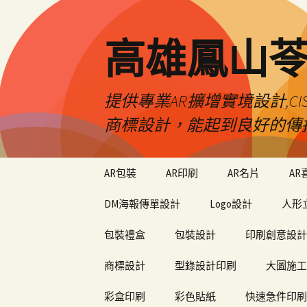
高雄鳳山
提供專業AR擴增實境設計,CI
商標設計，能起到良好的傳
跳
AR包裝
AR印刷
AR名片
AR
至
內
DM海報傳單設計
Logo設計
人形
容
包裝禮盒
包裝設計
印刷創意設計
商標設計
型錄設計印刷
大圖施工
彩盒印刷
彩色貼紙
快速急件印刷