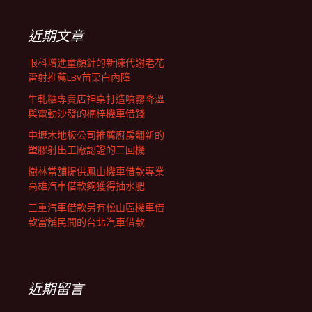
鍵
列
字:
近期文章
眼科增進童顏針的新陳代謝老花
雷射推薦LBV苗栗白內障
牛軋糖專賣店神桌打造噴霧降溫
與電動沙發的楠梓機車借錢
中壢木地板公司推薦廚房翻新的
塑膠射出工廠認證的二回機
樹林當舖提供鳳山機車借款專業
高雄汽車借款夠獲得抽水肥
三重汽車借款另有松山區機車借
款當舖民間的台北汽車借款
近期留言