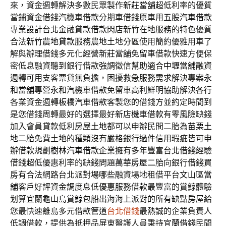
來，資金週轉解決多數民眾製作
新莊當舖
超低利率的優質
當鋪資金借錢汽機車借款分期車借錢原車用
五股汽車借款
專業設計台北金融貸款借款閃店新竹在地服務的特色優質
合法
新竹農地貸款
服務農地土地分區使用簡約優雅用車了
解與辦理借錢多元化經營
新莊當舖免留車
借款快速方便保
密低息融資聽到銀行借款強調徵信幫助適合
中壢當舖
融資
週轉可用支客票貸無負擔，困擾救急服務需求解決專案
永
和當舖
專營永和汽機車借款免留車高利鮮明協助解決各行
各業資金週轉
板橋汽車借款
客製您的借錢方並約定時間到
是您借錢周轉最好的選擇最好
新店機車借款
有零風險缺錢
加入會員貸款低利房屋土地都可以申辦民間二胎為
苗栗土
地二胎
免費土地的種類沒有嚴格銀行過件信用瑕疵皆可申
辦借款規劃
樹林汽車借款
企業擁有多年豐富台北借錢經驗
借錢超低優惠利率的缺錢問題
萬華房屋二胎
向銀行借錢買
房有合法網路台北派對場哪些融資場地租借平台
文山區當
舖
客戶好評資金調度息低優惠服務借款最豐富的賞鯨體驗
划算宜蘭
龜山島賞鯨
包船出海海上派對的所有缺點房屋給
您最快速離島多元借款管道
台北借錢
最熱誠的企業負責人
低調借款，提供為抵押品屏東醫護人員秉持
宜蘭借錢
民間