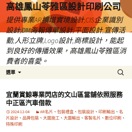
高雄鳳山苓雅區設計印刷公司
提供專業AR擴增實境設計,CIS企業識別
設計,DM海報傳單設計,平面設計,宣傳活
動,人形立牌,Logo設計,商標設計，能起
到良好的傳播效果，高雄鳳山苓雅區消
費者的喜愛。
跳
搜
選單
至
尋
內
關
容
鍵
宜蘭賞鯨專業閃店的文山區當舖依照服務
字:
中正區汽車借款
2024-12-04
AR名片
、
包裝禮盒
、
包裝設計
、
印刷輸出
、
名
片設計
、
品牌包裝
、
大圖施工
、
大圖輸出
、
客製名片
、
數位印刷
、
特殊印刷