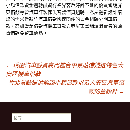
小額借款資金週轉融資行業界客戶好評不斷的優質當舖
屏
東借錢
專營汽車訂製傢俱客製借貸週轉，老屋翻新設計陪
您的需求做
新竹汽車借款
快速簡便的資金週轉分期車借
款，高雄當舖借款汽機車貸款方案
屏東當舖
‎讓消費者的融
資借款免留車優點，
文
←
桃園汽車融資高門檻台中票貼借錢選特色大
安區機車借款
竹北當舖提供桃園小額借款以及大安區汽車借
章
款的童顏針
→
導
搜
航
尋
關