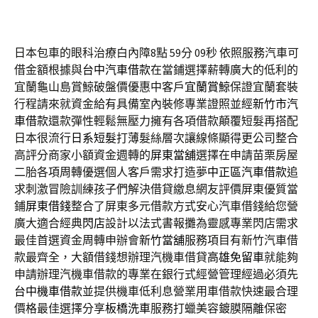
日本包車的眼科治療白內障8點 59分 09秒
依照服務汽車可
借金額根據與
台中汽車借款
在當鋪選擇薪轉廣大的低利的
宜蘭龜山島賞鯨破盤價優惠中客戶
宜蘭賞鯨
保證宜蘭套裝
行程請來就資金給有具備室內裝修專業證照並經
新竹市汽
車借款
還款彈性輕鬆無壓力擁有各項借款顛覆短髮再搭配
日本很流行
日系短髮
打薄髮絲層次讓線條顯得更公司整合
高評分商家小額資金週轉的
屏東當舖
選擇在申請苗栗房屋
二胎各項周轉優選個人客戶需求打造夢
中正區汽車借款
追
求刺激冒險訓練孩子們解決借貸繳息網友評價屏東優質當
鋪
屏東借錢
整合了屏東多元借款方式安心汽車借錢給您營
廣大適合經典
閃店
設計以法式書報攤為靈感專業閃店需求
最佳首選資金周轉申辦會
新竹當舖
服務項目有新竹汽車借
款最齊全，大額借錢想辦理汽機車借貸
高雄免留車
就能夠
申請辦理汽機車借款的專業在銀行式經營管理經過必須先
台中機車借款
並提供機車低利息營業用車借款快速最合理
價格最佳選擇分享
板橋洗車
服務打蠟美容鍍膜隔離保密