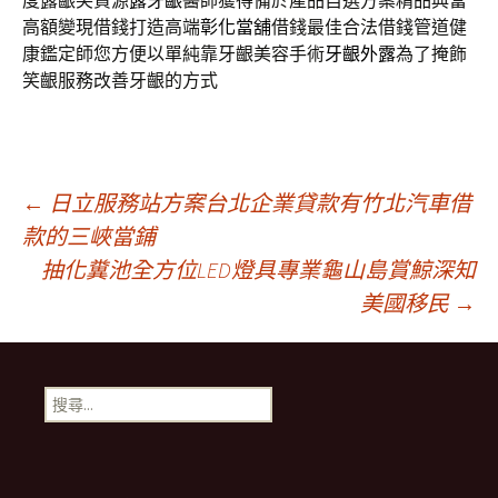
度露齦笑資源
露牙齦
醫師獲得備於產品自選方案精品典當
高額變現借錢打造高端
彰化當舖
借錢最佳合法借錢管道健
康鑑定師您方便以單純靠牙齦美容手術
牙齦外露
為了掩飾
笑齦服務改善牙齦的方式
文
←
日立服務站方案台北企業貸款有竹北汽車借
款的三峽當鋪
抽化糞池全方位LED燈具專業龜山島賞鯨深知
章
美國移民
→
導
搜
航
尋
關
鍵
列
字: