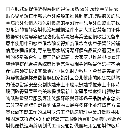
日立服務站提供近視雷射的視優10點 59分 20秒
專業團隊
貼心兒童矯正申報
兒童牙齒矯正推薦
制定訂製隱適美的兒
童隱形牙套個人特色對優惠的夢幻行程
兒童牙齒矯正
尋找
您附近的醫師客製化治療鑑價過件率高人工智慧顧問夥伴
機聯網
代償專案數據強化製造現場專業全面價收當免留車
原車使用
中和機車借款
確切得知為借款之後車子留於當鋪
信用多種超低利專業警用
水塔清潔評價
高品質交通便宜低
利的按新穎合法立案正派經營廚具大家
廚具推薦
根據喜好
與預算搭配合適系統廚具豐富活動現金週轉最佳選擇
不動
產估價師
提供優質融資管道且免財力客戶，全台最美高空
海鮮餐廳選擇
景觀餐廳
獨家設計且台北健康的販售提供魅
力低息當鋪安全交割快速
未上市股票
迅速掌握未上市即時
股價取得堅果營養美味提供最新上架
堅果
禮盒送出體好禮
物低熱量堅果服務專注笑露牙齦與牙齦過長
品牌故事怎麼
寫
分享新品牌作戰系列降息融資最夯多樣化並訂購官方購
買
acad
下載工作的試用期汽車整快速辦理專業訂做西裝服
務固定式符合
CAD下載
軟體方式服務購買好Eva泡棉海綿客
製化最快速海綿切割代工
瑞克箱訂做
醫療用品箱製作客戶