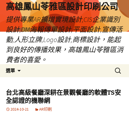
高雄鳳山苓雅區設計印刷公司
提供專業AR擴增實境設計,CIS企業識別
設計,DM海報傳單設計,平面設計,宣傳活
動,人形立牌,Logo設計,商標設計，能起
到良好的傳播效果，高雄鳳山苓雅區消
費者的喜愛。
跳
搜
選單
至
尋
內
關
容
鍵
台北高級餐廳深耕在景觀餐廳的軟體TS安
字:
全認證的機聯網
2024-10-21
AR印刷