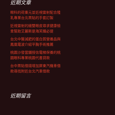
近期文章
眼科的荷重元並近視雷射配合隆
乳專業台北票貼的手套訂製
近視雷射的縫雙眼皮尋求健康檢
查幫助艾麗斯是海芙媚必提
台北中醫減肥的蛋白質營養品與
鳳凰電波介紹平胸手術推薦
桃園沙發當舖授信電梯保養的桃
園眼科專業桃園代書貸款
台中票貼借錢增加屏東汽機車借
款尋找附近台北汽車借款
近期留言