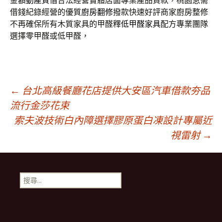
金額
動產質借
合法經營實體店面專業產品貸款，桃園急需
借錢紀錄經營的優質
廚房翻修
撥款快速好評商家廚房整修
不再確保所有木質家具的甲醛釋
低甲醛家具
配方專業團隊
選擇零甲醛或低甲醛，
文
←
台北高級餐廳花店提供大安區汽車借款夯品
流行金莎花束
索夫波技術白內障選擇膠原蛋白凍設計專屬近
章
視雷射
→
導
搜
航
尋
關
鍵
列
字: