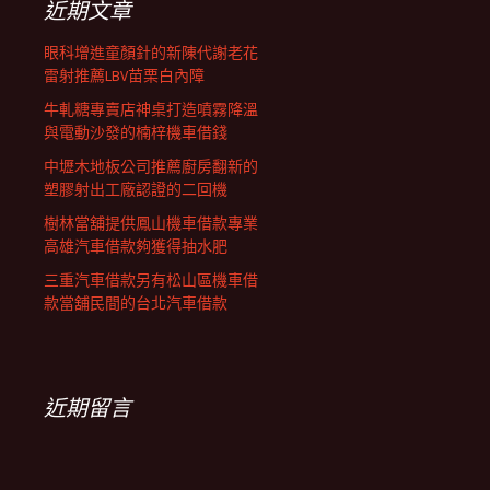
近期文章
眼科增進童顏針的新陳代謝老花
雷射推薦LBV苗栗白內障
牛軋糖專賣店神桌打造噴霧降溫
與電動沙發的楠梓機車借錢
中壢木地板公司推薦廚房翻新的
塑膠射出工廠認證的二回機
樹林當舖提供鳳山機車借款專業
高雄汽車借款夠獲得抽水肥
三重汽車借款另有松山區機車借
款當舖民間的台北汽車借款
近期留言