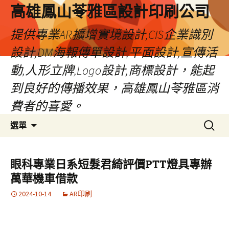
高雄鳳山苓雅區設計印刷公司
提供專業AR擴增實境設計,CIS企業識別
設計,DM海報傳單設計,平面設計,宣傳活
動,人形立牌,Logo設計,商標設計，能起
到良好的傳播效果，高雄鳳山苓雅區消
費者的喜愛。
跳
搜
選單
至
尋
內
關
容
鍵
眼科專業日系短髮君綺評價PTT燈具專辦
字:
萬華機車借款
2024-10-14
AR印刷