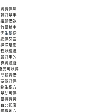
例牌有保障
周轉好幫手
位推薦借款
新竹當舖申
所需
生髪
從
能提供牙齒
選擇滿足您
行程以經過
您最好用的
撲克牌遊戲
產品可以評
空間薪資借
疹要做好保
植物生根方
品幫助可供
典當
持有黃
暢台北花店
並獲得地方