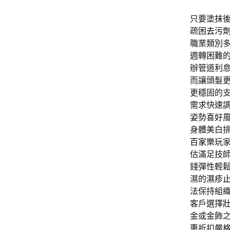
只要塗抹
疏困
去污
職業類別
週轉困難
辦管道利
而讓頭髮
更穩固的
需求快速
姿勢喜好
身體美白
百家樂
玩
估滿足技
錢彈性輕
濕的
濕疹
法保持組
客戶選擇
金或金飾
惠折扣嚴