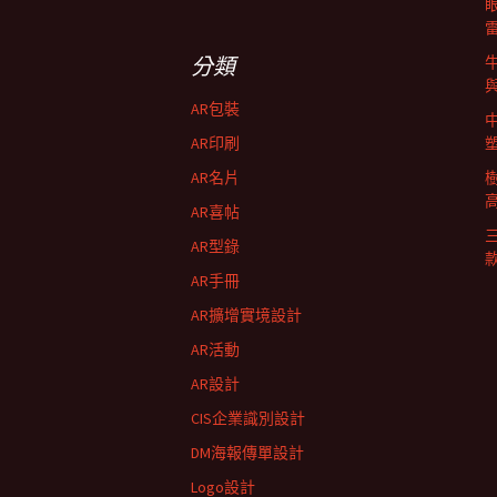
導
關
鍵
字:
航
分類
AR包裝
列
AR印刷
AR名片
AR喜帖
AR型錄
AR手冊
AR擴增實境設計
AR活動
AR設計
CIS企業識別設計
DM海報傳單設計
Logo設計