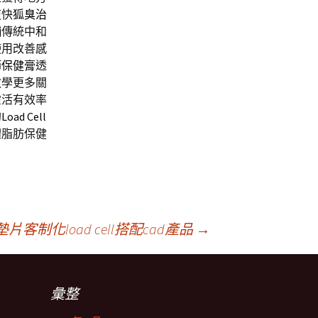
復快
狐臭治
舖
傳統中和
使用改善感
節保健膏
透
教學更多關
靈活有效率
的
Load Cell
體脂肪保健
制化load cell搭配cad產品
→
彙整