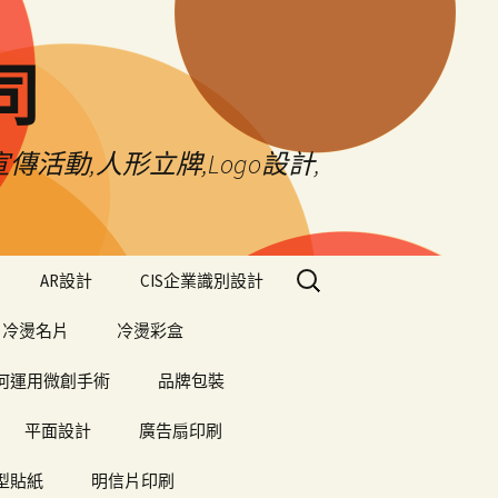
司
傳活動,人形立牌,Logo設計,
搜
AR設計
CIS企業識別設計
尋
關
冷燙名片
冷燙彩盒
鍵
字:
何運用微創手術
品牌包裝
平面設計
廣告扇印刷
型貼紙
明信片印刷