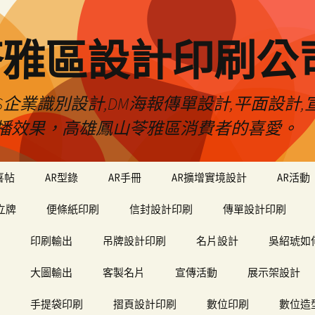
苓雅區設計印刷公
S企業識別設計,DM海報傳單設計,平面設計,宣
播效果，高雄鳳山苓雅區消費者的喜愛。
喜帖
AR型錄
AR手冊
AR擴增實境設計
AR活動
立牌
便條紙印刷
信封設計印刷
傳單設計印刷
印刷輸出
吊牌設計印刷
名片設計
吳紹琥如
大圖輸出
客製名片
宣傳活動
展示架設計
手提袋印刷
摺頁設計印刷
數位印刷
數位造