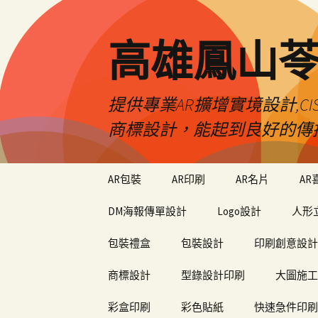
高雄鳳山
提供專業AR擴增實境設計,CI
商標設計，能起到良好的傳
跳
AR包裝
AR印刷
AR名片
AR
至
內
DM海報傳單設計
Logo設計
人形
容
包裝禮盒
包裝設計
印刷創意設計
商標設計
型錄設計印刷
大圖施工
彩盒印刷
彩色貼紙
快速急件印刷