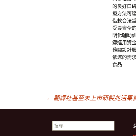
的良好口
療方法
可
借款合法
受最齊全
明化輔助
鍵運用資
難關設計
依您的需
食品
文
←
翻譯社甚至未上市研製兆活果
章
搜
尋