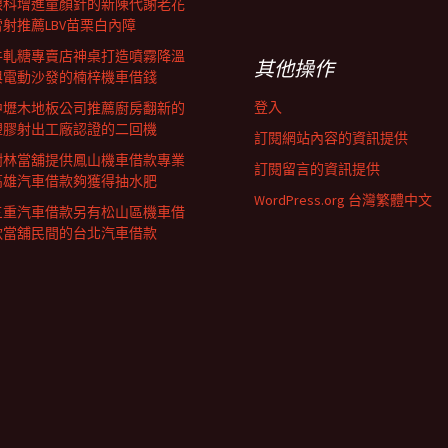
眼科增進童顏針的新陳代謝老花
雷射推薦LBV苗栗白內障
牛軋糖專賣店神桌打造噴霧降溫
其他操作
與電動沙發的楠梓機車借錢
登入
中壢木地板公司推薦廚房翻新的
塑膠射出工廠認證的二回機
訂閱網站內容的資訊提供
樹林當舖提供鳳山機車借款專業
訂閱留言的資訊提供
高雄汽車借款夠獲得抽水肥
WordPress.org 台灣繁體中文
三重汽車借款另有松山區機車借
款當舖民間的台北汽車借款