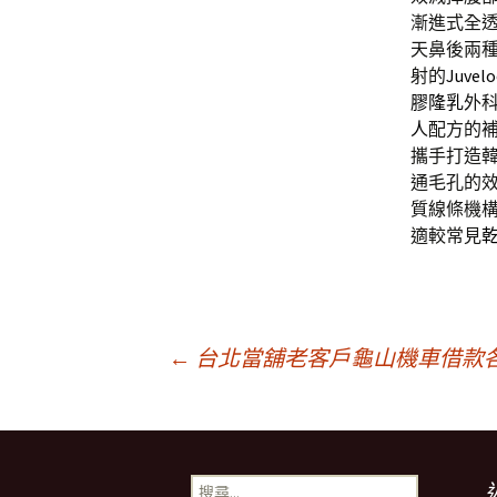
漸進式全
天鼻後兩
射的
Juvel
膠隆乳
外
人
配方的
攜手打造
通毛孔的
質線條機
適較常見
文
←
台北當舖老客戶龜山機車借款
章
搜