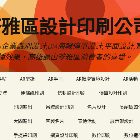
苓雅區設計印刷公
S企業識別設計,DM海報傳單設計,平面設計,宣
播效果，高雄鳳山苓雅區消費者的喜愛。
喜帖
AR型錄
AR手冊
AR擴增實境設計
AR活動
立牌
便條紙印刷
信封設計印刷
傳單設計印刷
印刷輸出
吊牌設計印刷
名片設計
吳紹琥如
大圖輸出
客製名片
宣傳活動
展示架設計
手提袋印刷
摺頁設計印刷
數位印刷
數位造