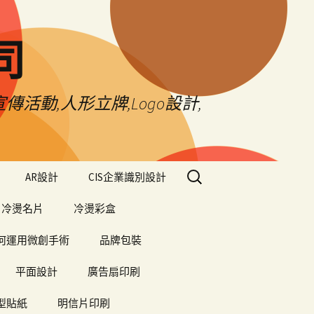
司
傳活動,人形立牌,Logo設計,
搜
AR設計
CIS企業識別設計
尋
關
冷燙名片
冷燙彩盒
鍵
字:
何運用微創手術
品牌包裝
平面設計
廣告扇印刷
型貼紙
明信片印刷