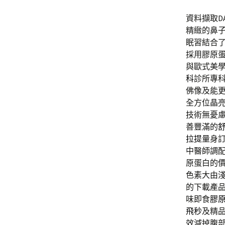
資料擷取DA
精緻的鼻
眠習結合
採用膠原
與歐式美
科
診所專
佛像及能
全方位晶
技術無憂
善豐滿的
拉提
量身
中醫師調
原蛋白的
色素大由
的下載產
味即食
膠
飛秒
及精
效減掉腹