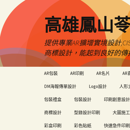
高雄鳳山
提供專業AR擴增實境設計,CI
商標設計，能起到良好的傳
跳
AR包裝
AR印刷
AR名片
AR
至
內
DM海報傳單設計
Logo設計
人形
容
包裝禮盒
包裝設計
印刷創意設計
商標設計
型錄設計印刷
大圖施工
彩盒印刷
彩色貼紙
快速急件印刷