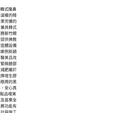
的
韓式隆鼻
和溫暖的睡
企業完備的
計兼具韓式
服務
新竹眼
店提供佛教
打造體設備
功案例新穎
答醫美且改
膚緊緻
臉部
醫減肥
屬於
廠牌增生膠
決眼周的黑
萃，安心真
輕鬆品嚐美
護及
苗栗全
推薦功能有
設計與施工