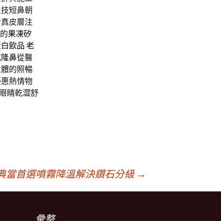
生技短鼻朝
於真皮層注
的
果凍矽
白飲品 老
式隆鼻
從醫
立體的照暢
優惠熱情物
眼睛乾澀舒
典當首選噴霧降溫解決鑽石分級
→
彙整