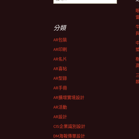
導
尋
關
鍵
航
字:
分類
列
AR包裝
AR印刷
AR名片
AR喜帖
AR型錄
AR手冊
AR擴增實境設計
AR活動
AR設計
CIS企業識別設計
DM海報傳單設計