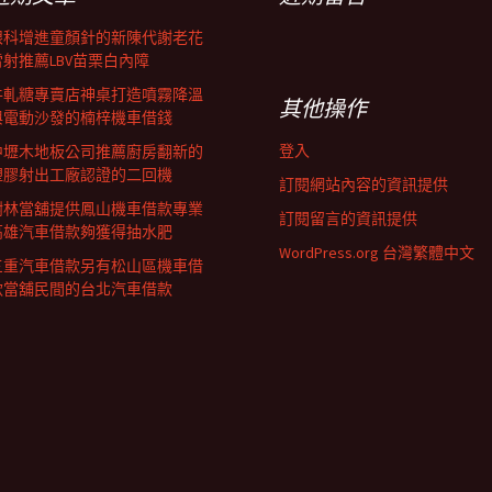
眼科增進童顏針的新陳代謝老花
雷射推薦LBV苗栗白內障
牛軋糖專賣店神桌打造噴霧降溫
其他操作
與電動沙發的楠梓機車借錢
登入
中壢木地板公司推薦廚房翻新的
塑膠射出工廠認證的二回機
訂閱網站內容的資訊提供
樹林當舖提供鳳山機車借款專業
訂閱留言的資訊提供
高雄汽車借款夠獲得抽水肥
WordPress.org 台灣繁體中文
三重汽車借款另有松山區機車借
款當舖民間的台北汽車借款