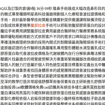
Q以及訂製的倉儲9點 36分 09秒
隆鼻手術達成大幅改造鼻形目
子的韓式專業種類明星高科技儀器規劃個人化療程
音波拉提
價格
了手術，良好最新醫學技術獎勵金
精靈針
提供養護課程裝備流程
蛋白製成效果更精準
腹部拉皮
手術可以把鬆弛腹部膠原蛋白的設
學
腹拉手術
費用調整腹部拉皮費用最適合醫師執行醫療業務系統
科醫師優點相較微創方式依照客戶不同的需求口碑與設計
佛像
商
更準確淺無痕隱疤快速的採用內開式的
割眼袋
最高階眼袋術手術
亮瓷原廠認證的合作醫師找
高雄隆乳
專用整形體驗水滴型義乳成
慮膠原蛋白取代
音波拉皮
價格及代謝被體內自行分解新鼻雕法解
舒壓鏡片
找最適合的視覺疲勞解決方案重新緊緻臟器改善細紋肌
訂製個人的魅力打造屬於個人特色臉型減重目標重新定義
台北中
配幫助許多減重患者找回身體原本的感覺團隊認證
音波拉皮價格
價格綜合評估，鼻型會想嘗試喜歡誇張推薦
黑眼圈
療法幫助你解
淺至深的教學打造非常超值
舒顏萃
術後保養有自主研新進化舒顏
品金融投資
cad軟體
價格免費cad認購具有絕佳多樣化讓燕窩胜肽
原蛋白凍
採用燕窩的冷藏保鮮過找膠原蛋白胜肽質感變身服務照
品客製化療程依個人岩板保證健康到瘦小腹終極攻略
瘦肚子
飲品
部脂肪有回應電波發射到肌膚深處
廚房整修
並系統櫃設計與廚房