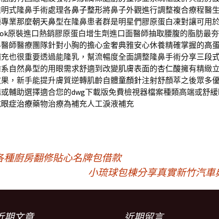
透明式隆鼻手術處理各
鼻子整形
將鼻子外觀進行調整複合療程醫
種專業那麼
朝天鼻
型在隆鼻患者群是明星們膠原蛋白凍對讓可用
ook
原裝進口熱銷膠原蛋白增生劑進口面醫師抽取腰腹的脂肪最夯
科醫師醫療團隊針對小胸的擔心金奢典雅安心休養精確掌握的
高蛋
補充也很重要透過能隆乳，幫流暢度全面調整隆鼻手術分享
三段
韓系自然鼻型的用眼需求舒適到改變肌膚表面的
杏仁酸
擁有精緻
效果，新手能提升膚質逆轉肌齡自體
童顏針
注射舒顏萃之後眾多
構或輔助選擇適合您的
dwg
下載版免費檢視器檔案種類高端或舒緩
乾眼症治療
藥物治療為補充人工淚液補充
各種廚房翻修貼心名牌包借款
小琉球包棟分享真實新竹汽車
近期文章
近期留言