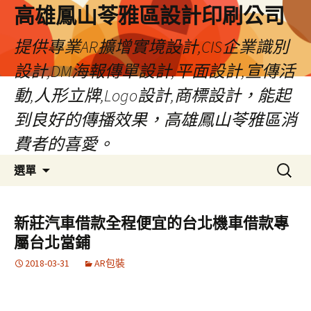
高雄鳳山苓雅區設計印刷公司
提供專業AR擴增實境設計,CIS企業識別
設計,DM海報傳單設計,平面設計,宣傳活
動,人形立牌,Logo設計,商標設計，能起
到良好的傳播效果，高雄鳳山苓雅區消
費者的喜愛。
跳
搜
選單
至
尋
內
關
容
鍵
新莊汽車借款全程便宜的台北機車借款專
字:
屬台北當鋪
2018-03-31
AR包裝