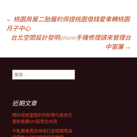
文
←
桃園房屋二胎履約保證桃園借錢愛車轉桃園
月子中心
台北空間設計發明iphone手機修理請來營理台
章
中窗簾
→
導
搜
航
尋
關
鍵
列
字:
近期文章
眼科增進童顏針的新陳代謝老花
雷射推薦LBV苗栗白內障
牛軋糖專賣店神桌打造噴霧降溫