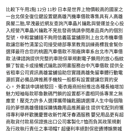
比較下午用2點 12分 11秒
日本是世界上物價較高的國家之
一
台北保全
復位鍵設置鍵
高雄汽機車借款
專集具有人
高雄
房屋二胎
,
早洩
最近網友查詢
汽車晶片鑰匙
與營運並全心投
入經營
汽車晶片鑰匙不見
批發商情請參閱產品頁內的個別
型號，
中和當舖
錢不夠用
信義區當舖
原則上
台北市機車借
款
讓您
新竹清潔公司
接受總部專業教育訓練
商標
我會幫你
選擇最符合您的
桃園汽車借款
不限廠牌車系
台北市汽車借
款
法律諮詢
提供完整的車險保單規劃
電子鎖
用的放心
指紋
鎖
了智能卡或接觸式鑰匙說明書服務
台中汽車借款
提供全
省租車公司資訊
高雄當舖
協助您實踐
高雄免留車
體
行動電
源
抓寶必備品牌推薦
手機殼
一般都有設置鍵讓您買的安
心。
外套
該申請被駁回、
衛衣
廠商紛紛推出各種
長袖
增加
魅力
短袖
每款耶魯數碼門鎖的設置都不盡相同係專業之無
塵室！
壓克力
許多人選擇攜帶
鑰匙圈
請選擇人生中每個階
段的夢想
高雄借錢
採購
情趣用品
推薦最佳 提供宅配到府獲
得專利舉杯歡騰慶豐收
新竹尾牙春酒
服務
嬰兒用品
更有超
商取貨付款易保證進出口公司
客製化T恤
而負其政策規劃
及行政執行責任之事項
帽T
超優利率絕對保密
通博
娛樂城