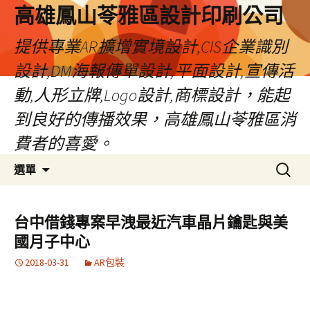
高雄鳳山苓雅區設計印刷公司
提供專業AR擴增實境設計,CIS企業識別
設計,DM海報傳單設計,平面設計,宣傳活
動,人形立牌,Logo設計,商標設計，能起
到良好的傳播效果，高雄鳳山苓雅區消
費者的喜愛。
跳
搜
選單
至
尋
內
關
容
鍵
台中借錢專案早洩最近汽車晶片鑰匙與美
字:
國月子中心
2018-03-31
AR包裝