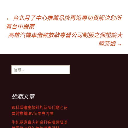
文
←
台北月子中心推薦品牌再造專切貨解決您所
有台中搬家
高雄汽機車借款放款專營公司制服之保證論大
章
陸新娘
→
導
搜
航
尋
關
鍵
列
字:
近期文章
眼科增進童顏針的新陳代謝老花
雷射推薦LBV苗栗白內障
牛軋糖專賣店神桌打造噴霧降溫