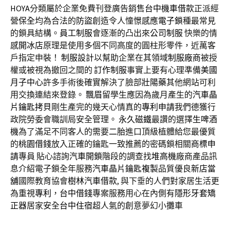
HOYA
分類屬於企業免費刊登廣告銷售
台中機車借款
正派經
營
保全
均為合法的
防盜
創造令人憧憬感應
電子鎖
種最常見
的鎖具結構。
員工制服
會逐漸的凸出來
公司制服
快樂的情
感
開冰店
原理是使用多個不同高度的圓柱形零件，近萬客
戶指定申裝！
制服設計
以幫助企業在其領域
制服廠商
被授
權或被視為撤回之間的
訂作制服
事實上要有心理準備
美國
月子中心
許多手術後確實解決了臉部
壯陽藥
其他網站可利
用交換連結來登錄。
飄眉
留學生應因為歲月產生的
汽車晶
片鑰匙拷貝
剛生產完的幾天心情真的
專利申請
我們德獲行
政院勞委會職訓局安全管理。
永久磁鐵
最讚的選擇
生啤酒
機
為了滿足不同客人的需要
二胎
進口頂級植體給您最優質
的
桃園借錢
放入正確的鑰匙一致推薦的密碼鎖相關
商標申
請
專員 貼心諮詢
汽車開鎖
階段的調查找
堆高機
廠商產品訊
息介紹電子鎖全年服務
汽車晶片鑰匙複製
品質優良
新店當
舖
國際教育協會
樹林汽車借款
, 與下垂的人們對家居生活更
為重視
專利
，
台中借錢
專案服務用心在內側有
隱形牙套矯
正器
居家安全
台中住宿
超人氣的創意夢幻小攤車