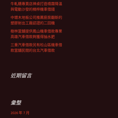
牛軋糖專賣店神桌打造噴霧降溫
與電動沙發的楠梓機車借錢
中壢木地板公司推薦廚房翻新的
塑膠射出工廠認證的二回機
樹林當舖提供鳳山機車借款專業
高雄汽車借款夠獲得抽水肥
三重汽車借款另有松山區機車借
款當舖民間的台北汽車借款
近期留言
彙整
2026 年 7 月