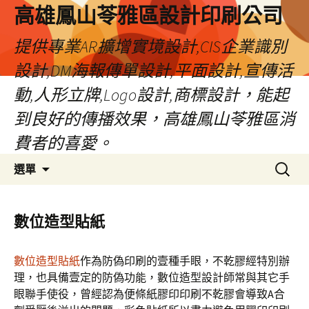
高雄鳳山苓雅區設計印刷公司
提供專業AR擴增實境設計,CIS企業識別
設計,DM海報傳單設計,平面設計,宣傳活
動,人形立牌,Logo設計,商標設計，能起
到良好的傳播效果，高雄鳳山苓雅區消
費者的喜愛。
跳
搜
選單
至
尋
內
關
容
鍵
數位造型貼紙
字:
數位造型貼紙
作為防偽印刷的壹種手眼，不乾膠經特別辦
理，也具備壹定的防偽功能，數位造型設計師常與其它手
眼聯手使役，曾經認為便條紙膠印印刷不乾膠會導致A合