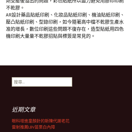
劑受壓後溢出的問題，彩色貼紙所以盡力避免用膠印印刷
不乾膠。
AR設計藥品貼紙印刷、化妝品貼紙印刷、機油貼紙印刷、
壓凸貼紙印刷、型錄印刷，如今隨著高中檔不乾膠生產水
准的增長，數位印刷這些問題不復存在，造型貼紙用四色
機印刷大量量不乾膠招貼與標簽是常見的。
搜
尋
關
鍵
字:
近期文章
眼科增進童顏針的新陳代謝老花
雷射推薦LBV苗栗白內障