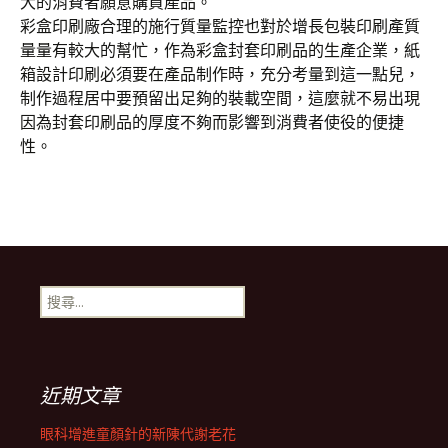
大的消費者願意購買產品。
彩盒印刷廠合理的施行質量監控也對於增長包裝印刷產質
量量有較大的幫忙，作為彩盒封套印刷品的生產企業，紙
箱設計印刷必須要在產品制作時，充分考量到這一點兒，
制作過程居中要預留出足夠的裝載空間，這麼就不易出現
因為封套印刷品的厚度不夠而影響到消費者使役的便捷
性。
搜
尋
關
鍵
字:
近期文章
眼科增進童顏針的新陳代謝老花