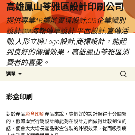
高雄鳳山苓雅區設計印刷公司
提供專業AR擴增實境設計,CIS企業識別
設計,DM海報傳單設計,平面設計,宣傳活
動,人形立牌,Logo設計,商標設計，能起
到良好的傳播效果，高雄鳳山苓雅區消
費者的喜愛。
跳
搜
選單
至
尋
內
關
容
鍵
彩盒印刷
字:
對於產品
彩盒印刷
產品來說，壹個好的設計顯得十分關緊
的，假如虛實行銷設計師能夠在設計方面做得比較到位的
話，便會大大增長產品彩盒包裝的外觀效果，從而吸引廣