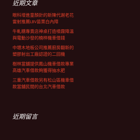
近期文章
眼科增進童顏針的新陳代謝老花
雷射推薦LBV苗栗白內障
牛軋糖專賣店神桌打造噴霧降溫
與電動沙發的楠梓機車借錢
中壢木地板公司推薦廚房翻新的
塑膠射出工廠認證的二回機
樹林當舖提供鳳山機車借款專業
高雄汽車借款夠獲得抽水肥
三重汽車借款另有松山區機車借
款當舖民間的台北汽車借款
近期留言