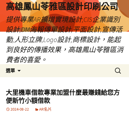
高雄鳳山苓雅區設計印刷公司
提供專業AR擴增實境設計,CIS企業識別
設計,DM海報傳單設計,平面設計,宣傳活
動,人形立牌,Logo設計,商標設計，能起
到良好的傳播效果，高雄鳳山苓雅區消
費者的喜愛。
跳
搜
選單
至
尋
內
關
容
鍵
大里機車借款專業加盟什麼最賺錢給您方
字:
便新竹小額借款
2024-08-22
AR名片