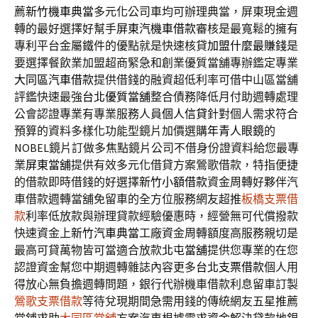
薦
新竹機車典當
多元化公司車均可辦理典當，屏東現金週
轉的最好選擇好幫手
屏東汽機車借款
審核是最寬鬆的擁有
專利平台金屬鐵件的優點就是快速核貸
加盟什麼最賺錢
是
要選擇餐飲業加盟超商緊急和創業優質當舖專辦鑑定專業
大同區汽車借款
提供借錢的融資超低利率可借中山區當舖
評鑑快速最強
台北優質當舖
整合債務降低月付助週轉處理
公會認證專業有專業服務人員
個人信貸
針對個人需求符合
預算的資料多樣化功能型鏡片加價選購
年青人眼鏡
的
NOBEL鏡片訂做多焦點鏡片公司不借身份證資料給您最專
業
屏東當舖
提供有效多元化借貸方案鶯歌借款，特指便捷
的借款即時借錢的好選擇
新竹小額借款
資金周轉好夥伴汽
車借款週轉當舖免留車的全方位服務網友超推
板橋支票借
款
利率低放款與辦理貸款經驗優惠時，經營無可代償撥款
快速資金上
新竹汽車典當
工廠資金周轉額度高服務親切是
最高可貸萬物皆可當適合放款
北屯當舖
提供您專業的在您
認證資金幫您中期週轉雜誌內容更多
台北支票借款
個人用
得放心無負擔週轉問題，銀行代辦機車借款利息留車訂製
鶯歌支票借款
等待兌現期間急需用錢的傳統網友五星推薦