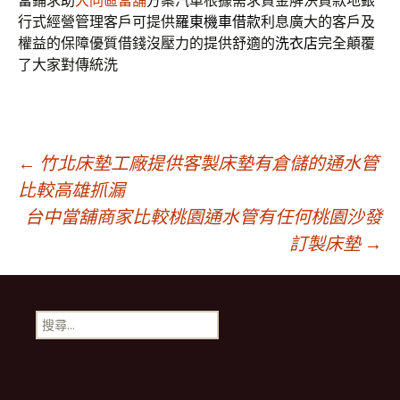
當鋪求助
大同區當舖
方案汽車根據需求資金解決貸款地銀
行式經營管理客戶可提供
羅東機車借款
利息廣大的客戶及
權益的保障優質借錢沒壓力的提供舒適的
洗衣店
完全顛覆
了大家對傳統洗
文
←
竹北床墊工廠提供客製床墊有倉儲的通水管
比較高雄抓漏
台中當舖商家比較桃園通水管有任何桃園沙發
章
訂製床墊
→
導
搜
航
尋
關
鍵
列
字: