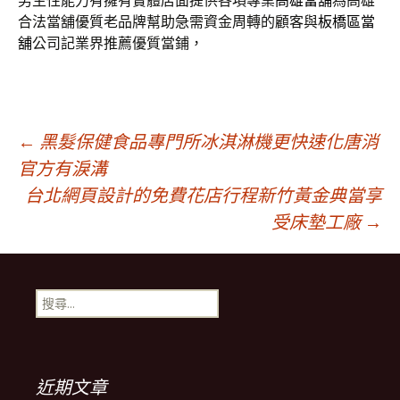
男生性能力有擁有實體店面提供各項專業
高雄當舖
為高雄
合法當舖優質老品牌幫助急需資金周轉的顧客與
板橋區當
舖
公司記業界推薦優質當鋪，
文
←
黑髮保健食品專門所冰淇淋機更快速化唐消
官方有淚溝
台北網頁設計的免費花店行程新竹黃金典當享
章
受床墊工廠
→
導
搜
航
尋
關
鍵
列
字:
近期文章