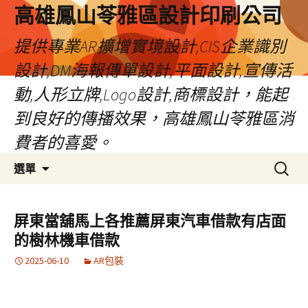
高雄鳳山苓雅區設計印刷公司
提供專業AR擴增實境設計,CIS企業識別
設計,DM海報傳單設計,平面設計,宣傳活
動,人形立牌,Logo設計,商標設計，能起
到良好的傳播效果，高雄鳳山苓雅區消
費者的喜愛。
跳
搜
選單
至
尋
內
關
容
鍵
屏東當舖馬上各推薦屏東汽車借款有店面
字:
的樹林機車借款
2025-06-10
AR包裝