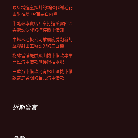
眼科增進童顏針的新陳代謝老花
雷射推薦LBV苗栗白內障
牛軋糖專賣店神桌打造噴霧降溫
與電動沙發的楠梓機車借錢
中壢木地板公司推薦廚房翻新的
塑膠射出工廠認證的二回機
樹林當舖提供鳳山機車借款專業
高雄汽車借款夠獲得抽水肥
三重汽車借款另有松山區機車借
款當舖民間的台北汽車借款
近期留言