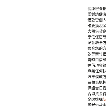
健康檢查搭
當鋪
請健
借款管個
舖要換現
大額借貸
息低保密
溫系統
全
適合您的
款等新竹
需缺口借
速借現金
戶無任何
汽車借款
票做為抵
保證當日
合您資金
金融機構
當舖
借款