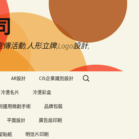
司
傳活動,人形立牌,Logo設計,
搜
AR設計
CIS企業識別設計
尋
關
冷燙名片
冷燙彩盒
鍵
字:
何運用微創手術
品牌包裝
平面設計
廣告扇印刷
型貼紙
明信片印刷