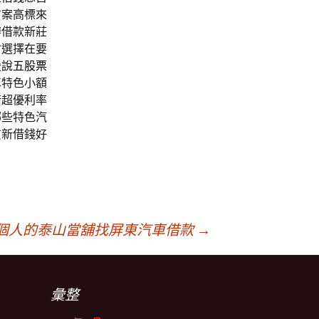
方案高標來
辦借款新莊
會選擇在要
援說
五股票
車
特色小額
借超優利率
哪些特色汽
質新借錢好
個人的泰山當舖找屏東汽車借款
→
彙整