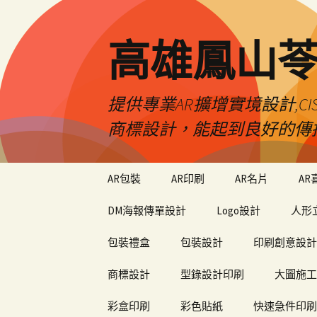
高雄鳳山
提供專業AR擴增實境設計,CI
商標設計，能起到良好的傳
跳
AR包裝
AR印刷
AR名片
AR
至
內
DM海報傳單設計
Logo設計
人形
容
包裝禮盒
包裝設計
印刷創意設計
商標設計
型錄設計印刷
大圖施工
彩盒印刷
彩色貼紙
快速急件印刷