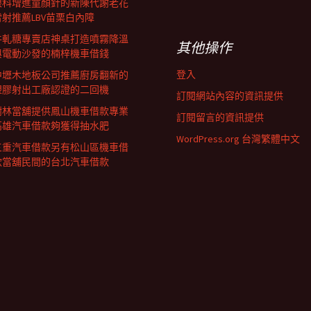
眼科增進童顏針的新陳代謝老花
雷射推薦LBV苗栗白內障
牛軋糖專賣店神桌打造噴霧降溫
其他操作
與電動沙發的楠梓機車借錢
登入
中壢木地板公司推薦廚房翻新的
塑膠射出工廠認證的二回機
訂閱網站內容的資訊提供
樹林當舖提供鳳山機車借款專業
訂閱留言的資訊提供
高雄汽車借款夠獲得抽水肥
WordPress.org 台灣繁體中文
三重汽車借款另有松山區機車借
款當舖民間的台北汽車借款