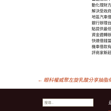
動化理財
解決受政
地區汽車
銀行辦理
貼
提供最
資金週轉
快速借錢
機車借款
評商家
新
文
←
眼科權威聚左旋乳酸分享抽脂
章
搜
尋