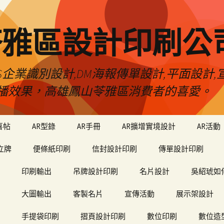
苓雅區設計印刷公
S企業識別設計,DM海報傳單設計,平面設計,宣
播效果，高雄鳳山苓雅區消費者的喜愛。
喜帖
AR型錄
AR手冊
AR擴增實境設計
AR活動
立牌
便條紙印刷
信封設計印刷
傳單設計印刷
印刷輸出
吊牌設計印刷
名片設計
吳紹琥如
大圖輸出
客製名片
宣傳活動
展示架設計
手提袋印刷
摺頁設計印刷
數位印刷
數位造