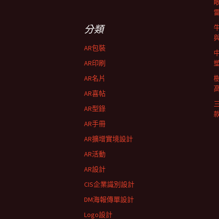
導
關
鍵
字:
航
分類
AR包裝
列
AR印刷
AR名片
AR喜帖
AR型錄
AR手冊
AR擴增實境設計
AR活動
AR設計
CIS企業識別設計
DM海報傳單設計
Logo設計