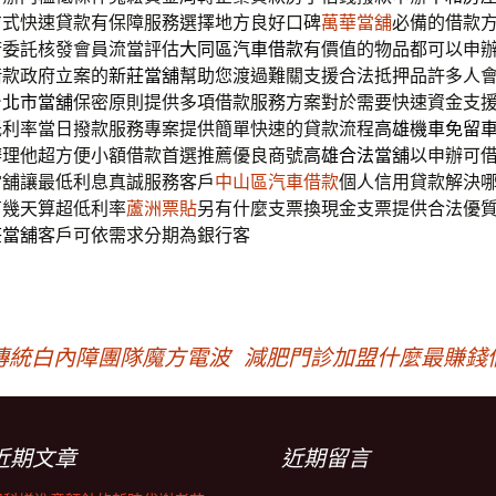
方式快速貸款有保障服務選擇地方良好口碑
萬華當舖
必備的借款
府委託核發會員流當評估
大同區汽車借款
有價值的物品都可以申
借款政府立案的
新莊當舖
幫助您渡過難關支援合法抵押品許多人
台北市當舖
保密原則提供多項借款服務方案對於需要快速資金支
低利率當日撥款服務專案提供簡單快速的貸款流程
高雄機車免留
辦理他超方便小額借款首選推薦優良商號
高雄合法當舖
以申辦可
當舖讓最低利息真誠服務客戶
中山區汽車借款
個人信用貸款解決
有幾天算超低利率
蘆洲票貼
另有什麼支票換現金支票提供合法優
莊當舖
客戶可依需求分期為銀行客
傳統白內障團隊魔方電波
減肥門診加盟什麼最賺錢
近期文章
近期留言