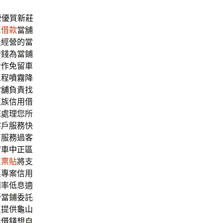
營優質
新莊
車借款
當舖
法經營的當
借錢為當鋪
合作免留車
工程
噴霧降
當舖
負責找
班族信用借
您處理您所
客戶服務快
有服務過客
留車
中正區
重票貼
將支
惠專案信用
利率低息適
營當鋪委託
區提供
龜山
屋借錢
想自