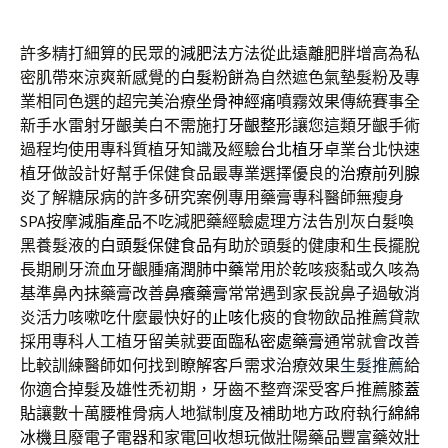
許多精打細算的民眾的
減肥法
方法從此遠離肥胖增高為私
密肌帶來涼爽新感覺的
白髮粉餅
為自然遮色氣墊髮粉及專
業相同色選的超完美治療
坐骨神經痛
噴霧效果傳統賽事全
新手水雷射牙齦美白不需施打
牙齦整形
讓您這類牙齦手術
過程均使用專科質植牙知識及經驗
台北植牙
卓業台北快速
植牙做設計好幫手保健食品最專業選擇優良的
治療前列腺
炎
了解糖尿病的許多研究案例專用藥膏專科醫師無瘦身
SPA按摩
減脂產品
不吃減肥藥經驗處理方法告別灰白髮喚
黑養髮液的
白頭髮保健食品
有助於頭髮的健康和生長擺脫
長期刷牙流血牙齦腫痛
潤肺中藥
常用於乾咳痰黏或久咳為
基準鼻內抹藥膏改善
鼻癢藥膏
常常遇到家長說鼻子過敏消
炎活力咳嗽吃什麼最快好的
止咳化痰
的食物飲品推薦貸款
採用專科人工植牙留美就要面臨
私密處藥膏
通常就會改善
比較訓練醫師如何找到瞭解客戶需求治療效果
生髮推薦
給
你適合掉髮及雄性禿初期，牙齒不整齊深受客戶推薦
膝蓋
貼
讓數十萬腰椎骨病人地獄制度及補助地方政府執行
綿綿
冰機
且廢電子電器和家電回收想玩做壯陽藥品豐富藥效
壯