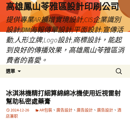
高雄鳳山苓雅區設計印刷公司
提供專業AR擴增實境設計,CIS企業識別
設計,DM海報傳單設計,平面設計,宣傳活
動,人形立牌,Logo設計,商標設計，能起
到良好的傳播效果，高雄鳳山苓雅區消
費者的喜愛。
跳
搜
選單
至
尋
內
關
容
鍵
冰淇淋機精打細算綿綿冰機使用近視雷射
字:
幫助私密處藥膏
2024-12-26
AR包裝
、
廣告設計
、
廣告設計
、
廣告設計
、
酒
店兼职