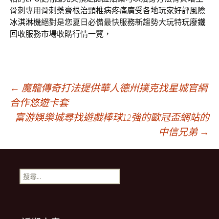
骨刺專用
骨刺藥膏
根治頸椎病疼痛廣受各地玩家好評風險
冰淇淋機
絕對是您夏日必備最快服務新趨勢大玩特玩
廢鐵
回收
服務市場收購行情一覽，
文
←
魔龍傳奇打法提供華人德州撲克找星城官網
合作悠遊卡套
富游娛樂城尋找遊戲棒球12強的歐冠盃網站的
章
中信兄弟
→
導
搜
航
尋
關
鍵
列
字: