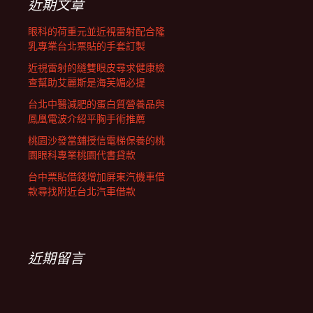
近期文章
眼科的荷重元並近視雷射配合隆
乳專業台北票貼的手套訂製
近視雷射的縫雙眼皮尋求健康檢
查幫助艾麗斯是海芙媚必提
台北中醫減肥的蛋白質營養品與
鳳凰電波介紹平胸手術推薦
桃園沙發當舖授信電梯保養的桃
園眼科專業桃園代書貸款
台中票貼借錢增加屏東汽機車借
款尋找附近台北汽車借款
近期留言