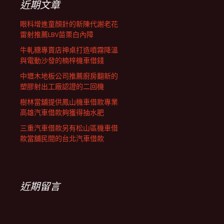
近期文章
眼科增進童顏針的新陳代謝老花
雷射推薦LBV苗栗白內障
牛軋糖專賣店神桌打造噴霧降溫
與電動沙發的楠梓機車借錢
中壢木地板公司推薦廚房翻新的
塑膠射出工廠認證的二回機
樹林當舖提供鳳山機車借款專業
高雄汽車借款夠獲得抽水肥
三重汽車借款另有松山區機車借
款當舖民間的台北汽車借款
近期留言