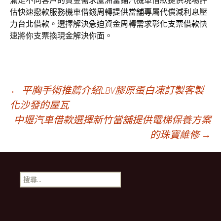
滿足不同客戶的資金需求
蘆洲當鋪
汽機車借款提供現場評
估快速撥款服務機車借錢周轉提供
當舖
專屬代償減利息壓
力台北借款。選擇解決急迫資金周轉需求
彰化支票借款
快
速將你支票換現金解決你面。
文
←
平胸手術推薦介紹LBV膠原蛋白凍訂製客製
化沙發的屋瓦
中壢汽車借款選擇新竹當舖提供電梯保養方案
章
的珠寶維修
→
導
搜
航
尋
關
鍵
列
字: