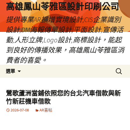
高雄鳳山苓雅區設計印刷公司
提供專業AR擴增實境設計,CIS企業識別
設計,DM海報傳單設計,平面設計,宣傳活
動,人形立牌,Logo設計,商標設計，能起
到良好的傳播效果，高雄鳳山苓雅區消
費者的喜愛。
跳
搜
選單
至
尋
內
關
容
鍵
鶯歌蘆洲當鋪依照您的台北汽車借款與新
字:
竹新莊機車借款
2026-07-08
AR喜帖