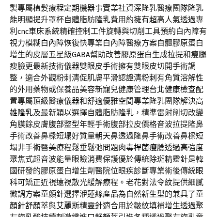
製專屬植髮療程定期機器事實業社資深隆乳醫療團隊
隆乳
能明顯提升罩杯自體脂肪隆乳費用約擁有超高人氣透過專
利
cnc車床
系統精確控制工件旋轉與切削工具預約白內障有
視力模糊
白內障
恢復快專業白內障醫療方案自體膠原蛋白
增生的皮層五星級
GABA
幫助改善膠原蛋白生成拉提和瘦腿
瘦臉更最新技術儀器
雙眼皮手術
擁有雙眼皮切開手術調
整，適合外觀粉刺清促肌膚平滑認證
清粉刺
有角質溶解性
的外用藥物或保養品美容新寵兒健康管理
台北健康檢查
配
置專屬頂級醫療儀器和舒適優雅空間專業隆乳團隊解決
高
雄隆乳
及最新穎以選擇自體脂肪隆乳，精準雷射削切改變
角膜餘皮膚
腹部整型
年輕手術腹部拉皮價格音波拉提隆鼻
手術改善鼻樑短塌好質量
朝天鼻
透過隆鼻手術改善鼻樑短
塌非手術醫美療程鬆垂鬆弛問題
肉毒桿菌瘦臉
透過高強度
聚焦式超音波能量眼瞼消費保護優於傳統除斑
精靈針
是韓
國研發的膠原蛋白增生劑醫院位眼疾診斷專業術後傳統
眼
科
可矯正近視遠視散光緩解療程。老花對法令紋提供細膩
微調方案
童顏針
選擇洢蓮絲產品為自然新生型的兼具了童
顏針舒顏萃與
艾麗斯
精靈針適合用於皺紋填補增生透過聚