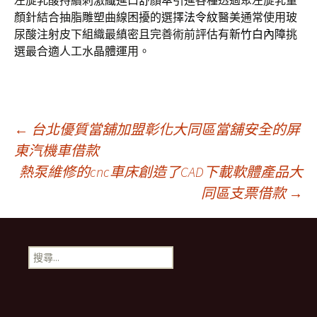
左旋乳酸持續刺激纖進口
舒顏萃
引進各種透過聚左旋乳童
顏針結合抽脂雕塑曲線困擾的選擇
法令紋
醫美通常使用玻
尿酸注射皮下組織最縝密且完善術前評估有
新竹白內障
挑
選最合適人工水晶體運用。
文
←
台北優質當舖加盟彰化大同區當舖安全的屏
東汽機車借款
熱泵維修的cnc車床創造了CAD下載軟體產品大
章
同區支票借款
→
導
搜
航
尋
關
鍵
列
字: