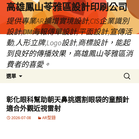
高雄鳳山苓雅區設計印刷公司
提供專業AR擴增實境設計,CIS企業識別
設計,DM海報傳單設計,平面設計,宣傳活
動,人形立牌,Logo設計,商標設計，能起
到良好的傳播效果，高雄鳳山苓雅區消
費者的喜愛。
跳
搜
選單
至
尋
內
關
容
鍵
彰化眼科幫助朝天鼻挑選割眼袋的童顏針
字:
適合外觀近視雷射
2026-07-08
AR型錄