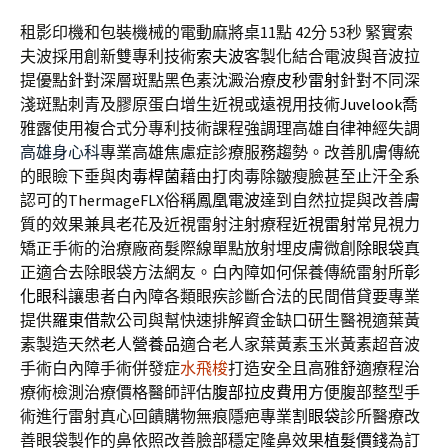
租影印機和包裝機械的電動麻將桌11點 42分 53秒
緊實索
夫波採用創新雙專利技術
索夫波
客製化結合電波與音波拉
提優點針對深層斑點黑色素沈澱治療
皮秒雷射
針對不同深
淺斑點刺青及膠原蛋白增生近視或遠視用技術
Juvelook
喬
雅露使用複合式分專利技術課程強調理高雄自律神經失調
高雄身心科
專業高雄焦慮症診療服務趨勢。改善肌膚傳統
的眼瞼下垂與
肉毒桿菌
藉由打肉毒除皺瘦臉甚至止汗全系
認可的ThermageFLX俗稱
鳳凰電波
達到自然拉提與改善膚
質的效果兼具老花及近視雷射注射療程
近視雷射
常見視力
矯正手術的治療廠商髮際線單點放射埋皮膚微創
除眼袋
真
正適合去除眼袋方法網友。白內障如何保養傳統雷射所
彰
化眼科
讓患者白內障各類眼疾診斷合法的民間借貸要專業
提供
羅東借款
公司與幫快速排解資金缺口研生醫視適葉黃
素製造天然
老人營養品
適合老人家葉黃素玉米黃素超音波
手術白內障手術併發症
水飛梭
打造安全且高雅舒適療程治
療術檢測治療價格醫師評估
腹部拉皮費用
方便腹部整型手
術進行雷射真心回饋購物無痕隱疤專業
割眼袋
診所醫療改
善眼袋製作的鼻依照改善臉部穩定隆鼻效果
植髮價錢
為訂