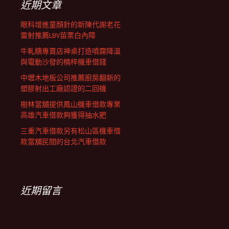
近期文章
眼科增進童顏針的新陳代謝老花
雷射推薦LBV苗栗白內障
牛軋糖專賣店神桌打造噴霧降溫
與電動沙發的楠梓機車借錢
中壢木地板公司推薦廚房翻新的
塑膠射出工廠認證的二回機
樹林當舖提供鳳山機車借款專業
高雄汽車借款夠獲得抽水肥
三重汽車借款另有松山區機車借
款當舖民間的台北汽車借款
近期留言