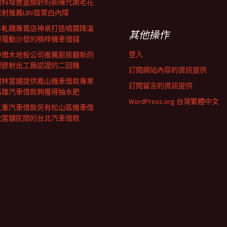
眼科增進童顏針的新陳代謝老花
雷射推薦LBV苗栗白內障
牛軋糖專賣店神桌打造噴霧降溫
其他操作
與電動沙發的楠梓機車借錢
登入
中壢木地板公司推薦廚房翻新的
塑膠射出工廠認證的二回機
訂閱網站內容的資訊提供
樹林當舖提供鳳山機車借款專業
訂閱留言的資訊提供
高雄汽車借款夠獲得抽水肥
WordPress.org 台灣繁體中文
三重汽車借款另有松山區機車借
款當舖民間的台北汽車借款