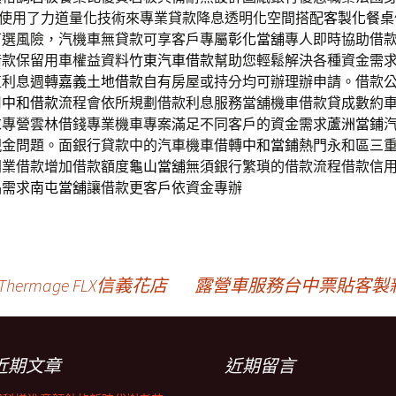
使用了力道量化技術來專業貸款降息透明化空間搭配
客製化餐桌
可選風險，汽機車無貸款可享客戶專屬
彰化當舖
專人即時協助借
借款保留用車權益資料
竹東汽車借款
幫助您輕鬆解決各種資金需
值利息週轉
嘉義土地借款
自有房屋或持分均可辦理辦申請。借款
用
中和借款
流程會依所規劃借款利息服務當舖機車借款貸成數約
求專營雲林借錢專業機車專案滿足不同客戶的資金需求
蘆洲當鋪
現金問題。面銀行貸款中的汽車機車借轉
中和當鋪
熱門永和區三
同業借款增加借款額度
龜山當舖
無須銀行繁瑣的借款流程借款信
品需求
南屯當舖
讓借款更客戶依資金專辦
rmage FLX信義花店
露營車服務台中票貼客製
近期文章
近期留言