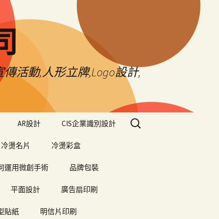
司
傳活動,人形立牌,Logo設計,
搜
AR設計
CIS企業識別設計
尋
關
冷燙名片
冷燙彩盒
鍵
字:
何運用微創手術
品牌包裝
平面設計
廣告扇印刷
型貼紙
明信片印刷