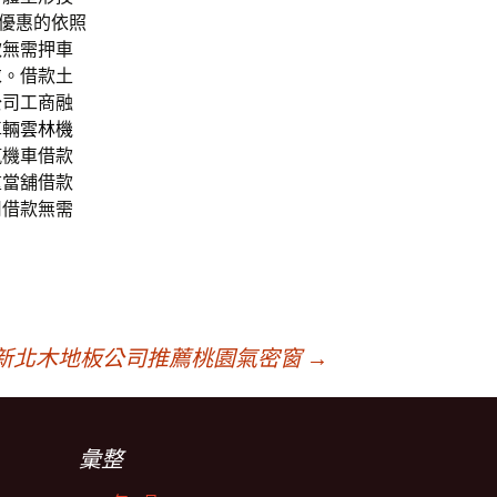
優惠的依照
款無需押車
求。借款土
公司工商融
車輛
雲林機
汽機車借款
重當舖借款
用借款無需
新北木地板公司推薦桃園氣密窗
→
彙整