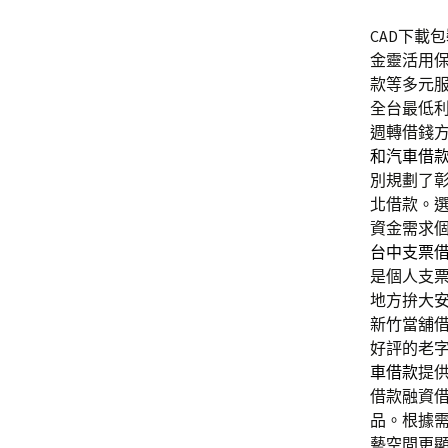
CAD下載包
金靈活用
款等多元
全台最低
週轉借錢
和汽車借
別規劃了
北借款。
資金需求
台中支票
是個人支
地方拚大
新竹當舖
好評的老
車借款
提
借款融資
品。根據
藝空間更