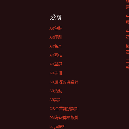
導
關
鍵
字:
航
分類
AR包裝
列
AR印刷
AR名片
AR喜帖
AR型錄
AR手冊
AR擴增實境設計
AR活動
AR設計
CIS企業識別設計
DM海報傳單設計
Logo設計