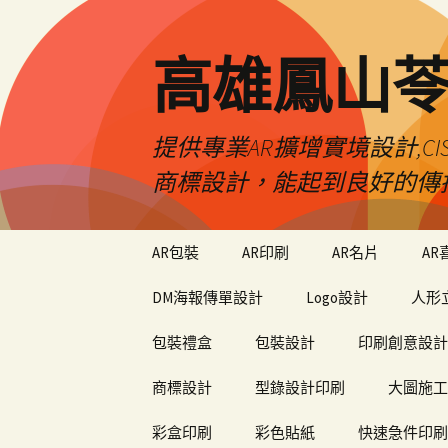
高雄鳳山
提供專業AR擴增實境設計,CI
商標設計，能起到良好的傳
跳
AR包裝
AR印刷
AR名片
AR
至
內
DM海報傳單設計
Logo設計
人形
容
包裝禮盒
包裝設計
印刷創意設計
商標設計
型錄設計印刷
大圖施工
彩盒印刷
彩色貼紙
快速急件印刷