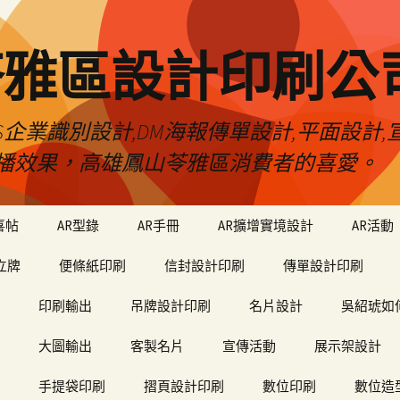
苓雅區設計印刷公
S企業識別設計,DM海報傳單設計,平面設計,宣
播效果，高雄鳳山苓雅區消費者的喜愛。
喜帖
AR型錄
AR手冊
AR擴增實境設計
AR活動
立牌
便條紙印刷
信封設計印刷
傳單設計印刷
印刷輸出
吊牌設計印刷
名片設計
吳紹琥如
大圖輸出
客製名片
宣傳活動
展示架設計
手提袋印刷
摺頁設計印刷
數位印刷
數位造