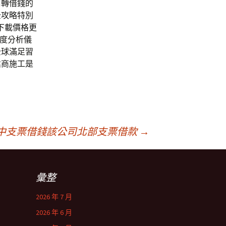
周轉借錢的
全攻略特別
下載價格更
度分析儀
全球滿足習
建商施工是
中支票借錢該公司北部支票借款
→
彙整
2026 年 7 月
2026 年 6 月