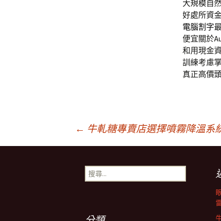
大規模自
好處所資
電腦割字
便宜關於A
和用現金
訓練考慮
真正高價
文
←
牛軋糖專賣店選擇噴霧降溫系
章
搜
尋
導
關
鍵
字:
分類