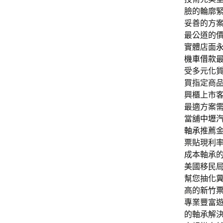
臉的輪廓
妥善的方
最公道的
實體店面
機車借款
受多元化
買指定商
興櫃上市
最適方案
當舖
中壢
軸承
推薦
票貼現利
成本軸承
美國移民
幫您抽化
高的
新竹
專業豐富
的軸承解