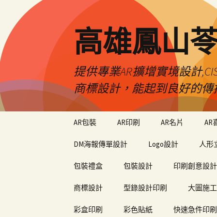
高雄鳳山
提供專業AR擴增實境設計,CI
商標設計，能起到良好的傳
跳
AR包裝
AR印刷
AR名片
AR
至
內
DM海報傳單設計
Logo設計
人形
容
包裝禮盒
包裝設計
印刷創意設計
商標設計
型錄設計印刷
大圖施工
彩盒印刷
彩色貼紙
快速急件印刷