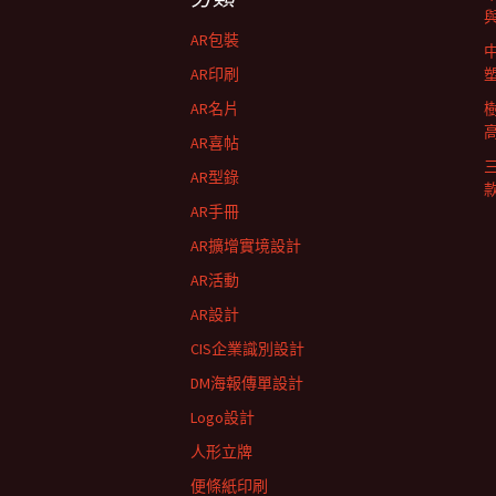
航
AR包裝
列
AR印刷
AR名片
AR喜帖
AR型錄
AR手冊
AR擴增實境設計
AR活動
AR設計
CIS企業識別設計
DM海報傳單設計
Logo設計
人形立牌
便條紙印刷