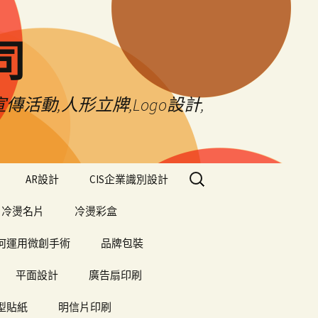
司
傳活動,人形立牌,Logo設計,
搜
AR設計
CIS企業識別設計
尋
關
冷燙名片
冷燙彩盒
鍵
字:
何運用微創手術
品牌包裝
平面設計
廣告扇印刷
型貼紙
明信片印刷