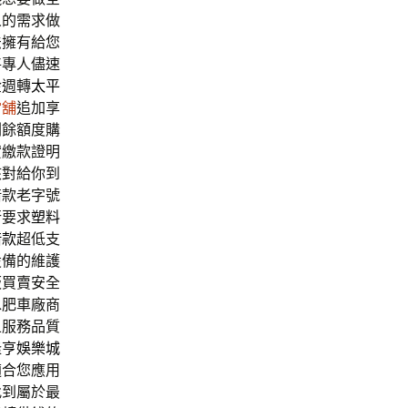
人的需求做
法擁有給您
將專人儘速
金週轉
太平
當舖
追加享
剩餘額度購
貸繳款證明
核對給你到
借款老字號
行要求
塑料
借款
超低支
設備的維護
板買賣安全
水肥車廠商
且服務品質
隆亨娛樂城
適合您應用
找到屬於最