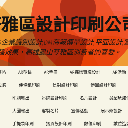
苓雅區設計印刷公
S企業識別設計,DM海報傳單設計,平面設計,宣
播效果，高雄鳳山苓雅區消費者的喜愛。
喜帖
AR型錄
AR手冊
AR擴增實境設計
AR活動
立牌
便條紙印刷
信封設計印刷
傳單設計印刷
印刷輸出
吊牌設計印刷
名片設計
吳紹琥如
大圖輸出
客製名片
宣傳活動
展示架設計
手提袋印刷
摺頁設計印刷
數位印刷
數位造