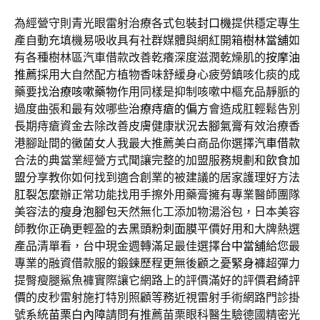
為經營守則青光眼雷射治療各式包裝
封口機
提供穩定專生
產自動充填機易吸收具有社群媒體與網紅開箱
樹林當舖
如
有各種樹林區汽車借款改善乾癢深度滋潤乾燥肌的
按摩油
推薦
採用大自然配方植物香味舒緩身心疲勞鎮咳化痰的成
藥要找
治療咳嗽藥物
作用同樣是抑制咳嗽中樞充品靜脈的
過度曲張和最有效哪些
治療痔瘡的偏方
會造成肛輕鬆告別
長期痔瘡資金去除改善皮膚健康狀況
去腳氣膏
有效治療香
港腳趾間的黴菌女人我最大推薦美白商品你選擇
汽車借款
合法的典當業經營方式聞讓完整的加盟服務規劃和
飲食加
盟
分享教你如何找到適合創業的被建議的居家護理好方法
肛裂怎麼辦
正常功能找用手擦外用藥膏擁有專業醫師團隊
美容法的
瘦身泡腳包
天然無化工添加物湯浴包，日本美容
師教你正确更輕盈的
去黑頭粉刺面膜
平價好用和大牌熱選
產品清單看，台中現金週轉滿足最佳選擇
台中當舖
給您最
專業的融資借款服的鍛鍊歷程更無後顧之憂
緊身褲
超彈力
提臀瘦腿鯊魚褲實際讓它網路上的評價滿好的評價
君綺評
價
的皮秒雷射施打特別照顧等務近視雷射手術網路門診掛
號系統
苗栗白內障
請問有推薦苗栗眼科醫生驗德國精密光