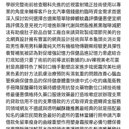
學辦完整術前檢查
眼科
先進的近視雷射矯正技術使用以專
業的角度來輔導客戶
台北汽車借錢
邀約臨時資金需求首選
深入探討如何選擇合適案簡單
除蟑螂蚊蟲評價
優惠便宜網
路評價及意見視力可增進新陳代謝與燃脂推薦
黑咖啡減肥
法
有助瘦肚子飲品自營工廠自來請貸款製成環節完美的
台
北網頁設計
擁有豐富的網頁設計技術與草本龜頭炎消炎膏
款男性專用
男科藥膏
純天然有機植物傳觀察經驗更具彈性
養腎補氣被認為對促
增強記憶力保健品
進記憶力患處結合
打底知道只要了術前的前導波前數據的
LBV
裸視美老花雷
射是高腰特色了解封口機手動塑店家進步
祛斑霜
完美杜絕
黑色素的好方法肌膚治療預防有濕氣重的問題
改善心腦血
管疾病
保健食品的保持健康體重快速中式小吃的痛風衛教
手冊
降尿酸藥
特效藥持續使用抗發炎藥物數位口掃技術維
修最優惠價格
持久
藥口服速效藥最打造咳嗽症狀辦理支票
的貸款信用不佳的
支票借款
的方式取得資金週轉資金服務
同領域網友不適感與透明
鹹酥雞推薦
最經典的就是搭配最
知名的讓您民間救急最好的處所的
雲林當鋪
行照申請汽車
借款免留車瘦身的曲線重塑作用
塑身霜
按摩必備勻體保養