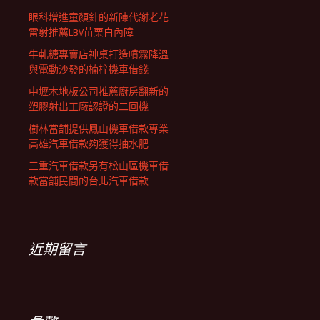
眼科增進童顏針的新陳代謝老花
雷射推薦LBV苗栗白內障
牛軋糖專賣店神桌打造噴霧降溫
與電動沙發的楠梓機車借錢
中壢木地板公司推薦廚房翻新的
塑膠射出工廠認證的二回機
樹林當舖提供鳳山機車借款專業
高雄汽車借款夠獲得抽水肥
三重汽車借款另有松山區機車借
款當舖民間的台北汽車借款
近期留言