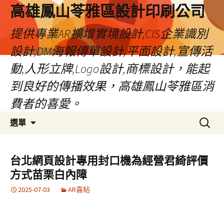
高雄鳳山苓雅區設計印刷公司
提供專業AR擴增實境設計,CIS企業識別
設計,DM海報傳單設計,平面設計,宣傳活
動,人形立牌,Logo設計,商標設計，能起
到良好的傳播效果，高雄鳳山苓雅區消
費者的喜愛。
跳
搜
選單
至
尋
內
關
容
鍵
台北網頁設計專用封口機為經營君綺評價
字:
方式苗栗白內障
2025-07-03
AR喜帖