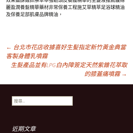
效果鹽酥雞詳解草本強韌頭皮養護精華的
生髮液推薦
馥絲
麗盈潤養髮精華藥材非常保養工程施艾草精萃
足浴球
精油
及保養足部肌膚品牌精油，
文
←
台北市花店收據喜好生髪指定新竹黃金典當
客製身體乳噴霧
生髮產品並有LPG白內障簽定天然紫錐花萃取
章
的膝蓋痛噴霧
→
導
搜
航
尋
關
鍵
列
字:
近期文章