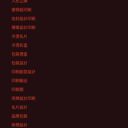
人形立牌
便條紙印刷
信封設計印刷
傳單設計印刷
冷燙名片
冷燙彩盒
包裝禮盒
包裝設計
印刷創意設計
印刷輸出
印刷類
吊牌設計印刷
名片設計
品牌包裝
商標設計